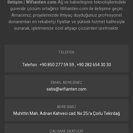
İletişim | Wifianten.com
Ağ ve haberleşme teknolojilerindeki
güvenilir çözüm ortağınız Wifianten.com ile iletişime geçin.
Amacımız; projelerinizde ihtiyaç duyduğunuz profesyonel
donanımları en rekabetçi fiyatlar ve yüksek hizmet kalitesiyle
sunarak, işletmenize özel altyapı çözümleri üretmektir.
TELEFON
Telefon : +90.850 277 59 59 , +90.282 654 30 30
EMAIL ADRESIMIZ
satis@wifianten.com
ADRESIMIZ
Muhittin Mah. Adnan Kahveci cad. No:25/a Çorlu Tekirdağ
ÇALIŞMA SAATLERI