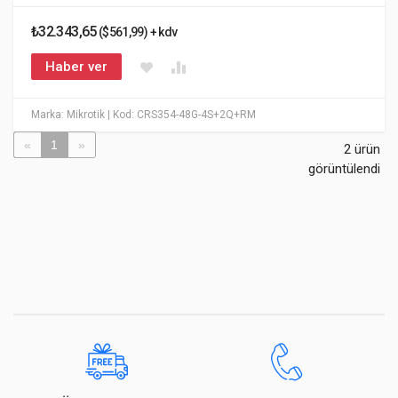
₺32.343,65
($561,99) + kdv
Haber ver
Marka: Mikrotik
| Kod: CRS354-48G-4S+2Q+RM
«
1
»
2 ürün
görüntülendi