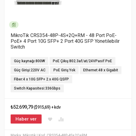
MikroTik CRS354-48P-4S+2Q+RM - 48 Port PoE-
PoE+ 4 Port 10G SFP+ 2 Port 40G SFP Yönetilebilir
Switch
Güç kaynağı:800W
PoE Çıkış:802.3af/at/24VPasif PoE
Güç Girişi:220V AC
PoE Giriş:Yok
Ethernet:48 x Gigabit
Fiber:4 x 10G SFP+ 2 x 40G QSFP
Switch Kapasitesi:336Gbps
₺52.699,79
($915,69) + kdv
Haber ver
Marka: Mikrotik
| Kod: CRS354-48P-4S+2Q+RM