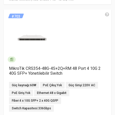
#703
MikroTik CRS354-48G-4S+2Q+RM 48 Port 4 10G 2
40G SFP+ Yönetilebilir Switch
Güç kaynağı:60W
PoE Çıkış:Yok
Güç Girişi:220V AC
PoE Giriş:Yok
Ethernet:48 x Gigabit
Fiber:4 x 10G SFP+ 2 x 40G QSFP
Switch Kapasitesi:336Gbps