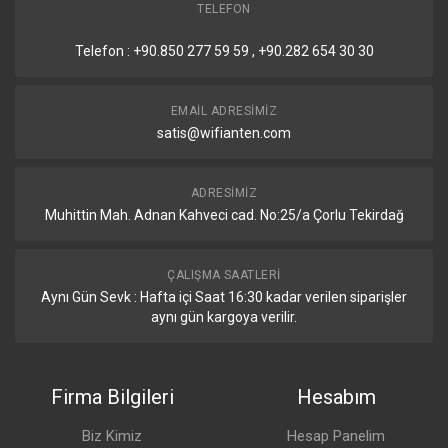
TELEFON
Telefon : +90.850 277 59 59 , +90.282 654 30 30
EMAIL ADRESIMIZ
satis@wifianten.com
ADRESIMIZ
Muhittin Mah. Adnan Kahveci cad. No:25/a Çorlu Tekirdağ
ÇALIŞMA SAATLERI
Aynı Gün Sevk : Hafta içi Saat 16:30 kadar verilen siparişler
aynı gün kargoya verilir.
Firma Bilgileri
Hesabım
Biz Kimiz
Hesap Panelim