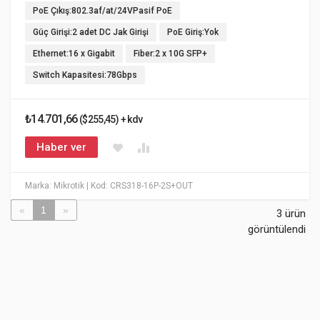
PoE Çıkış:802.3af/at/24VPasif PoE
Güç Girişi:2 adet DC Jak Girişi
PoE Giriş:Yok
Ethernet:16 x Gigabit
Fiber:2 x 10G SFP+
Switch Kapasitesi:78Gbps
₺14.701,66
($255,45) + kdv
Haber ver
Marka: Mikrotik
| Kod: CRS318-16P-2S+OUT
«
1
»
3 ürün
görüntülendi