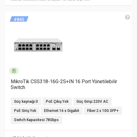
#845
MikroTik CSS318-16G-2S+IN 16 Port Yönetilebilir
Switch
Güç kaynağı:0
PoE Çıkış:Yok
Güç Girişi:220V AC
PoE Giriş:Yok
Ethernet:16 x Gigabit
Fiber:2 x 10G SFP+
Switch Kapasitesi:78Gbps