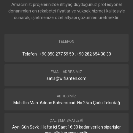
Amacımız; projelerinizde ihtiyaç duyduğunuz profesyonel
donanımları en rekabetçi fiyatlar ve yüksek hizmet kalitesiyle
sunarak, işletmenize özel altyapı çözümleri üretmektir.
TELEFON
Telefon : +90.850 277 59 59 , +90.282 654 30 30
EMAIL ADRESIMIZ
satis@wifianten.com
ADRESIMIZ
Muhittin Mah. Adnan Kahveci cad. No:25/a Çorlu Tekirdağ
ÇALIŞMA SAATLERI
Aynı Gün Sevk : Hafta içi Saat 16:30 kadar verilen siparişler