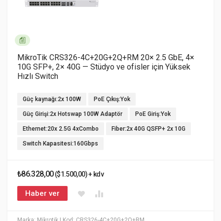
MikroTik CRS326-4C+20G+2Q+RM 20× 2.5 GbE, 4×
10G SFP+, 2× 40G — Stüdyo ve ofisler için Yüksek
Hızlı Switch
Güç kaynağı:2x 100W
PoE Çıkış:Yok
Güç Girişi:2x Hotswap 100W Adaptör
PoE Giriş:Yok
Ethernet:20x 2.5G 4xCombo
Fiber:2x 40G QSFP+ 2x 10G
Switch Kapasitesi:160Gbps
₺86.328,00
($1.500,00) + kdv
Haber ver
Marka: Mikrotik
| Kod: CRS326-4C+20G+2Q+RM