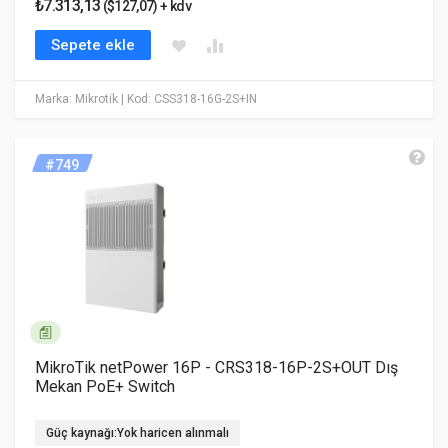
₺7.313,13
($127,07) + kdv
Sepete ekle
Marka: Mikrotik
| Kod: CSS318-16G-2S+IN
#749
MikroTik netPower 16P - CRS318-16P-2S+OUT Dış
Mekan PoE+ Switch
Güç kaynağı:Yok haricen alınmalı