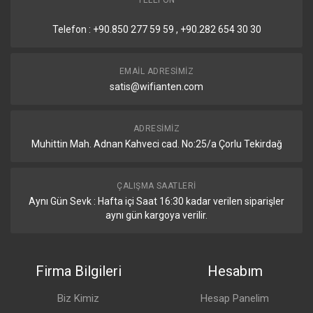
TELEFON
Telefon : +90.850 277 59 59 , +90.282 654 30 30
EMAIL ADRESIMIZ
satis@wifianten.com
ADRESIMIZ
Muhittin Mah. Adnan Kahveci cad. No:25/a Çorlu Tekirdağ
ÇALIŞMA SAATLERI
Aynı Gün Sevk : Hafta içi Saat 16:30 kadar verilen siparişler
aynı gün kargoya verilir.
Firma Bilgileri
Hesabım
Biz Kimiz
Hesap Panelim