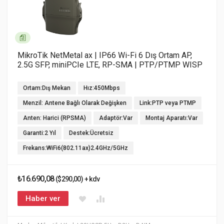
MikroTik NetMetal ax | IP66 Wi-Fi 6 Dış Ortam AP,
2.5G SFP, miniPCIe LTE, RP-SMA | PTP/PTMP WISP
Ortam:Dış Mekan
Hız:450Mbps
Menzil: Antene Bağlı Olarak Değişken
Link:PTP veya PTMP
Anten: Harici (RPSMA)
Adaptör:Var
Montaj Aparatı:Var
Garanti:2 Yıl
Destek:Ücretsiz
Frekans:WiFi6(802.11ax)2.4GHz/5GHz
₺16.690,08
($290,00) + kdv
Haber ver