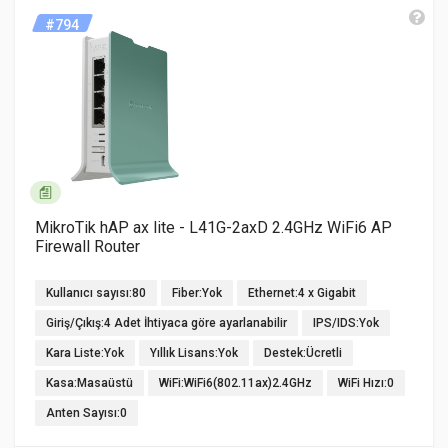
#794
MikroTik hAP ax lite - L41G-2axD 2.4GHz WiFi6 AP
Firewall Router
Kullanıcı sayısı:80
Fiber:Yok
Ethernet:4 x Gigabit
Giriş/Çıkış:4 Adet İhtiyaca göre ayarlanabilir
IPS/IDS:Yok
Kara Liste:Yok
Yıllık Lisans:Yok
Destek:Ücretli
Kasa:Masaüstü
WiFi:WiFi6(802.11ax)2.4GHz
WiFi Hızı:0
Anten Sayısı:0