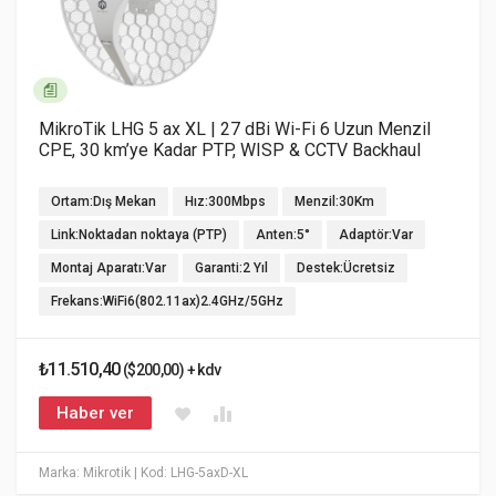
MikroTik LHG 5 ax XL | 27 dBi Wi-Fi 6 Uzun Menzil
CPE, 30 km’ye Kadar PTP, WISP & CCTV Backhaul
Ortam:Dış Mekan
Hız:300Mbps
Menzil:30Km
Link:Noktadan noktaya (PTP)
Anten:5°
Adaptör:Var
Montaj Aparatı:Var
Garanti:2 Yıl
Destek:Ücretsiz
Frekans:WiFi6(802.11ax)2.4GHz/5GHz
₺11.510,40
($200,00) + kdv
Haber ver
Marka: Mikrotik
| Kod: LHG-5axD-XL