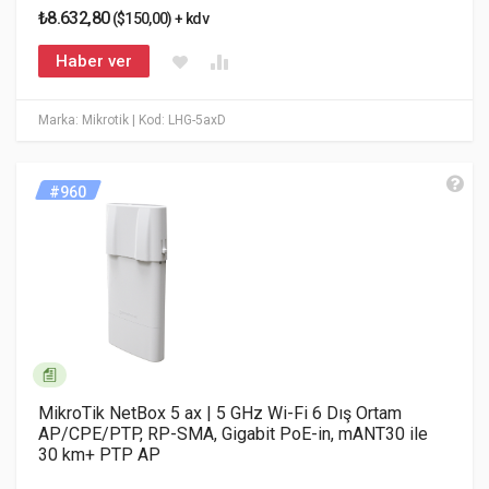
₺8.632,80
($150,00) + kdv
Haber ver
Marka: Mikrotik
| Kod: LHG-5axD
#960
MikroTik NetBox 5 ax | 5 GHz Wi-Fi 6 Dış Ortam
AP/CPE/PTP, RP-SMA, Gigabit PoE-in, mANT30 ile
30 km+ PTP AP