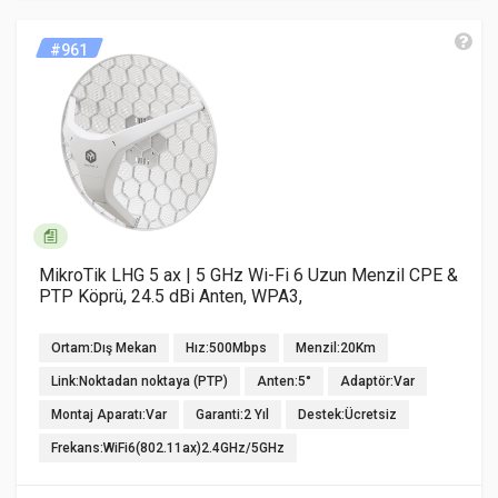
#961
MikroTik LHG 5 ax | 5 GHz Wi-Fi 6 Uzun Menzil CPE &
PTP Köprü, 24.5 dBi Anten, WPA3,
Ortam:Dış Mekan
Hız:500Mbps
Menzil:20Km
Link:Noktadan noktaya (PTP)
Anten:5°
Adaptör:Var
Montaj Aparatı:Var
Garanti:2 Yıl
Destek:Ücretsiz
Frekans:WiFi6(802.11ax)2.4GHz/5GHz