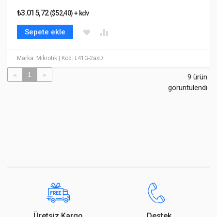
₺3.015,72
($52,40) + kdv
Sepete ekle
Marka: Mikrotik
| Kod: L41G-2axD
«
1
»
9 ürün
görüntülendi
Üretsiz Kargo
Destek