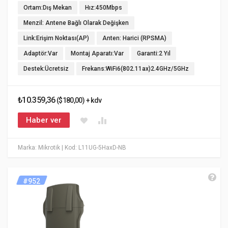
Ortam:Dış Mekan
Hız:450Mbps
Menzil: Antene Bağlı Olarak Değişken
Link:Erişim Noktası(AP)
Anten: Harici (RPSMA)
Adaptör:Var
Montaj Aparatı:Var
Garanti:2 Yıl
Destek:Ücretsiz
Frekans:WiFi6(802.11ax)2.4GHz/5GHz
₺10.359,36
($180,00) + kdv
Haber ver
Marka: Mikrotik
| Kod: L11UG-5HaxD-NB
#952