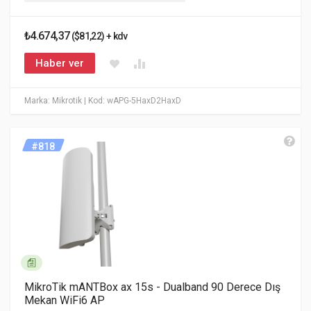
₺4.674,37
($81,22) + kdv
Haber ver
Marka: Mikrotik
| Kod: wAPG-5HaxD2HaxD
#818
MikroTik mANTBox ax 15s - Dualband 90 Derece Dış
Mekan WiFi6 AP