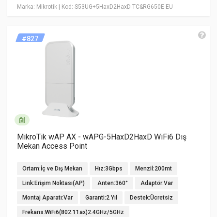
Marka: Mikrotik
| Kod: S53UG+5HaxD2HaxD-TC&RG650E-EU
#827
MikroTik wAP AX - wAPG-5HaxD2HaxD WiFi6 Dış
Mekan Access Point
Ortam:İç ve Dış Mekan
Hız:3Gbps
Menzil:200mt
Link:Erişim Noktası(AP)
Anten:360°
Adaptör:Var
Montaj Aparatı:Var
Garanti:2 Yıl
Destek:Ücretsiz
Frekans:WiFi6(802.11ax)2.4GHz/5GHz