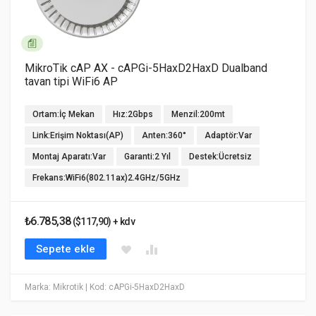
MikroTik cAP AX - cAPGi-5HaxD2HaxD Dualband
tavan tipi WiFi6 AP
Ortam:İç Mekan
Hız:2Gbps
Menzil:200mt
Link:Erişim Noktası(AP)
Anten:360°
Adaptör:Var
Montaj Aparatı:Var
Garanti:2 Yıl
Destek:Ücretsiz
Frekans:WiFi6(802.11ax)2.4GHz/5GHz
₺6.785,38
($117,90) + kdv
Sepete ekle
Marka: Mikrotik
| Kod: cAPGi-5HaxD2HaxD