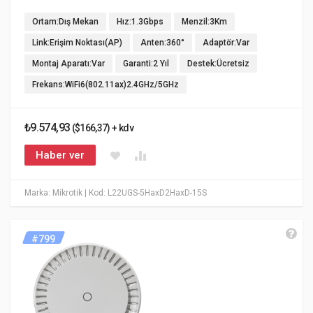
Ortam:Dış Mekan
Hız:1.3Gbps
Menzil:3Km
Link:Erişim Noktası(AP)
Anten:360°
Adaptör:Var
Montaj Aparatı:Var
Garanti:2 Yıl
Destek:Ücretsiz
Frekans:WiFi6(802.11ax)2.4GHz/5GHz
₺9.574,93
($166,37) + kdv
Haber ver
Marka: Mikrotik
| Kod: L22UGS-5HaxD2HaxD-15S
#799