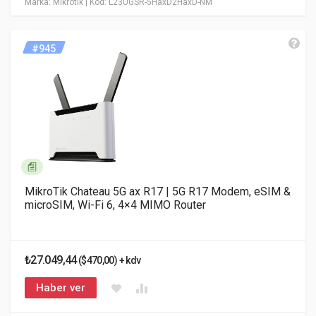
Marka: Mikrotik
| Kod: L23UGSR-5HaxD2HaxD-NM
#945
MikroTik Chateau 5G ax R17 | 5G R17 Modem, eSIM &
microSIM, Wi-Fi 6, 4×4 MIMO Router
₺27.049,44
($470,00) + kdv
Haber ver