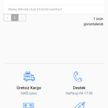
Marka: Mikrotik
| Kod: E62iUGS-2axD5axT
«
1
»
1 ürün
görüntülendi
Üretsiz Kargo
Destek
500$ üzeri
Hafta içi 09-17:30