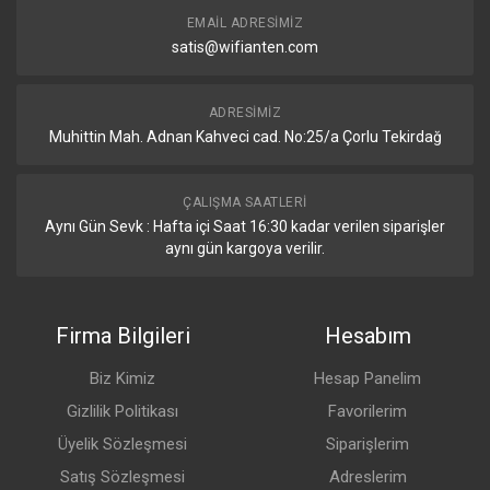
EMAIL ADRESIMIZ
satis@wifianten.com
ADRESIMIZ
Muhittin Mah. Adnan Kahveci cad. No:25/a Çorlu Tekirdağ
ÇALIŞMA SAATLERI
Aynı Gün Sevk : Hafta içi Saat 16:30 kadar verilen siparişler
aynı gün kargoya verilir.
Firma Bilgileri
Hesabım
Biz Kimiz
Hesap Panelim
Gizlilik Politikası
Favorilerim
Üyelik Sözleşmesi
Siparişlerim
Satış Sözleşmesi
Adreslerim