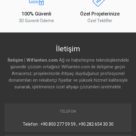
100% Güvenli
Özel Projelerinize
3D Güvenli Ödeme
Özel Teklifler
İletişim
İletişim | Wifianten.com
Ağ ve haberleşme teknolojilerindeki
güvenilir çözüm ortağınız Wifianten.com ile iletişime geçin.
Amacımız; projelerinizde ihtiyaç duyduğunuz profesyonel
donanımları en rekabetçi fiyatlar ve yüksek hizmet kalitesiyle
sunarak, işletmenize özel altyapı çözümleri üretmektir.
TELEFON
Telefon : +90.850 277 59 59 , +90.282 654 30 30