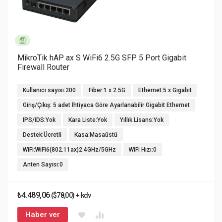
MikroTik hAP ax S WiFi6 2.5G SFP 5 Port Gigabit
Firewall Router
Kullanıcı sayısı:200
Fiber:1 x 2.5G
Ethernet:5 x Gigabit
Giriş/Çıkış: 5 adet İhtiyaca Göre Ayarlanabilir Gigabit Ethernet
IPS/IDS:Yok
Kara Liste:Yok
Yıllık Lisans:Yok
Destek:Ücretli
Kasa:Masaüstü
WiFi:WiFi6(802.11ax)2.4GHz/5GHz
WiFi Hızı:0
Anten Sayısı:0
₺4.489,06
($78,00) + kdv
Haber ver