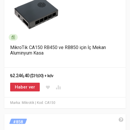
MikroTik CA150 RB450 ve RB850 için İç Mekan
Aluminyum Kasa
₺2.246,40
($39,00) + kdv
Haber ver
Marka: Mikrotik
| Kod: CA150
#858