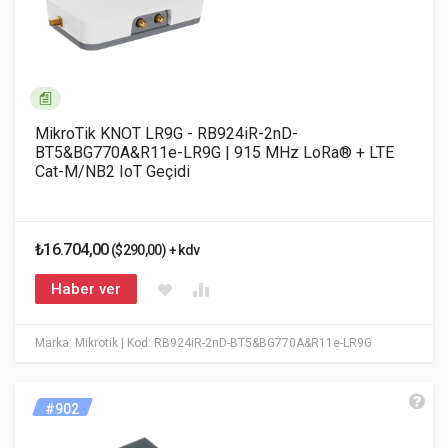
MikroTik KNOT LR9G - RB924iR-2nD-
BT5&BG770A&R11e-LR9G | 915 MHz LoRa® + LTE
Cat-M/NB2 IoT Geçidi
₺16.704,00
($290,00) + kdv
Haber ver
Marka: Mikrotik
| Kod: RB924iR-2nD-BT5&BG770A&R11e-LR9G
#902