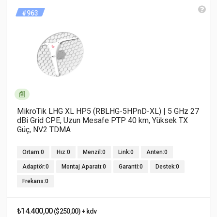
#963
MikroTik LHG XL HP5 (RBLHG-5HPnD-XL) | 5 GHz 27
dBi Grid CPE, Uzun Mesafe PTP 40 km, Yüksek TX
Güç, NV2 TDMA
Ortam:0
Hız:0
Menzil:0
Link:0
Anten:0
Adaptör:0
Montaj Aparatı:0
Garanti:0
Destek:0
Frekans:0
₺14.400,00
($250,00) + kdv