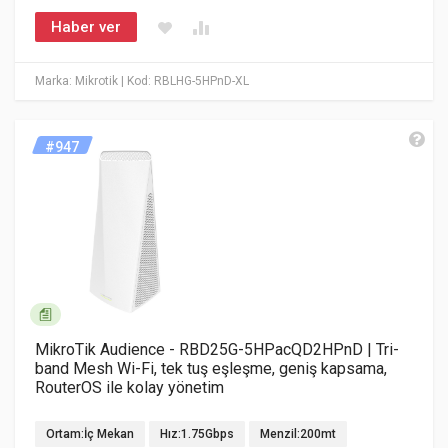
Haber ver
Marka: Mikrotik
| Kod: RBLHG-5HPnD-XL
#947
MikroTik Audience - RBD25G-5HPacQD2HPnD | Tri-
band Mesh Wi-Fi, tek tuş eşleşme, geniş kapsama,
RouterOS ile kolay yönetim
Ortam:İç Mekan
Hız:1.75Gbps
Menzil:200mt