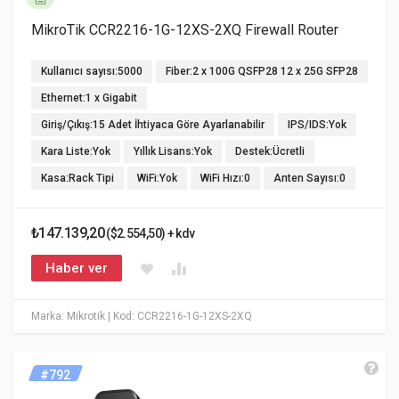
MikroTik CCR2216-1G-12XS-2XQ Firewall Router
Kullanıcı sayısı:5000
Fiber:2 x 100G QSFP28 12 x 25G SFP28
Ethernet:1 x Gigabit
Giriş/Çıkış:15 Adet İhtiyaca Göre Ayarlanabilir
IPS/IDS:Yok
Kara Liste:Yok
Yıllık Lisans:Yok
Destek:Ücretli
Kasa:Rack Tipi
WiFi:Yok
WiFi Hızı:0
Anten Sayısı:0
₺147.139,20
($2.554,50) + kdv
Haber ver
Marka: Mikrotik
| Kod: CCR2216-1G-12XS-2XQ
#792