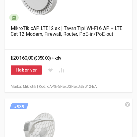
MikroTik cAP LTE12 ax | Tavan Tipi Wi-Fi 6 AP + LTE
Cat 12 Modem, Firewall, Router, PoE-in/PoE-out
₺20.160,00
($350,00) + kdv
Haber ver
Marka: Mikrotik
| Kod: cAPGi-5HaxD2HaxD&EG12-EA
#939