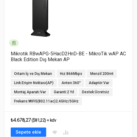
Mikrotik RBwAPG-5HacD2HnD-BE - MikroTik wAP AC
Black Edition Dış Mekan AP
Ortam:İç ve Dış Mekan
Hız:866Mbps
Menzil:200mt
Link:Erişim Noktası(AP)
Anten:360°
Adaptör:Var
Montaj Aparatı:Var
Garanti:2 Yıl
Destek:Ücretsiz
Frekans:WiFi5(802.11ac)2.4GHz/5GHz
₺4.678,27
($81,22) + kdv
Sepete ekle