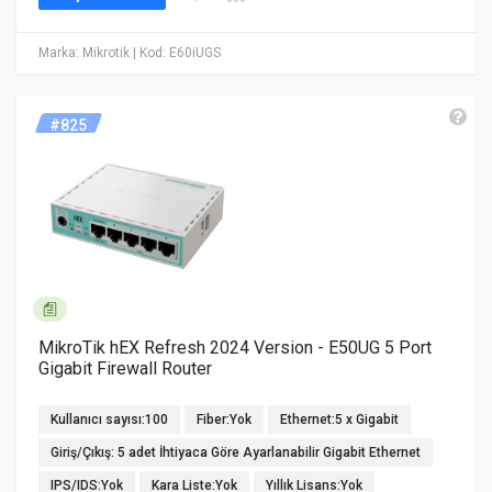
Marka: Mikrotik
| Kod: E60iUGS
#825
MikroTik hEX Refresh 2024 Version - E50UG 5 Port
Gigabit Firewall Router
Kullanıcı sayısı:100
Fiber:Yok
Ethernet:5 x Gigabit
Giriş/Çıkış: 5 adet İhtiyaca Göre Ayarlanabilir Gigabit Ethernet
IPS/IDS:Yok
Kara Liste:Yok
Yıllık Lisans:Yok