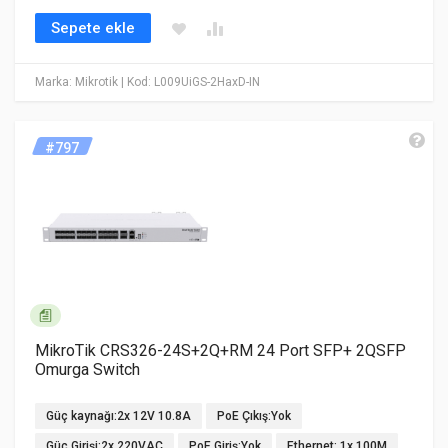
Sepete ekle
Marka: Mikrotik
| Kod: L009UiGS-2HaxD-IN
#797
MikroTik CRS326-24S+2Q+RM 24 Port SFP+ 2QSFP
Omurga Switch
Güç kaynağı:2x 12V 10.8A
PoE Çıkış:Yok
Güç Girişi:2x 220VAC
PoE Giriş:Yok
Ethernet: 1x 100M