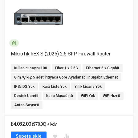
MikroTik hEX S (2025) 2.5 SFP Firewall Router
Kullanıcı sayısı:100
Fiber:1 x 2.5G
Ethernet:5 x Gigabit
Giriş/Çıkış: 5 adet İhtiyaca Göre Ayarlanabilir Gigabit Ethernet
IPS/IDS:Yok
Kara Liste:Yok
Yıllık Lisans:Yok
Destek:Ücretli
Kasa:Masaüstü
WiFi:Yok
WiFi Hızı:0
Anten Sayısı:0
₺4.032,00
($70,00) + kdv
Sepete ekle