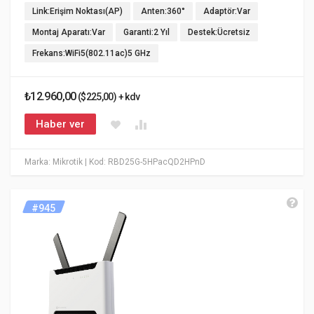
Link:Erişim Noktası(AP)
Anten:360°
Adaptör:Var
Montaj Aparatı:Var
Garanti:2 Yıl
Destek:Ücretsiz
Frekans:WiFi5(802.11ac)5 GHz
₺12.960,00
($225,00) + kdv
Haber ver
Marka: Mikrotik
| Kod: RBD25G-5HPacQD2HPnD
#945