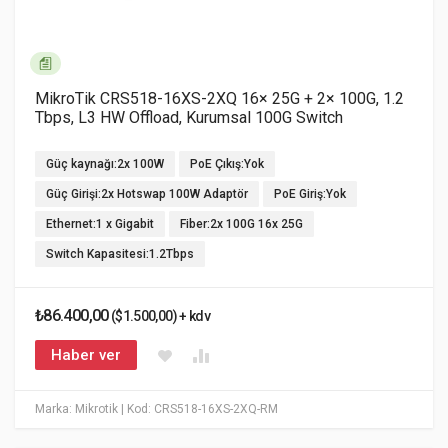
MikroTik CRS518-16XS-2XQ 16× 25G + 2× 100G, 1.2
Tbps, L3 HW Offload, Kurumsal 100G Switch
Güç kaynağı:2x 100W
PoE Çıkış:Yok
Güç Girişi:2x Hotswap 100W Adaptör
PoE Giriş:Yok
Ethernet:1 x Gigabit
Fiber:2x 100G 16x 25G
Switch Kapasitesi:1.2Tbps
₺86.400,00
($1.500,00) + kdv
Haber ver
Marka: Mikrotik
| Kod: CRS518-16XS-2XQ-RM