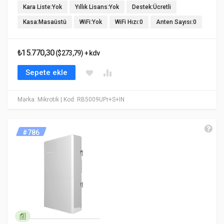
Kara Liste:Yok
Yıllık Lisans:Yok
Destek:Ücretli
Kasa:Masaüstü
WiFi:Yok
WiFi Hızı:0
Anten Sayısı:0
₺15.770,30
($273,79) + kdv
Sepete ekle
Marka: Mikrotik
| Kod: RB5009UPr+S+IN
#786