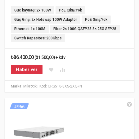
Güç kaynağı:2x 100W
PoE Çıkış:Yok
Güç Girişi:2x Hotswap 100W Adaptör
PoE Giriş:Yok
Ethernet: 1x 100M
Fiber:2× 100G QSFP28 8× 25G SFP28
Switch Kapasitesi:200Gbps
₺86.400,00
($1.500,00) + kdv
Haber ver
Marka: Mikrotik
| Kod: CRS510-8XS-2XQ-IN
#966