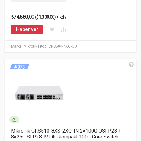
₺74.880,00
($1.300,00) + kdv
Haber ver
Marka: Mikrotik
| Kod: CRS504-4XQ-OUT
#973
MikroTik CRS510-8XS-2XQ-IN 2×100G QSFP28 +
8×25G SFP28, MLAG kompakt 100G Core Switch