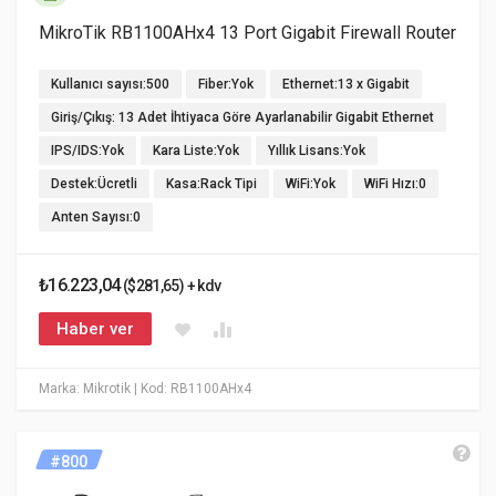
MikroTik RB1100AHx4 13 Port Gigabit Firewall Router
Kullanıcı sayısı:500
Fiber:Yok
Ethernet:13 x Gigabit
Giriş/Çıkış: 13 Adet İhtiyaca Göre Ayarlanabilir Gigabit Ethernet
IPS/IDS:Yok
Kara Liste:Yok
Yıllık Lisans:Yok
Destek:Ücretli
Kasa:Rack Tipi
WiFi:Yok
WiFi Hızı:0
Anten Sayısı:0
₺16.223,04
($281,65) + kdv
Haber ver
Marka: Mikrotik
| Kod: RB1100AHx4
#800