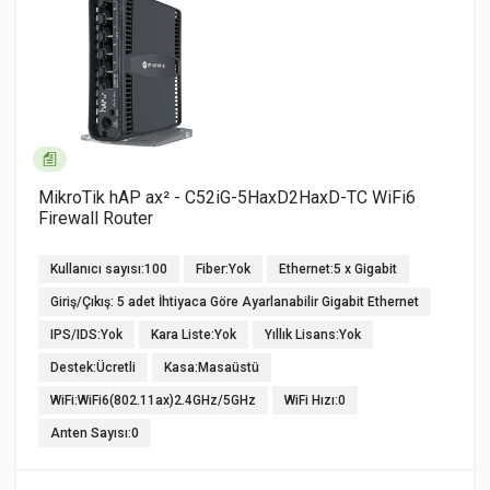
MikroTik hAP ax² - C52iG-5HaxD2HaxD-TC WiFi6
Firewall Router
Kullanıcı sayısı:100
Fiber:Yok
Ethernet:5 x Gigabit
Giriş/Çıkış: 5 adet İhtiyaca Göre Ayarlanabilir Gigabit Ethernet
IPS/IDS:Yok
Kara Liste:Yok
Yıllık Lisans:Yok
Destek:Ücretli
Kasa:Masaüstü
WiFi:WiFi6(802.11ax)2.4GHz/5GHz
WiFi Hızı:0
Anten Sayısı:0