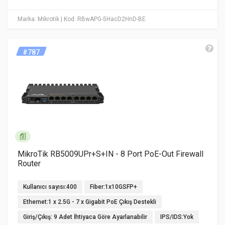
Marka: Mikrotik
| Kod: RBwAPG-5HacD2HnD-BE
#787
MikroTik RB5009UPr+S+IN - 8 Port PoE-Out Firewall
Router
Kullanıcı sayısı:400
Fiber:1x10GSFP+
Ethernet:1 x 2.5G - 7 x Gigabit PoE Çıkış Destekli
Giriş/Çıkış: 9 Adet İhtiyaca Göre Ayarlanabilir
IPS/IDS:Yok