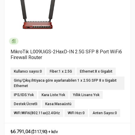
MikroTik L009UiGS-2HaxD-IN 2.5G SFP 8 Port WiFi6
Firewall Router
Kullanıcı sayısı:0
Fiber:1 x 2.5G
Ethernet:8 x Gigabit
Giriş/Çıkış:ihtiyaca göre ayarlanabilen 1 x 2.5G SFP 8 x Gigabit
Ethernet
IPS/IDS:Yok
Kara Liste:Yok
Yıllık Lisans:Yok
Destek:Ücretli
Kasa:Masaüstü
WiFi:WiFi6(802.11ax)2.4GHz
WiFi Hızı:0
Anten Sayısı:0
₺6.791,04
($117,90) + kdv