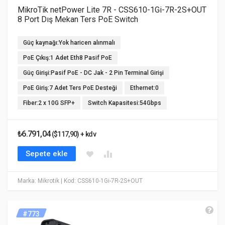
MikroTik netPower Lite 7R - CSS610-1Gi-7R-2S+OUT
8 Port Dış Mekan Ters PoE Switch
Güç kaynağı:Yok haricen alınmalı
PoE Çıkış:1 Adet Eth8 Pasif PoE
Güç Girişi:Pasif PoE - DC Jak - 2 Pin Terminal Girişi
PoE Giriş:7 Adet Ters PoE Desteği
Ethernet:0
Fiber:2 x 10G SFP+
Switch Kapasitesi:54Gbps
₺6.791,04
($117,90) + kdv
Sepete ekle
Marka: Mikrotik
| Kod: CSS610-1Gi-7R-2S+OUT
#773