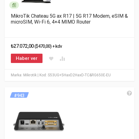
MikroTik Chateau 5G ax R17 | 5G R17 Modem, eSIM &
microSIM, Wi-Fi 6, 4×4 MIMO Router
₺27.072,00
($470,00) + kdv
Haber ver
Marka: Mikrotik
| Kod: S53UG+5HaxD2HaxD-TC&RG650E-EU
#943