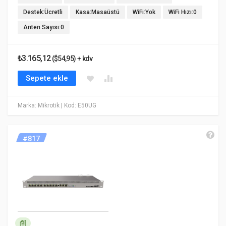
Destek:Ücretli
Kasa:Masaüstü
WiFi:Yok
WiFi Hızı:0
Anten Sayısı:0
₺3.165,12
($54,95) + kdv
Sepete ekle
Marka: Mikrotik
| Kod: E50UG
#817