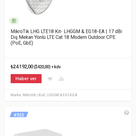
MikroTik LHG LTE18 Kit- LHGGM & EG18-EA | 17 dBi
Dış Mekan Yönlü LTE Cat 18 Modem Outdoor CPE
(PoE, GbE)
₺24.192,00
($420,00) + kdv
Haber ver
Marka: Mikrotik
| Kod: LHGGM & EG18-EA
#925