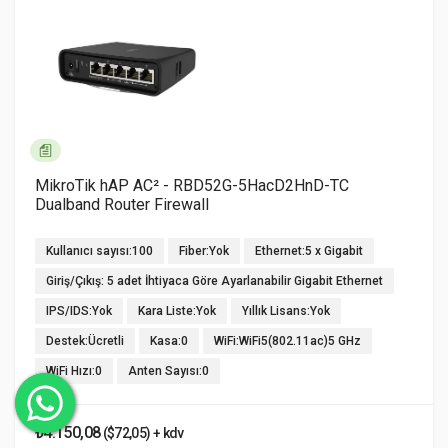
MikroTik hAP AC² - RBD52G-5HacD2HnD-TC
Dualband Router Firewall
Kullanıcı sayısı:100
Fiber:Yok
Ethernet:5 x Gigabit
Giriş/Çıkış: 5 adet İhtiyaca Göre Ayarlanabilir Gigabit Ethernet
IPS/IDS:Yok
Kara Liste:Yok
Yıllık Lisans:Yok
Destek:Ücretli
Kasa:0
WiFi:WiFi5(802.11ac)5 GHz
WiFi Hızı:0
Anten Sayısı:0
₺4.150,08
($72,05) + kdv