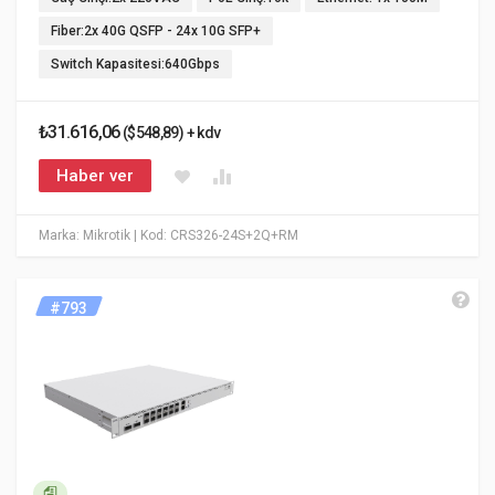
Fiber:2x 40G QSFP - 24x 10G SFP+
Switch Kapasitesi:640Gbps
₺31.616,06
($548,89) + kdv
Haber ver
Marka: Mikrotik
| Kod: CRS326-24S+2Q+RM
#793