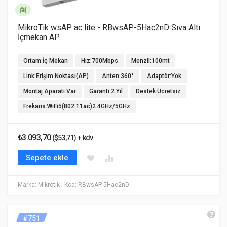
MikroTik wsAP ac lite - RBwsAP-5Hac2nD Sıva Altı
İçmekan AP
Ortam:İç Mekan
Hız:700Mbps
Menzil:100mt
Link:Erişim Noktası(AP)
Anten:360°
Adaptör:Yok
Montaj Aparatı:Var
Garanti:2 Yıl
Destek:Ücretsiz
Frekans:WiFi5(802.11ac)2.4GHz/5GHz
₺3.093,70
($53,71) + kdv
Sepete ekle
Marka: Mikrotik
| Kod: RBwsAP-5Hac2nD
#751