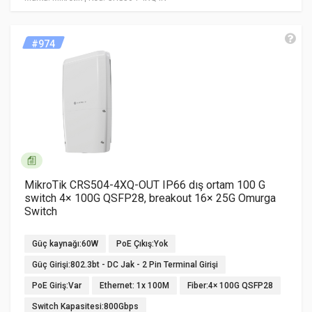
#974
MikroTik CRS504-4XQ-OUT IP66 dış ortam 100 G
switch 4× 100G QSFP28, breakout 16× 25G Omurga
Switch
Güç kaynağı:60W
PoE Çıkış:Yok
Güç Girişi:802.3bt - DC Jak - 2 Pin Terminal Girişi
PoE Giriş:Var
Ethernet: 1x 100M
Fiber:4× 100G QSFP28
Switch Kapasitesi:800Gbps