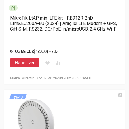
MikroTik LtAP mini LTE kit - RB912R-2nD-
LTm&EC200A-EU (2024) | Araç içi LTE Modem + GPS,
Çift SIM, RS232, DC/PoE-in/microUSB, 2.4 GHz Wi-Fi
₺10.368,00
($180,00) + kdv
Haber ver
Marka: Mikrotik
| Kod: RB912R-2nD-LTm&EC200A-EU
#940