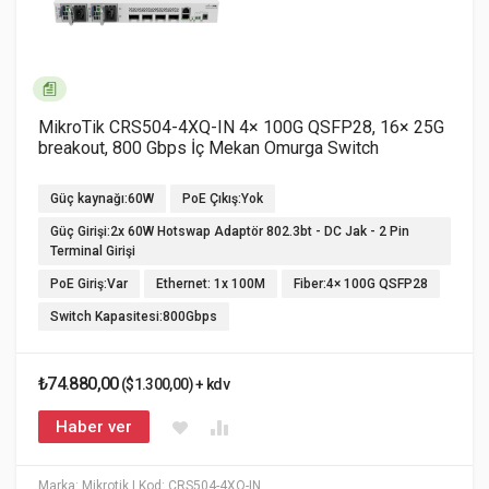
MikroTik CRS504-4XQ-IN 4× 100G QSFP28, 16× 25G
breakout, 800 Gbps İç Mekan Omurga Switch
Güç kaynağı:60W
PoE Çıkış:Yok
Güç Girişi:2x 60W Hotswap Adaptör 802.3bt - DC Jak - 2 Pin
Terminal Girişi
PoE Giriş:Var
Ethernet: 1x 100M
Fiber:4× 100G QSFP28
Switch Kapasitesi:800Gbps
₺74.880,00
($1.300,00) + kdv
Haber ver
Marka: Mikrotik
| Kod: CRS504-4XQ-IN