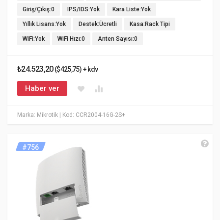
Giriş/Çıkış:0
IPS/IDS:Yok
Kara Liste:Yok
Yıllık Lisans:Yok
Destek:Ücretli
Kasa:Rack Tipi
WiFi:Yok
WiFi Hızı:0
Anten Sayısı:0
₺24.523,20
($425,75) + kdv
Haber ver
Marka: Mikrotik
| Kod: CCR2004-16G-2S+
#756