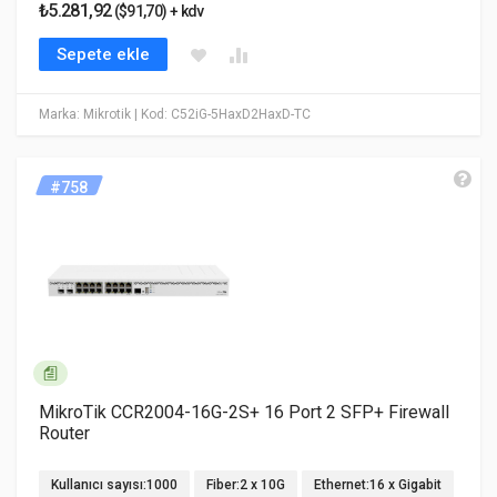
₺5.281,92
($91,70) + kdv
Sepete ekle
Marka: Mikrotik
| Kod: C52iG-5HaxD2HaxD-TC
#758
MikroTik CCR2004-16G-2S+ 16 Port 2 SFP+ Firewall
Router
Kullanıcı sayısı:1000
Fiber:2 x 10G
Ethernet:16 x Gigabit