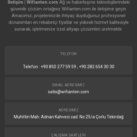
İletişim | Wifianten.com
Ağ ve haberleşme teknolojilerindeki
güvenilir çözüm ortağınız Wifianten.com ile iletişime geçin.
Amacımız; projelerinizde ihtiyaç duyduğunuz profesyonel
donanımları en rekabetçi fiyatlar ve yüksek hizmet kalitesiyle
sunarak, işletmenize özel altyapı çözümleri üretmektir.
TELEFON
Telefon : +90.850 277 59 59 , +90.282 654 30 30
EMAIL ADRESIMIZ
satis@wifianten.com
ADRESIMIZ
Muhittin Mah. Adnan Kahveci cad. No:25/a Çorlu Tekirdağ
ÇALIŞMA SAATLERI