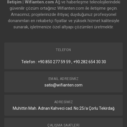
İletişim | Wifianten.com
Ağ ve haberleşme teknolojilerindeki
güvenilir çözüm ortağınız Wifianten.com ile iletişime geçin.
Amacımız; projelerinizde ihtiyaç duyduğunuz profesyonel
donanımları en rekabetçi fiyatlar ve yüksek hizmet kalitesiyle
sunarak, işletmenize özel altyapı çözümleri üretmektir.
TELEFON
Telefon : +90.850 277 59 59 , +90.282 654 30 30
EMAIL ADRESIMIZ
satis@wifianten.com
ADRESIMIZ
Muhittin Mah. Adnan Kahveci cad. No:25/a Çorlu Tekirdağ
ÇALIŞMA SAATLERI