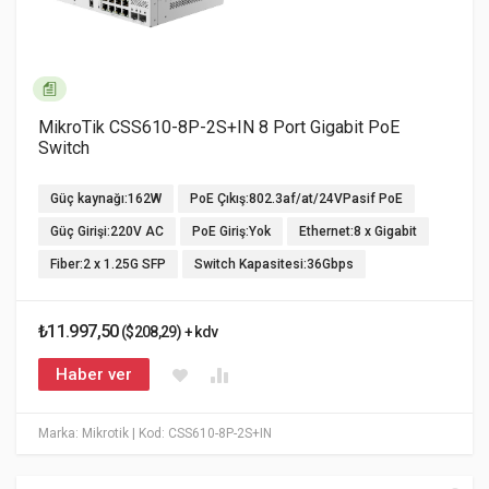
MikroTik CSS610-8P-2S+IN 8 Port Gigabit PoE
Switch
Güç kaynağı:162W
PoE Çıkış:802.3af/at/24VPasif PoE
Güç Girişi:220V AC
PoE Giriş:Yok
Ethernet:8 x Gigabit
Fiber:2 x 1.25G SFP
Switch Kapasitesi:36Gbps
₺11.997,50
($208,29) + kdv
Haber ver
Marka: Mikrotik
| Kod: CSS610-8P-2S+IN