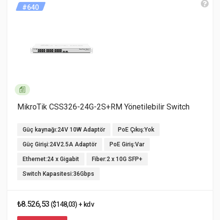
#640
MikroTik CSS326-24G-2S+RM Yönetilebilir Switch
Güç kaynağı:24V 10W Adaptör
PoE Çıkış:Yok
Güç Girişi:24V2.5A Adaptör
PoE Giriş:Var
Ethernet:24 x Gigabit
Fiber:2 x 10G SFP+
Switch Kapasitesi:36Gbps
₺8.526,53
($148,03) + kdv