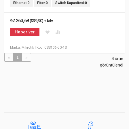
Ethernet:0
Fiber:0
Switch Kapasitesi:0
₺2.263,68
($39,30) + kdv
Haber ver
Marka: Mikrotik
| Kod: CSS106-5G-1S
«
1
»
4 ürün
görüntülendi