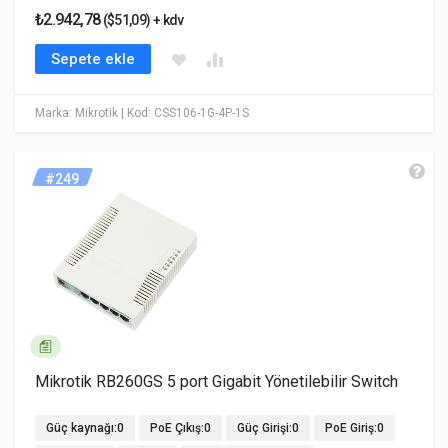
₺2.942,78
($51,09) + kdv
Sepete ekle
Marka: Mikrotik
| Kod: CSS106-1G-4P-1S
#249
Mikrotik RB260GS 5 port Gigabit Yönetilebilir Switch
Güç kaynağı:0
PoE Çıkış:0
Güç Girişi:0
PoE Giriş:0