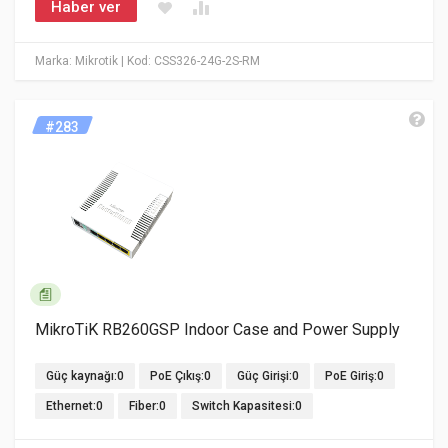
Haber ver
Marka: Mikrotik
| Kod: CSS326-24G-2S-RM
#283
MikroTiK RB260GSP Indoor Case and Power Supply
Güç kaynağı:0
PoE Çıkış:0
Güç Girişi:0
PoE Giriş:0
Ethernet:0
Fiber:0
Switch Kapasitesi:0