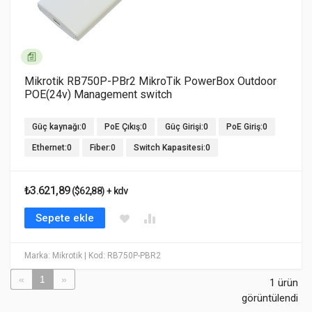
Mikrotik RB750P-PBr2 MikroTik PowerBox Outdoor
POE(24v) Management switch
Güç kaynağı:0
PoE Çıkış:0
Güç Girişi:0
PoE Giriş:0
Ethernet:0
Fiber:0
Switch Kapasitesi:0
₺3.621,89
($62,88) + kdv
Sepete ekle
Marka: Mikrotik
| Kod: RB750P-PBR2
«
1
»
1 ürün
görüntülendi