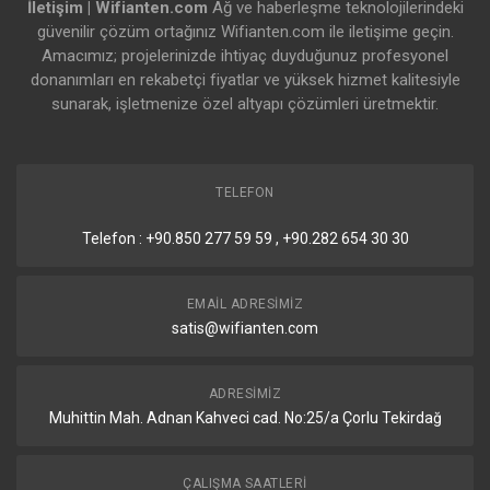
İletişim | Wifianten.com
Ağ ve haberleşme teknolojilerindeki
güvenilir çözüm ortağınız Wifianten.com ile iletişime geçin.
Amacımız; projelerinizde ihtiyaç duyduğunuz profesyonel
donanımları en rekabetçi fiyatlar ve yüksek hizmet kalitesiyle
sunarak, işletmenize özel altyapı çözümleri üretmektir.
TELEFON
Telefon : +90.850 277 59 59 , +90.282 654 30 30
EMAIL ADRESIMIZ
satis@wifianten.com
ADRESIMIZ
Muhittin Mah. Adnan Kahveci cad. No:25/a Çorlu Tekirdağ
ÇALIŞMA SAATLERI