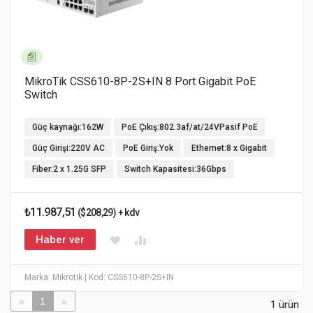
MikroTik CSS610-8P-2S+IN 8 Port Gigabit PoE
Switch
Güç kaynağı:162W
PoE Çıkış:802.3af/at/24VPasif PoE
Güç Girişi:220V AC
PoE Giriş:Yok
Ethernet:8 x Gigabit
Fiber:2 x 1.25G SFP
Switch Kapasitesi:36Gbps
₺11.987,51
($208,29) + kdv
Haber ver
Marka: Mikrotik
| Kod: CSS610-8P-2S+IN
«
1
»
1 ürün