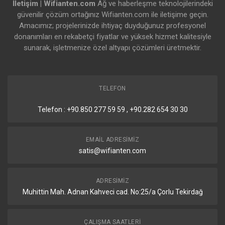
İletişim | Wifianten.com
Ağ ve haberleşme teknolojilerindeki
güvenilir çözüm ortağınız Wifianten.com ile iletişime geçin.
Amacımız; projelerinizde ihtiyaç duyduğunuz profesyonel
donanımları en rekabetçi fiyatlar ve yüksek hizmet kalitesiyle
sunarak, işletmenize özel altyapı çözümleri üretmektir.
TELEFON
Telefon : +90.850 277 59 59 , +90.282 654 30 30
EMAIL ADRESIMIZ
satis@wifianten.com
ADRESIMIZ
Muhittin Mah. Adnan Kahveci cad. No:25/a Çorlu Tekirdağ
ÇALIŞMA SAATLERI