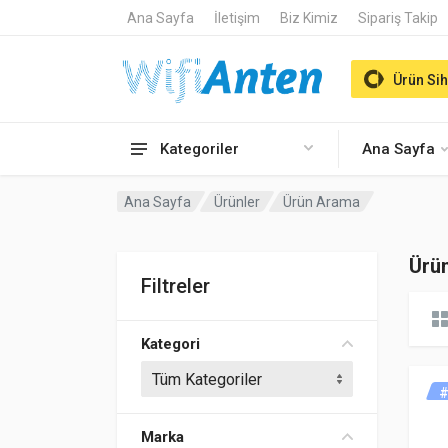
Ana Sayfa
İletişim
Biz Kimiz
Sipariş Takip
Ürün Sih
Kategoriler
Ana Sayfa
Ana Sayfa
Ürünler
Ürün Arama
Ürü
Filtreler
Kategori
#
Marka