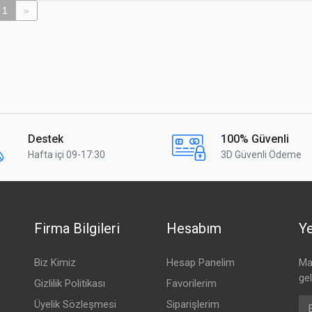
1
»
Destek
100% Güvenli
Hafta içi 09-17:30
3D Güvenli Ödeme
Firma Bilgileri
Hesabım
Ye
Biz Kimiz
Hesap Panelim
Mai
ge
Gizlilik Politikası
Favorilerim
Em
Üyelik Sözleşmesi
Siparişlerim