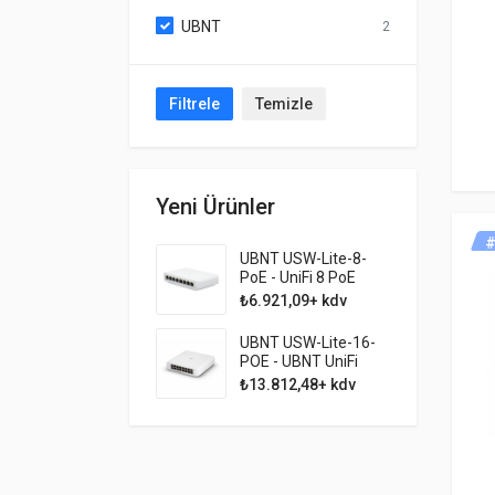
UBNT
2
Filtrele
Temizle
Yeni Ürünler
#
UBNT USW-Lite-8-
PoE - UniFi 8 PoE
Switch Lite
₺6.921,09+ kdv
Yönetilebilir SW
UBNT USW-Lite-16-
POE - UBNT UniFi
Switch Lite 16 PoE
₺13.812,48+ kdv
Switch