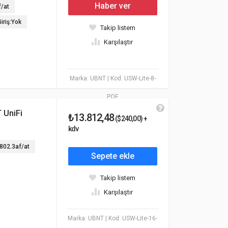
Haber ver
f/at
iriş:Yok
Takip listem
Karşılaştır
Marka: UBNT
| Kod: USW-Lite-8-
POE
 UniFi
₺13.812,48
($240,00) +
kdv
 802.3af/at
Sepete ekle
Takip listem
Karşılaştır
Marka: UBNT
| Kod: USW-Lite-16-