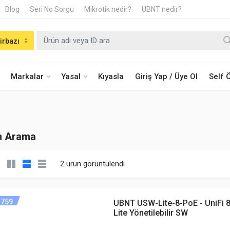
Blog
Seri No Sorgu
Mikrotik nedir?
UBNT nedir?
irbazı
Markalar
Yasal
Kıyasla
Giriş Yap / Üye Ol
Self
n Arama
2 ürün görüntülendi
759
UBNT USW-Lite-8-PoE - UniFi 
Lite Yönetilebilir SW