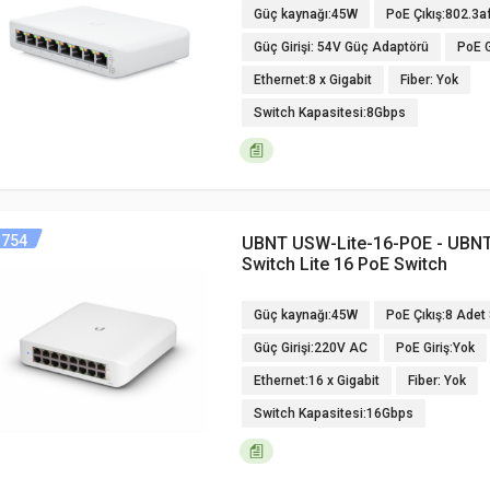
Güç kaynağı:45W
PoE Çıkış:802.3a
Güç Girişi: 54V Güç Adaptörü
PoE G
Ethernet:8 x Gigabit
Fiber: Yok
Switch Kapasitesi:8Gbps
754
UBNT USW-Lite-16-POE - UBNT
Switch Lite 16 PoE Switch
Güç kaynağı:45W
PoE Çıkış:8 Adet
Güç Girişi:220V AC
PoE Giriş:Yok
Ethernet:16 x Gigabit
Fiber: Yok
Switch Kapasitesi:16Gbps