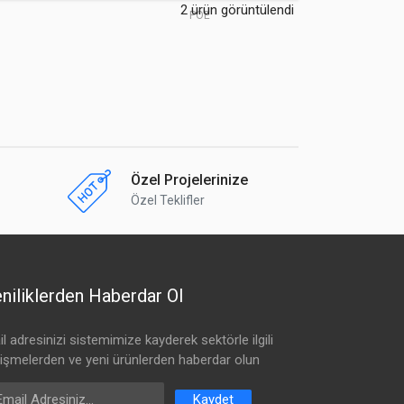
2 ürün görüntülendi
POE
Özel Projelerinize
Özel Teklifler
niliklerden Haberdar Ol
l adresinizi sistemimize kayderek sektörle ilgili
lişmelerden ve yeni ürünlerden haberdar olun
ail Address
Kaydet