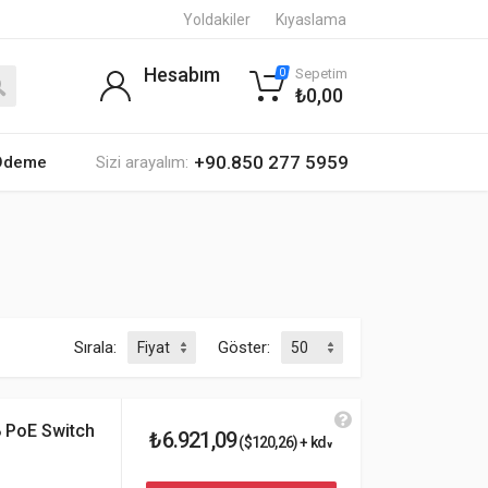
Yoldakiler
Kıyaslama
Hesabım
Sepetim
0
₺0,00
+90.850 277 5959
 Ödeme
Sizi arayalım:
Sırala:
Göster:
8 PoE Switch
₺6.921,09
($120,26) + kdv