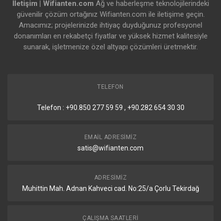
İletişim | Wifianten.com
Ağ ve haberleşme teknolojilerindeki
güvenilir çözüm ortağınız Wifianten.com ile iletişime geçin.
Amacımız; projelerinizde ihtiyaç duyduğunuz profesyonel
donanımları en rekabetçi fiyatlar ve yüksek hizmet kalitesiyle
sunarak, işletmenize özel altyapı çözümleri üretmektir.
TELEFON
Telefon : +90.850 277 59 59 , +90.282 654 30 30
EMAIL ADRESIMIZ
satis@wifianten.com
ADRESIMIZ
Muhittin Mah. Adnan Kahveci cad. No:25/a Çorlu Tekirdağ
ÇALIŞMA SAATLERI