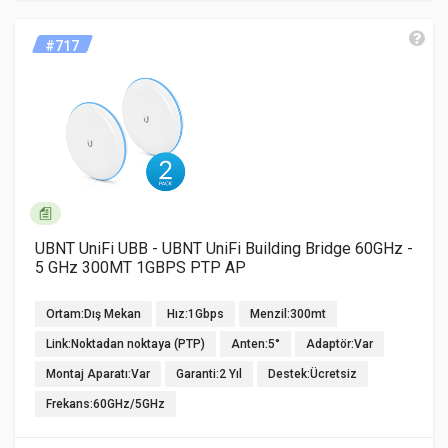
#717
UBNT UniFi UBB - UBNT UniFi Building Bridge 60GHz -
5 GHz 300MT 1GBPS PTP AP
Ortam:Dış Mekan
Hız:1Gbps
Menzil:300mt
Link:Noktadan noktaya (PTP)
Anten:5°
Adaptör:Var
Montaj Aparatı:Var
Garanti:2 Yıl
Destek:Ücretsiz
Frekans:60GHz/5GHz