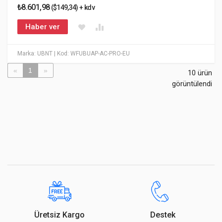
₺8.601,98
($149,34) + kdv
Haber ver
Marka: UBNT
| Kod: WFUBUAP-AC-PRO-EU
«
1
»
10 ürün
görüntülendi
Üretsiz Kargo
Destek