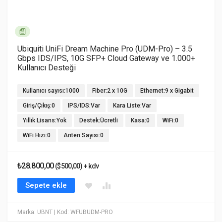
Ubiquiti UniFi Dream Machine Pro (UDM-Pro) – 3.5
Gbps IDS/IPS, 10G SFP+ Cloud Gateway ve 1.000+
Kullanıcı Desteği
Kullanıcı sayısı:1000
Fiber:2 x 10G
Ethernet:9 x Gigabit
Giriş/Çıkış:0
IPS/IDS:Var
Kara Liste:Var
Yıllık Lisans:Yok
Destek:Ücretli
Kasa:0
WiFi:0
WiFi Hızı:0
Anten Sayısı:0
₺28.800,00
($500,00) + kdv
Sepete ekle
Marka: UBNT
| Kod: WFUBUDM-PRO