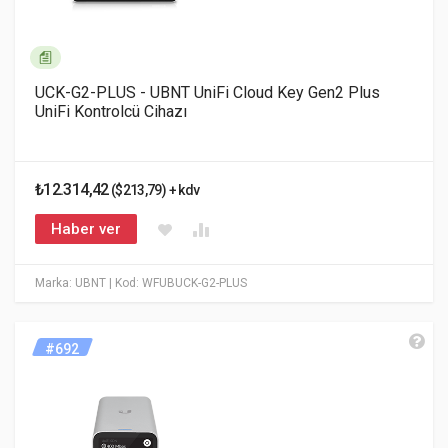
UCK-G2-PLUS - UBNT UniFi Cloud Key Gen2 Plus
UniFi Kontrolcü Cihazı
₺12.314,42
($213,79) + kdv
Haber ver
Marka: UBNT
| Kod: WFUBUCK-G2-PLUS
#692