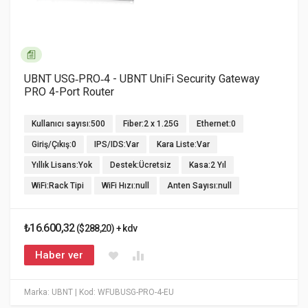
UBNT USG‑PRO‑4 - UBNT UniFi Security Gateway
PRO 4-Port Router
Kullanıcı sayısı:500
Fiber:2 x 1.25G
Ethernet:0
Giriş/Çıkış:0
IPS/IDS:Var
Kara Liste:Var
Yıllık Lisans:Yok
Destek:Ücretsiz
Kasa:2 Yıl
WiFi:Rack Tipi
WiFi Hızı:null
Anten Sayısı:null
₺16.600,32
($288,20) + kdv
Haber ver
Marka: UBNT
| Kod: WFUBUSG-PRO-4-EU