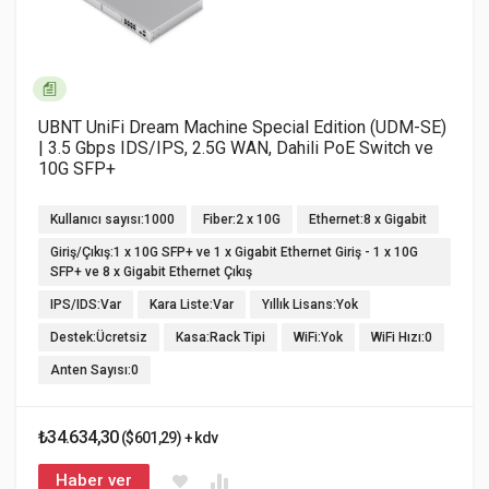
UBNT UniFi Dream Machine Special Edition (UDM-SE)
| 3.5 Gbps IDS/IPS, 2.5G WAN, Dahili PoE Switch ve
10G SFP+
Kullanıcı sayısı:1000
Fiber:2 x 10G
Ethernet:8 x Gigabit
Giriş/Çıkış:1 x 10G SFP+ ve 1 x Gigabit Ethernet Giriş - 1 x 10G
SFP+ ve 8 x Gigabit Ethernet Çıkış
IPS/IDS:Var
Kara Liste:Var
Yıllık Lisans:Yok
Destek:Ücretsiz
Kasa:Rack Tipi
WiFi:Yok
WiFi Hızı:0
Anten Sayısı:0
₺34.634,30
($601,29) + kdv
Haber ver