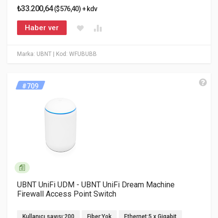
₺33.200,64
($576,40) + kdv
Haber ver
Marka: UBNT
| Kod: WFUBUBB
#709
UBNT UniFi UDM - UBNT UniFi Dream Machine
Firewall Access Point Switch
Kullanıcı sayısı:200
Fiber:Yok
Ethernet:5 x Gigabit