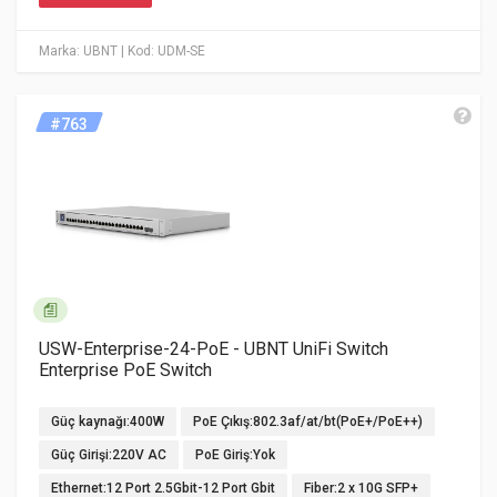
Marka: UBNT
| Kod: UDM-SE
#763
USW-Enterprise-24-PoE - UBNT UniFi Switch
Enterprise PoE Switch
Güç kaynağı:400W
PoE Çıkış:802.3af/at/bt(PoE+/PoE++)
Güç Girişi:220V AC
PoE Giriş:Yok
Ethernet:12 Port 2.5Gbit-12 Port Gbit
Fiber:2 x 10G SFP+