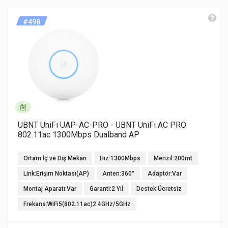
#498
UBNT UniFi UAP-AC-PRO - UBNT UniFi AC PRO
802.11ac 1300Mbps Dualband AP
Ortam:İç ve Dış Mekan
Hız:1300Mbps
Menzil:200mt
Link:Erişim Noktası(AP)
Anten:360°
Adaptör:Var
Montaj Aparatı:Var
Garanti:2 Yıl
Destek:Ücretsiz
Frekans:WiFi5(802.11ac)2.4GHz/5GHz