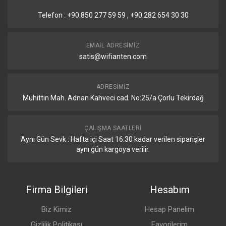
Telefon : +90.850 277 59 59 , +90.282 654 30 30
EMAIL ADRESIMIZ
satis@wifianten.com
ADRESIMIZ
Muhittin Mah. Adnan Kahveci cad. No:25/a Çorlu Tekirdağ
ÇALIŞMA SAATLERI
Aynı Gün Sevk : Hafta içi Saat 16:30 kadar verilen siparişler
aynı gün kargoya verilir.
Firma Bilgileri
Hesabım
Biz Kimiz
Hesap Panelim
Gizlilik Politikası
Favorilerim