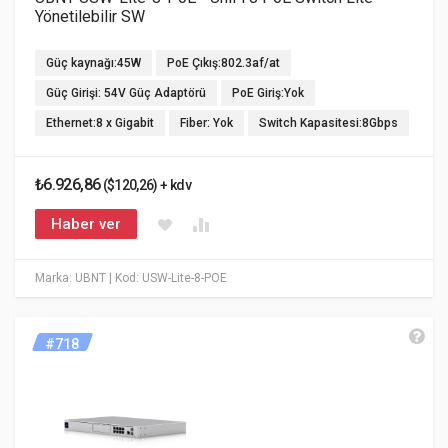
Yönetilebilir SW
Güç kaynağı:45W
PoE Çıkış:802.3af/at
Güç Girişi: 54V Güç Adaptörü
PoE Giriş:Yok
Ethernet:8 x Gigabit
Fiber: Yok
Switch Kapasitesi:8Gbps
₺6.926,86
($120,26) + kdv
Haber ver
Marka: UBNT
| Kod: USW-Lite-8-POE
#718