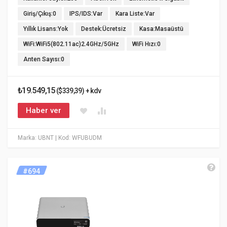
Giriş/Çıkış:0
IPS/IDS:Var
Kara Liste:Var
Yıllık Lisans:Yok
Destek:Ücretsiz
Kasa:Masaüstü
WiFi:WiFi5(802.11ac)2.4GHz/5GHz
WiFi Hızı:0
Anten Sayısı:0
₺19.549,15
($339,39) + kdv
Haber ver
Marka: UBNT
| Kod: WFUBUDM
#694