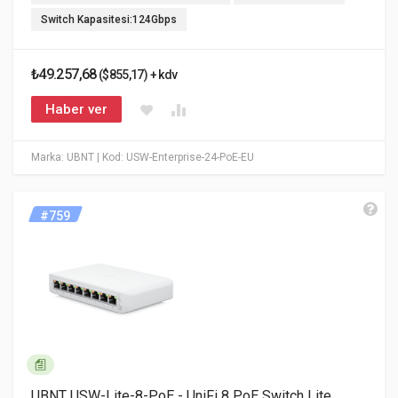
Switch Kapasitesi:124Gbps
₺49.257,68
($855,17) + kdv
Haber ver
Marka: UBNT
| Kod: USW-Enterprise-24-PoE-EU
#759
UBNT USW-Lite-8-PoE - UniFi 8 PoE Switch Lite