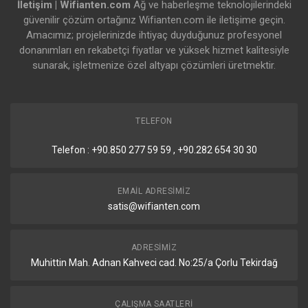
İletişim | Wifianten.com
Ağ ve haberleşme teknolojilerindeki
güvenilir çözüm ortağınız Wifianten.com ile iletişime geçin.
Amacımız; projelerinizde ihtiyaç duyduğunuz profesyonel
donanımları en rekabetçi fiyatlar ve yüksek hizmet kalitesiyle
sunarak, işletmenize özel altyapı çözümleri üretmektir.
TELEFON
Telefon : +90.850 277 59 59 , +90.282 654 30 30
EMAIL ADRESIMIZ
satis@wifianten.com
ADRESIMIZ
Muhittin Mah. Adnan Kahveci cad. No:25/a Çorlu Tekirdağ
ÇALIŞMA SAATLERI