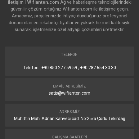
İletişim | Wifianten.com
Ağ ve haberleşme teknolojilerindeki
güvenilir çözüm ortağınız Wifianten.com ile iletişime geçin.
Amacımız; projelerinizde ihtiyaç duyduğunuz profesyonel
donanımları en rekabetçi fiyatlar ve yüksek hizmet kalitesiyle
sunarak, işletmenize özel altyapı çözümleri üretmektir.
TELEFON
Telefon : +90.850 277 59 59 , +90.282 654 30 30
EMAIL ADRESIMIZ
satis@wifianten.com
ADRESIMIZ
Muhittin Mah. Adnan Kahveci cad. No:25/a Çorlu Tekirdağ
ÇALIŞMA SAATLERI