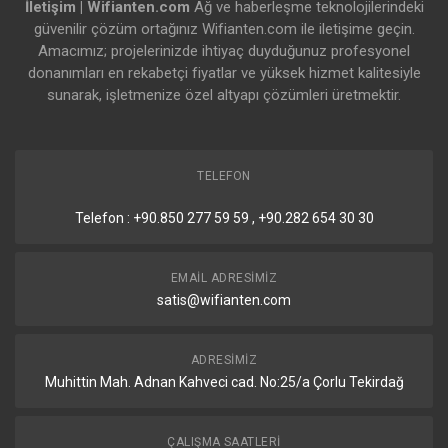
İletişim | Wifianten.com
Ağ ve haberleşme teknolojilerindeki
güvenilir çözüm ortağınız Wifianten.com ile iletişime geçin.
Amacımız; projelerinizde ihtiyaç duyduğunuz profesyonel
donanımları en rekabetçi fiyatlar ve yüksek hizmet kalitesiyle
sunarak, işletmenize özel altyapı çözümleri üretmektir.
TELEFON
Telefon : +90.850 277 59 59 , +90.282 654 30 30
EMAIL ADRESIMIZ
satis@wifianten.com
ADRESIMIZ
Muhittin Mah. Adnan Kahveci cad. No:25/a Çorlu Tekirdağ
ÇALIŞMA SAATLERI