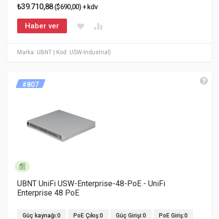
₺39.710,88
($690,00) + kdv
Haber ver
Marka: UBNT
| Kod: USW-Industrial)
#807
UBNT UniFi USW-Enterprise-48-PoE - UniFi
Enterprise 48 PoE
Güç kaynağı:0
PoE Çıkış:0
Güç Girişi:0
PoE Giriş:0