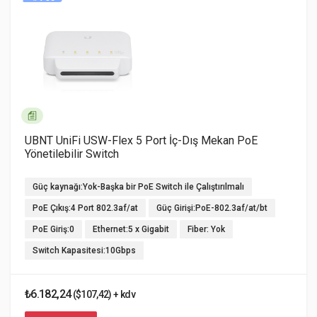
UBNT UniFi USW-Flex 5 Port İç-Dış Mekan PoE
Yönetilebilir Switch
Güç kaynağı:Yok-Başka bir PoE Switch ile Çalıştırılmalı
PoE Çıkış:4 Port 802.3af/at
Güç Girişi:PoE-802.3af/at/bt
PoE Giriş:0
Ethernet:5 x Gigabit
Fiber: Yok
Switch Kapasitesi:10Gbps
₺6.182,24
($107,42) + kdv