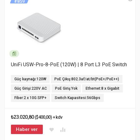
#859
UniFi USW-Pro-8-PoE (120W) | 8 Port L3 PoE Switch
Güç kaynağı:120W
PoE Çıkış:802.3af/at/bt(PoE+/PoE++)
Güç Girişi:220V AC
PoE Giriş:Yok
Ethernet:8 x Gigabit
Fiber:2 x 10G SFP+
Switch Kapasitesi:56Gbps
₺23.020,80
($400,00) + kdv
Haber ver