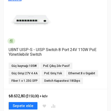
UBNT UISP-S - UISP Switch 8 Port 24V 110W PoE
Yönetilebilir Switch
Güç kaynağı:105W
PoE Çıkış:24v Pasif
Güç Girişi:27V 4.4A
PoE Giriş:Yok
Ethernet:8 x Gigabit
Fiber:1 x 1.25G SFP
Switch Kapasitesi:18Gbps
₺8.632,80
($150,00) + kdv
Sepete ekle