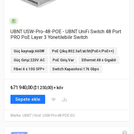
UBNT USW-Pro-48-POE - UBNT UniFi Switch 48 Port
PRO PoE Layer 3 Yönetilebilir Switch
Güç kaynağı:660W
PoE Çıkış:802.3af/at/bt(PoE+/PoE++)
Güç Girişi:220V AC
PoE Giriş:Var
Ethernet:48 x Gigabit
Fiber:4 x 10G SFP+
Switch Kapasitesi:176 Gbps
₺71.940,00
($1.250,00) + kdv
Sepete ekle
Marka: UBNT
| Kod: USW-Pro-48-POE-EU