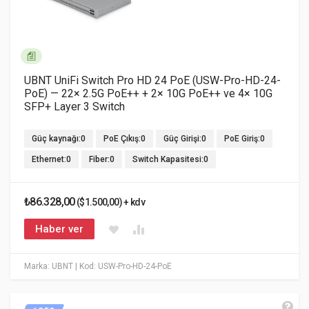
UBNT UniFi Switch Pro HD 24 PoE (USW-Pro-HD-24-
PoE) — 22× 2.5G PoE++ + 2× 10G PoE++ ve 4× 10G
SFP+ Layer 3 Switch
Güç kaynağı:0
PoE Çıkış:0
Güç Girişi:0
PoE Giriş:0
Ethernet:0
Fiber:0
Switch Kapasitesi:0
₺86.328,00
($1.500,00) + kdv
Haber ver
Marka: UBNT
| Kod: USW-Pro-HD-24-PoE