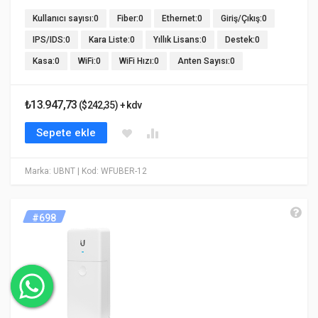
Kullanıcı sayısı:0
Fiber:0
Ethernet:0
Giriş/Çıkış:0
IPS/IDS:0
Kara Liste:0
Yıllık Lisans:0
Destek:0
Kasa:0
WiFi:0
WiFi Hızı:0
Anten Sayısı:0
₺13.947,73
($242,35) + kdv
Sepete ekle
Marka: UBNT
| Kod: WFUBER-12
#698