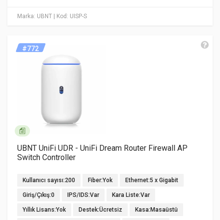
Marka: UBNT
| Kod: UISP-S
#772
UBNT UniFi UDR - UniFi Dream Router Firewall AP
Switch Controller
Kullanıcı sayısı:200
Fiber:Yok
Ethernet:5 x Gigabit
Giriş/Çıkış:0
IPS/IDS:Var
Kara Liste:Var
Yıllık Lisans:Yok
Destek:Ücretsiz
Kasa:Masaüstü