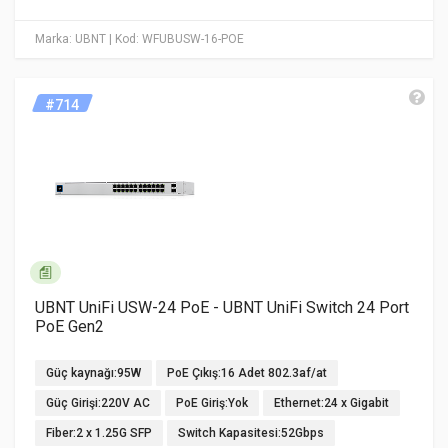
Marka: UBNT
| Kod: WFUBUSW-16-POE
#714
UBNT UniFi USW-24 PoE - UBNT UniFi Switch 24 Port
PoE Gen2
Güç kaynağı:95W
PoE Çıkış:16 Adet 802.3af/at
Güç Girişi:220V AC
PoE Giriş:Yok
Ethernet:24 x Gigabit
Fiber:2 x 1.25G SFP
Switch Kapasitesi:52Gbps