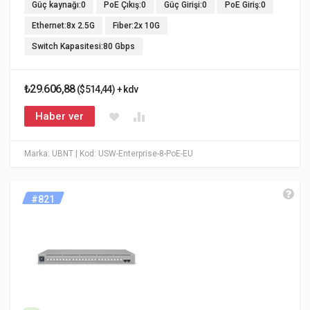
Güç kaynağı:0
PoE Çıkış:0
Güç Girişi:0
PoE Giriş:0
Ethernet:8x 2.5G
Fiber:2x 10G
Switch Kapasitesi:80 Gbps
₺29.606,88
($514,44) + kdv
Haber ver
Marka: UBNT
| Kod: USW-Enterprise-8-PoE-EU
#821