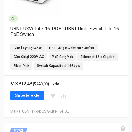
UBNT USW-Lite-16-POE - UBNT UniFi Switch Lite 16
PoE Switch
Güç kaynağı:45W
PoE Çıkış:8 Adet 802.3af/at
Güç Girişi:220V AC
PoE Giriş:Yok
Ethernet:16 x Gigabit
Fiber: Yok
Switch Kapasitesi:16Gbps
₺13.812,48
($240,00) + kdv
Sepete ekle
Marka: UBNT
| Kod: USW-Lite-16-POE
#753