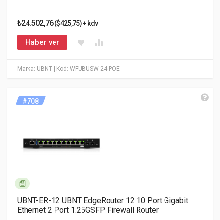
₺24.502,76
($425,75) + kdv
Haber ver
Marka: UBNT
| Kod: WFUBUSW-24-POE
#708
UBNT-ER-12 UBNT EdgeRouter 12 10 Port Gigabit
Ethernet 2 Port 1.25GSFP Firewall Router