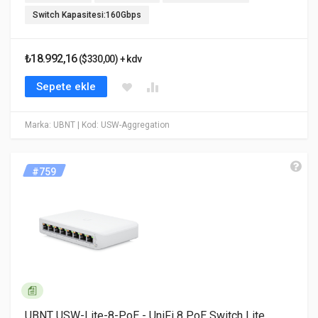
Switch Kapasitesi:160Gbps
₺18.992,16
($330,00) + kdv
Sepete ekle
Marka: UBNT
| Kod: USW-Aggregation
#759
UBNT USW-Lite-8-PoE - UniFi 8 PoE Switch Lite