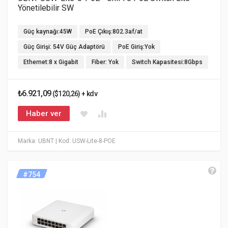
Yönetilebilir SW
Güç kaynağı:45W
PoE Çıkış:802.3af/at
Güç Girişi: 54V Güç Adaptörü
PoE Giriş:Yok
Ethernet:8 x Gigabit
Fiber: Yok
Switch Kapasitesi:8Gbps
₺6.921,09
($120,26) + kdv
Haber ver
Marka: UBNT
| Kod: USW-Lite-8-POE
#754