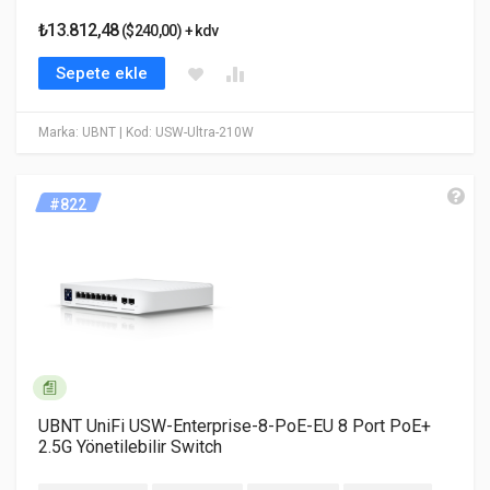
₺13.812,48
($240,00) + kdv
Sepete ekle
Marka: UBNT
| Kod: USW-Ultra-210W
#822
UBNT UniFi USW-Enterprise-8-PoE-EU 8 Port PoE+
2.5G Yönetilebilir Switch