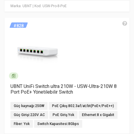
Marka: UBNT
| Kod: USW-Pro-8-PoE
#828
UBNT UniFi Switch ultra 210W - USW-Ultra-210W 8
Port PoE+ Yönetilebilir Switch
Güç kaynağı:250W
PoE Çıkış:802.3af/at/bt(PoE+/PoE++)
Güç Girişi:220V AC
PoE Giriş:Yok
Ethernet:8 x Gigabit
Fiber: Yok
Switch Kapasitesi:8Gbps