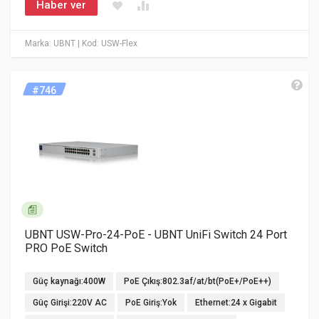
Haber ver
Marka: UBNT
| Kod: USW-Flex
#746
UBNT USW-Pro-24-PoE - UBNT UniFi Switch 24 Port
PRO PoE Switch
Güç kaynağı:400W
PoE Çıkış:802.3af/at/bt(PoE+/PoE++)
Güç Girişi:220V AC
PoE Giriş:Yok
Ethernet:24 x Gigabit