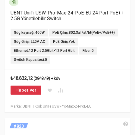
UBNT UniFi USW-Pro-Max-24-PoE-EU 24 Port PoE++
2.5G Yönetilebilir Switch
Güç kaynağı:400W
PoE Çıkış:802.3af/at/bt(PoE+/PoE++)
Güç Girişi:220V AC
PoE Giriş:Yok
Ethernet:12 Port 2.5Gbit-12 Port Gbit
Fiber:0
Switch Kapasitesi:0
₺48.832,12
($848,49) + kdv
Haber ver
Marka: UBNT
| Kod: UniFi USW-Pro-Max-24-PoE-EU
#820