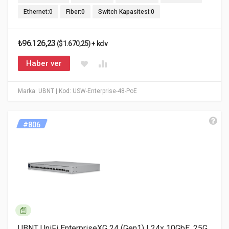
Ethernet:0
Fiber:0
Switch Kapasitesi:0
₺96.126,23
($1.670,25) + kdv
Haber ver
Marka: UBNT
| Kod: USW-Enterprise-48-PoE
#806
UBNT UniFi EnterpriseXG 24 (Gen1) | 24x 10GbE, 25G