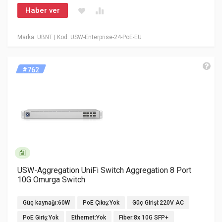
Haber ver
Marka: UBNT
| Kod: USW-Enterprise-24-PoE-EU
#762
USW-Aggregation UniFi Switch Aggregation 8 Port
10G Omurga Switch
Güç kaynağı:60W
PoE Çıkış:Yok
Güç Girişi:220V AC
PoE Giriş:Yok
Ethernet:Yok
Fiber:8x 10G SFP+