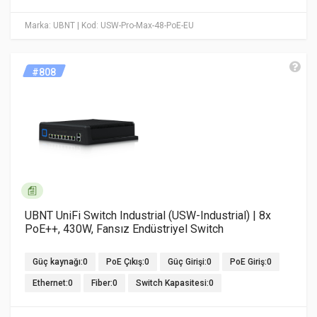
Marka: UBNT
| Kod: USW-Pro-Max-48-PoE-EU
#808
UBNT UniFi Switch Industrial (USW-Industrial) | 8x
PoE++, 430W, Fansız Endüstriyel Switch
Güç kaynağı:0
PoE Çıkış:0
Güç Girişi:0
PoE Giriş:0
Ethernet:0
Fiber:0
Switch Kapasitesi:0