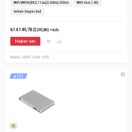
WiFi:WiFi6(802.11ax)2.4GHz/5GHz
WiFi Hızı:1.8G
Anten Sayısı:4x4
₺14.149,78
($245,86) + kdv
Haber ver
Marka: UBNT
| Kod: UDR
#771