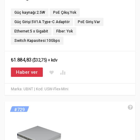
Güç kaynağı:2.5W
PoE Çıkış:Yok
Güç Girişi:5V1A Type-C Adaptör
PoE Giriş:Var
Ethernet:5 x Gigabit
Fiber: Yok
Switch Kapasitesi:10Gbps
₺1.884,83
($32,75) + kdv
Haber ver
Marka: UBNT
| Kod: USW-Flex-Mini
#729