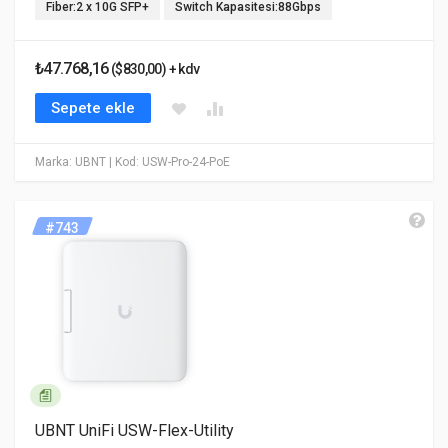
Fiber:2 x 10G SFP+
Switch Kapasitesi:88Gbps
₺47.768,16
($830,00) + kdv
Sepete ekle
Marka: UBNT
| Kod: USW-Pro-24-PoE
#743
UBNT UniFi USW-Flex-Utility