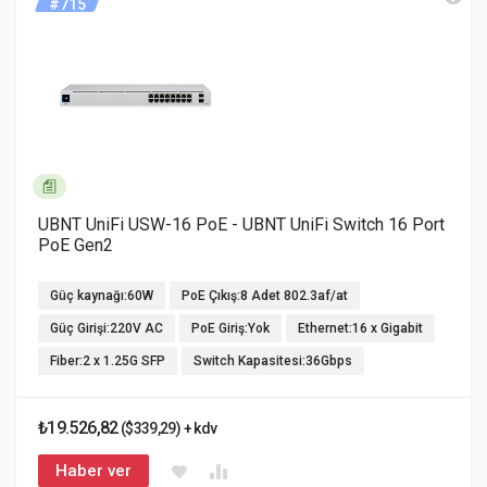
#715
UBNT UniFi USW-16 PoE - UBNT UniFi Switch 16 Port
PoE Gen2
Güç kaynağı:60W
PoE Çıkış:8 Adet 802.3af/at
Güç Girişi:220V AC
PoE Giriş:Yok
Ethernet:16 x Gigabit
Fiber:2 x 1.25G SFP
Switch Kapasitesi:36Gbps
₺19.526,82
($339,29) + kdv
Haber ver