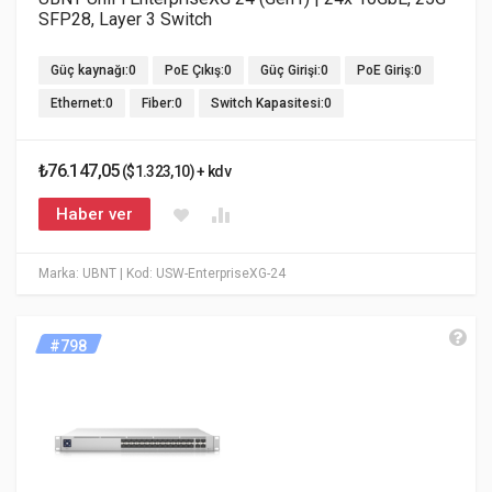
SFP28, Layer 3 Switch
Güç kaynağı:0
PoE Çıkış:0
Güç Girişi:0
PoE Giriş:0
Ethernet:0
Fiber:0
Switch Kapasitesi:0
₺76.147,05
($1.323,10) + kdv
Haber ver
Marka: UBNT
| Kod: USW-EnterpriseXG-24
#798