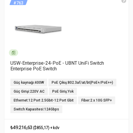
#763
USW-Enterprise-24-PoE - UBNT UniFi Switch
Enterprise PoE Switch
Güç kaynağı:400W
PoE Çıkış:802.3af/at/bt(PoE+/PoE++)
Güç Girişi:220V AC
PoE Giriş:Yok
Ethernet:12 Port 2.5Gbit-12 Port Gbit
Fiber:2 x 10G SFP+
Switch Kapasitesi:124Gbps
₺49.216,63
($855,17) + kdv