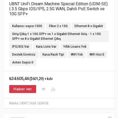
UBNT UniFi Dream Machine Special Edition (UDM-SE)
| 3.5 Gbps IDS/IPS, 2.5G WAN, Dahili PoE Switch ve
10G SFP+
Kullanıcı sayısı:1000
Fiber:2 x 10G
Ethernet:8 x Gigabit
Giriş/Çıkış:1 x 10G SFP+ ve 1 x Gigabit Ethernet Giriş - 1 x 10G
SFP+ ve 8 x Gigabit Ethernet Çıkış
IPS/IDS:Var
Kara Liste:Var
Yıllık Lisans:Yok
Destek:Ücretsiz
Kasa:Rack Tipi
WiFi:Yok
WiFi Hızı:0
Anten Sayısı:0
₺34.605,44
($601,29) + kdv
Haber ver
Marka: UBNT
| Kod: UDM-SE