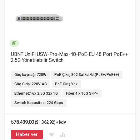
UBNT UniFi USW-Pro-Max-48-PoE-EU 48 Port PoE++
2.5G Yönetilebilir Switch
Güç kaynağı:720W
PoE Çıkış:802.3af/at/bt(PoE+/PoE++)
Güç Girişi:220V AC
PoE Giriş:Yok
Ethernet:16x 2.5G 32x 1G
Fiber:4 x 10G SFP+
Switch Kapasitesi:224 Gbps
₺78.439,00
($1.362,92) + kdv
Haber ver