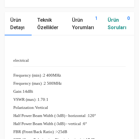
1
0
Ürün
Teknik
Ürün
Ürün
Detayı
Özellikler
Yorumları
Soruları
electrical
Frequency (min)
:2 400MHz
Frequency (max) :
2 500MHz
Gain:
14dBi
VSWR (max)
:1.70:1
Polarization:
Vertical
Half Power Beam Width (-3dB) - horizontal
:120°
Half Power Beam Width (-3dB) - vertical :
6°
FBR (Front/Back Ratio) :
>25dB