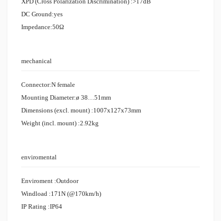
XPD (Cross Polarization Discrimination)
:>17dB
DC Ground:
yes
Impedance
:50Ω
mechanical
Connector:
N female
Mounting Diameter
:ø 38…51mm
Dimensions (excl. mount)
:1007x127x73mm
Weight (incl. mount) :
2.92kg
enviromental
Enviroment :
Outdoor
Windload :
171N (@170km/h)
IP Rating
:IP64