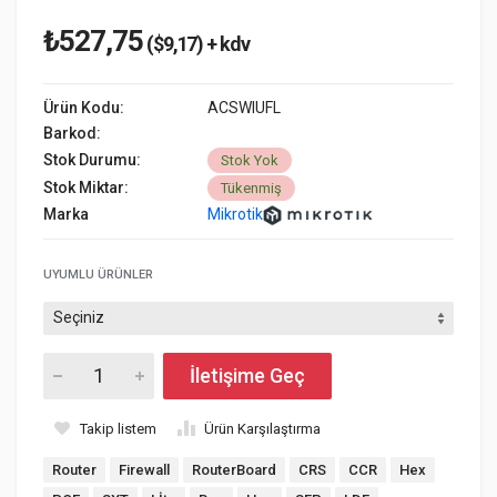
₺527,75
($9,17) + kdv
Ürün Kodu:
ACSWIUFL
Barkod:
Stok Durumu:
Stok Yok
Stok Miktar:
Tükenmiş
Marka
Mikrotik
UYUMLU ÜRÜNLER
İletişime Geç
Takip listem
Ürün Karşılaştırma
Router
Firewall
RouterBoard
CRS
CCR
Hex