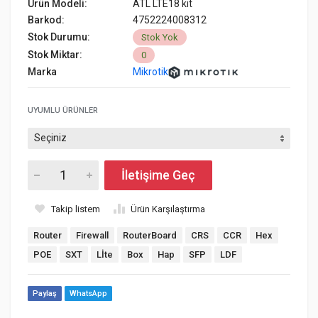
Ürün Modeli:
ATL LTE18 kit
Barkod:
4752224008312
Stok Durumu:
Stok Yok
Stok Miktar:
0
Marka
Mikrotik
UYUMLU ÜRÜNLER
İletişime Geç
Takip listem
Ürün Karşılaştırma
Router
Firewall
RouterBoard
CRS
CCR
Hex
POE
SXT
Lİte
Box
Hap
SFP
LDF
Paylaş
WhatsApp