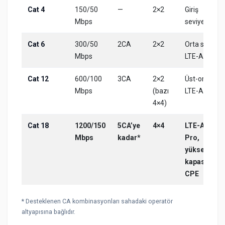
Cat 4
150/50
—
2×2
Giriş
Mbps
seviye LTE
Cat 6
300/50
2CA
2×2
Orta sınıf
Mbps
LTE-A
Cat 12
600/100
3CA
2×2
Üst-orta
Mbps
(bazı
LTE-A
4×4)
Cat 18
1200/150
5CA’ye
4×4
LTE-A
Mbps
kadar*
Pro,
yüksek
kapasiteli
CPE
* Desteklenen CA kombinasyonları sahadaki operatör
altyapısına bağlıdır.