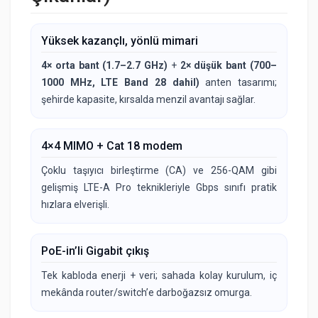
Yüksek kazançlı, yönlü mimari
4× orta bant (1.7–2.7 GHz)
+
2× düşük bant (700–
1000 MHz, LTE Band 28 dahil)
anten tasarımı;
şehirde kapasite, kırsalda menzil avantajı sağlar.
4×4 MIMO + Cat 18 modem
Çoklu taşıyıcı birleştirme (CA) ve 256-QAM gibi
gelişmiş LTE-A Pro teknikleriyle Gbps sınıfı pratik
hızlara elverişli.
PoE-in’li Gigabit çıkış
Tek kabloda enerji + veri; sahada kolay kurulum, iç
mekânda router/switch’e darboğazsız omurga.