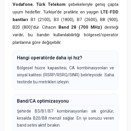
Vodafone
,
Türk Telekom
şebekeleriyle geniş çapta
uyum hedefler. Türkiye’de pratikte en yaygın
LTE-FDD
bantları
B1 (2100), B3 (1800), B7 (2600), B8 (900),
B20 (800)’dür. Cihazın
Band 28 (700 MHz)
desteği
vardır; bu bandın kullanılabilirliği bölgesel/operatör
planlarına göre değişebilir.
Hangi operatörde daha iyi hız?
Bölgesel hücre kapasitesi, CA kombinasyonları ve
sinyal kalitesi (RSRP/RSRQ/SINR) belirleyicidir. Saha
testinde bu metrikleri izleyin.
Band/CA optimizasyonu
Şehirde B3/B1/B7 kombinasyonları sık görülür;
kırsalda B20/B8 menzil sağlar. En iyi sonucu veren
band setini aktif bırakın.