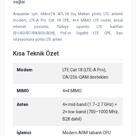
sağlar.
Arayanlar için: MikroTik ATL18 Dış Mekan yönlü LTE antenli
modem, LTE-A Pro Cat 18 CPE, 4×4 MIMO LTE router, kırsal
internet çözümü, Türkiye uyumlu LTE bantları
(B1/B3/B7/B8/B20/B28), PoE-in Gigabit LTE CPE, baz
istasyonuna yönlü LTE anten.
Kısa Teknik Özet
Modem
LTE Cat 18 (LTE-A Pro),
CA/256-QAM destekleri
MIMO
4×4 MIMO
Anten
4× mid-band (1.7–2.7 GHz) +
2× low-band (700–1000 MHz,
B28 dahil)
İşlemci
Modern ARM tabanlı CPU