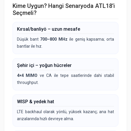
Kime Uygun? Hangi Senaryoda ATL18’i
Seçmeli?
Kırsal/banliyö – uzun mesafe
Düşük bant
700–800 MHz
ile geniş kapsama; orta
bantlar ile hız.
Şehir içi – yoğun hücreler
4×4 MIMO
ve CA ile tepe saatlerinde dahi stabil
throughput.
WISP & yedek hat
LTE backhaul olarak yönlü, yüksek kazanç; ana hat
arızalarında hızlı devreye alma.