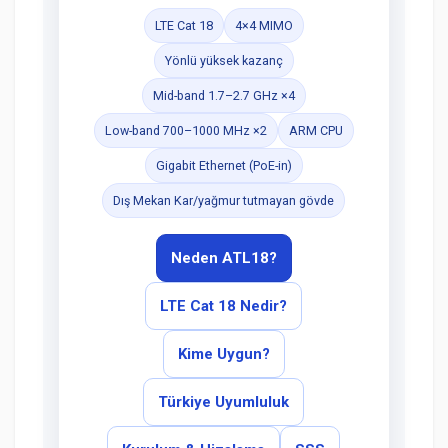
LTE Cat 18
4×4 MIMO
Yönlü yüksek kazanç
Mid-band 1.7–2.7 GHz ×4
Low-band 700–1000 MHz ×2
ARM CPU
Gigabit Ethernet (PoE-in)
Dış Mekan Kar/yağmur tutmayan gövde
Neden ATL18?
LTE Cat 18 Nedir?
Kime Uygun?
Türkiye Uyumluluk