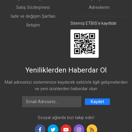
Satış Sözleşmesi
Adreslerim
24 V 0.8 A Güç Adaptörü
Gigabit PoE Enjektör
İade ve değişim Şartları
2 Adet Boru Kelepçesi
Sitemiz ETBİS'e kayıtlıdır.
İletişim
Yeniliklerden Haberdar Ol
Mail adresinizi sistemimize kayderek sektörle ilgili gelişmelerden
ve yeni ürünlerden haberdar olun
Email Address
Kaydet
Sosyal ağlarda bizi takip edin!