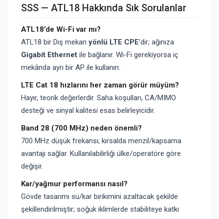
SSS — ATL18 Hakkında Sık Sorulanlar
ATL18’de Wi-Fi var mı?
ATL18 bir Dış mekan
yönlü LTE CPE
’dir; ağınıza
Gigabit Ethernet
ile bağlanır. Wi-Fi gerekiyorsa iç
mekânda ayrı bir AP ile kullanın.
LTE Cat 18 hızlarını her zaman görür müyüm?
Hayır, teorik değerlerdir. Saha koşulları, CA/MIMO
desteği ve sinyal kalitesi esas belirleyicidir.
Band 28 (700 MHz) neden önemli?
700 MHz düşük frekansı; kırsalda menzil/kapsama
avantajı sağlar. Kullanılabilirliği ülke/operatöre göre
değişir.
Kar/yağmur performansı nasıl?
Gövde tasarımı su/kar birikimini azaltacak şekilde
şekillendirilmiştir; soğuk iklimlerde stabiliteye katkı