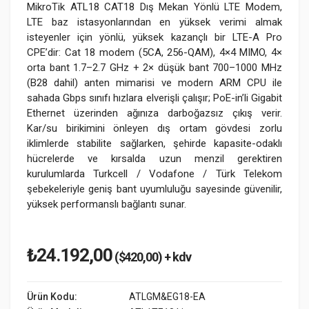
MikroTik ATL18 CAT18 Dış Mekan Yönlü LTE Modem,
LTE baz istasyonlarından en yüksek verimi almak
isteyenler için yönlü, yüksek kazançlı bir LTE-A Pro
CPE’dir: Cat 18 modem (5CA, 256-QAM), 4×4 MIMO, 4×
orta bant 1.7–2.7 GHz + 2× düşük bant 700–1000 MHz
(B28 dahil) anten mimarisi ve modern ARM CPU ile
sahada Gbps sınıfı hızlara elverişli çalışır; PoE-in’li Gigabit
Ethernet üzerinden ağınıza darboğazsız çıkış verir.
Kar/su birikimini önleyen dış ortam gövdesi zorlu
iklimlerde stabilite sağlarken, şehirde kapasite-odaklı
hücrelerde ve kırsalda uzun menzil gerektiren
kurulumlarda Turkcell / Vodafone / Türk Telekom
şebekeleriyle geniş bant uyumluluğu sayesinde güvenilir,
yüksek performanslı bağlantı sunar.
₺24.192,00
($420,00) + kdv
Ürün Kodu:
ATLGM&EG18-EA