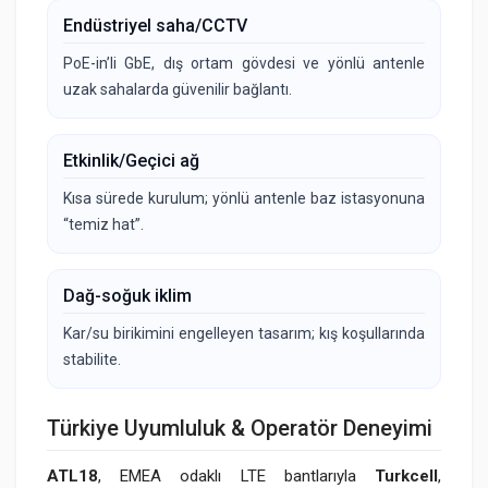
Endüstriyel saha/CCTV
PoE-in’li GbE, dış ortam gövdesi ve yönlü antenle
uzak sahalarda güvenilir bağlantı.
Etkinlik/Geçici ağ
Kısa sürede kurulum; yönlü antenle baz istasyonuna
“temiz hat”.
Dağ-soğuk iklim
Kar/su birikimini engelleyen tasarım; kış koşullarında
stabilite.
Türkiye Uyumluluk & Operatör Deneyimi
ATL18
, EMEA odaklı LTE bantlarıyla
Turkcell
,