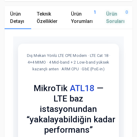
1
0
Ürün
Teknik
Ürün
Ürün
Detayı
Özellikler
Yorumları
Soruları
Dış Mekan Yönlü LTE CPE Modem · LTE Cat 18 ·
4×4 MIMO · 4 Mid-band + 2 Low-band yüksek
kazançlı anten · ARM CPU · GbE (PoE-in)
MikroTik
ATL18
—
LTE baz
istasyonundan
“yakalayabildiğin kadar
performans”