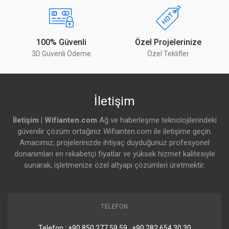
3G
1 (2100 MHz), 3 (1800 MHz), 5 (850 MHz), 8
Yorumu Gönder
Bantları
(900 MHz)
100% Güvenli
Özel Projelerinize
LTE
Cat 18 (1.2 Gbps DL / 150 Mbps UL)
3D Güvenli Ödeme
Özel Teklifler
Kategori
MIMO DL
4 × 4
İletişim
MIMO UL
1 × 1
İletişim | Wifianten.com
Ağ ve haberleşme teknolojilerindeki
LTE FDD
1 (2100), 3 (1800), 5 (850), 7 (2600), 8 (900), 20
güvenilir çözüm ortağınız Wifianten.com ile iletişime geçin.
Bantları
(800), 28 (700 MHz)
Amacımız; projelerinizde ihtiyaç duyduğunuz profesyonel
donanımları en rekabetçi fiyatlar ve yüksek hizmet kalitesiyle
LTE TDD
38 (2600), 40 (2300), 41 (2500 MHz)
sunarak, işletmenize özel altyapı çözümleri üretmektir.
Bantları
Ethernet
TELEFON
10/100/1000 Mbps Port Sayısı
1
Telefon : +90.850 277 59 59 , +90.282 654 30 30