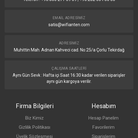
Çevresel Bağlantılar
EMAIL ADRESIMIZ
satis@wifianten.com
SIM Kart Yuvası
1 Modem (Micro SIM)
M.2 Yuva Sayısı
1
ADRESIMIZ
Muhittin Mah. Adnan Kahveci cad. No:25/a Çorlu Tekirdağ
Diğer Özellikler
ÇALIŞMA SAATLERI
Mod Butonu
Var
Aynı Gün Sevk : Hafta içi Saat 16:30 kadar verilen siparişler
aynı gün kargoya verilir.
Sertifikalar ve Koruma
Sertifikalar
CE, EAC, RoHS
Firma Bilgileri
Hesabım
IP Koruma Sınıfı
IP54
Biz Kimiz
Hesap Panelim
Gizlilik Politikası
Favorilerim
Üyelik Sözleşmesi
Siparişlerim