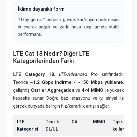
İklime dayanıklı form
“Uzay gemisi” benzeri gövde; kar/suyun birikmesini
önleyerek soğuk ve zorlu hava koşullarında stabil
performans.
LTE Cat 18 Nedir? Diğer LTE
Kategorilerinden Farkı
LTE Category 18
,
LTE-Advanced Pro
sınıfındadır.
Teoride
~1.2 Gbps indirme
/
~150 Mbps yükleme
,
gelişmiş
Carrier Aggregation
ve
4×4 MIMO
ile yüksek
kapasite sunar. Doğru baz istasyonu ve iyi sinyal ile
gerçek dünyada belirgin hız/kararlılık artışı sağlar.
LTE
Teorik
CA
MIMO
Tipik
Kategorisi
DL/UL
kullanım