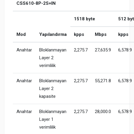
CSS610-8P-2S+IN
1518 byte
512 by
Mod
Yapılandırma
kpps
Mbps
kpps
Anahtar
Bloklanmayan
2,275.7
27,635.9
6,578.9
Layer 2
verimlilik
Anahtar
Bloklanmayan
2,275.7
55,271.8
6,578.9
Layer 2
kapasite
Anahtar
Bloklanmayan
2,275.7
28,000.0
6,578.9
Layer 1
verimlilik