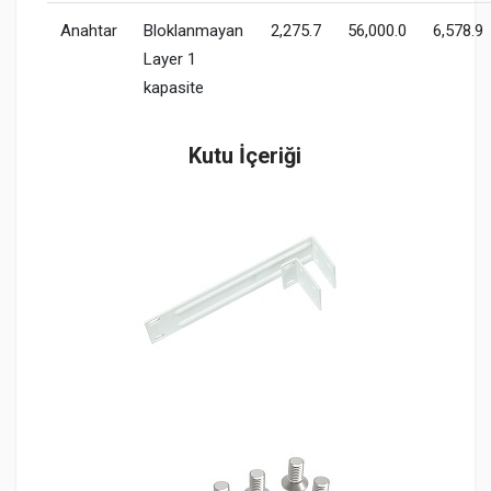
Anahtar
Bloklanmayan
2,275.7
56,000.0
6,578.9
Layer 1
kapasite
Kutu İçeriği