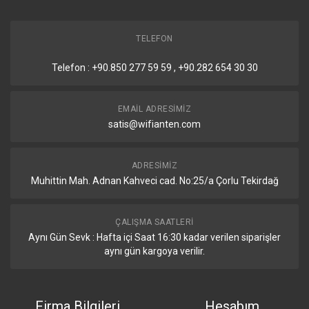
Diğer
TELEFON
Details
Telefon : +90.850 277 59 59 , +90.282 654 30 30
CPU Sıcaklık İzleme
Evet
Voltage İzleme
Evet
EMAIL ADRESIMIZ
satis@wifianten.com
Sertifikasyonlar
ADRESIMIZ
Detaylar
Muhittin Mah. Adnan Kahveci cad. No:25/a Çorlu Tekirdağ
Sertifikasyon
CE, EAC, ROHS
ÇALIŞMA SAATLERI
IP
20
Aynı Gün Sevk : Hafta içi Saat 16:30 kadar verilen siparişler
aynı gün kargoya verilir.
Kutu İçeriği
Firma Bilgileri
Hesabım