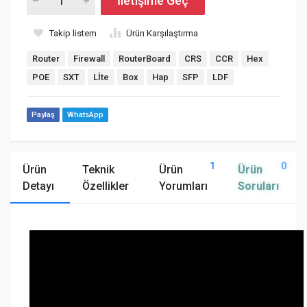
İletişime Geç
Takip listem
Ürün Karşılaştırma
Router
Firewall
RouterBoard
CRS
CCR
Hex
POE
SXT
Lİte
Box
Hap
SFP
LDF
Paylaş
WhatsApp
1
0
Ürün
Teknik
Ürün
Ürün
Detayı
Özellikler
Yorumları
Soruları