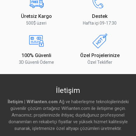
Port başına maksimum çıkış (input 30-57
625 mA
Üretsiz Kargo
Destek
V)
500$ üzeri
Hafta içi 09-17:30
Toplam güç çıkışı
140W
Ethernet
100% Güvenli
Özel Projelerinize
Detaylar
3D Güvenli Ödeme
Özel Teklifler
10/100/1000 Ethernet portu
8 Adet
PoE Çıkış detekli Ethernet portu
8 Adet
İletişim
Fiber
İletişim | Wifianten.com
Ağ ve haberleşme teknolojilerindeki
güvenilir çözüm ortağınız Wifianten.com ile iletişime geçin.
Amacımız; projelerinizde ihtiyaç duyduğunuz profesyonel
Detaylar
donanımları en rekabetçi fiyatlar ve yüksek hizmet kalitesiyle
sunarak, işletmenize özel altyapı çözümleri üretmektir.
SFP+ portu
2 Adet