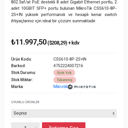
802.3af/at PoE destekli 8 adet Gigabit Ethernet portlu, 2
adet 10GBIT SFP+ portu bulunan MikroTik CSS610-8P-
2S+IN yüksek performanslı ve hesaplı kenar switch
ihtiyaçlarınız için ideal bir çözüm sunmaktadır.
₺11.997,50
($208,29) + kdv
Ürün Kodu:
CSS610-8P-2S+IN
Barkod:
4752224007216
Stok Durumu:
Stok Yok
Stok Miktar:
Tükenmiş
Marka
Mikrotik
UYUMLU ÜRÜNLER