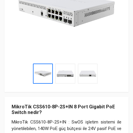
MikroTik CSS610-8P-2S+IN 8 Port Gigabit PoE
Switch nedir?
MikroTik CSS610-8P-2S+IN : SwOS işletim sistemi ile
yönetilebilen, 140W PoE güç bütçesi ile 24V pasif PoE ve