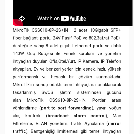
MikroTik CSS610-8P-2S+IN : 2 adet 10Gigabit SFP+
fiber bağlantı portu, 24V Pasif PoE ve 802.3af/at PoE+
desteğine sahip 8 adet gigabit ethernet portu ve dahili
140W Güç Bütçesi ile Esnek kurulum ve yönetim
ihtiyaçları duyulan Ofis,Otel,Yurt, IP Kamera, IP Telefon
altyapıları, Ev ve benzeri yerler için esnek, hızlı, yüksek
performanslı ve hesaplı bir çözüm sunmaktadır.
MikroTİk'in sonuç odaklı, temel ihtiyaçlara odaklanarak
tasarlanmış SwOS işletim sisteminden gücünü
alan MikroTik CSS610-8P-2S+IN, Portlar arası
yönlendirme (
port-to-port forwarding
), yayın yoğun
akış kontrolü (
broadcast storm control
), Mac
Filtreleme, VLAN yönetimi, Trafik Aynalama (
mirror
traffic
), Bantgenişliği limitlemesi gibi temel ihtiyaçları