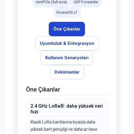
miniPCIe (full-size)
UDP Forwarder
RouterOS v7
Öne Çıkanlar
Uyumluluk & Entegrasyon
Kullanım Senaryoları
Dokümanlar
Öne Çıkanlar
2.4 GHz LoRa®: daha yüksek veri
hızı
Klasik LoRa bantlarına kıyasla
daha
yüksek bant genişliği
ve
daha az hava