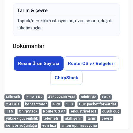
Tarım & çevre
Toprak/nem/iklim istasyonları; uzun ömürlü, düşük
tüketim uçlar.
Dokümanlar
Resmî Ürün Sayfası
RouterOS v7 Belgeleri
ChirpStack
Mikrotik
R11e-LR2
4752224007933
miniPCIe
LoRa
2.4 GHz
konsantratör
4 RX
1 TX
UDP packet forwarder
Henüz cevaplanmış soru bulunmuyor. İlk soruyu siz
TTN
ChirpStack
RouterOS v7
endüstriyel IoT
düşük güç
sorabilirsiniz.
Teknik Özellikler
admin
yüksek güvenilirlik
telemetri
akıllı şehir
tarım
çevre
9-8-2026
sensör yoğunluğu
veri hızı
anten optimizasyonu
Ürün kodu
R11e-LR2