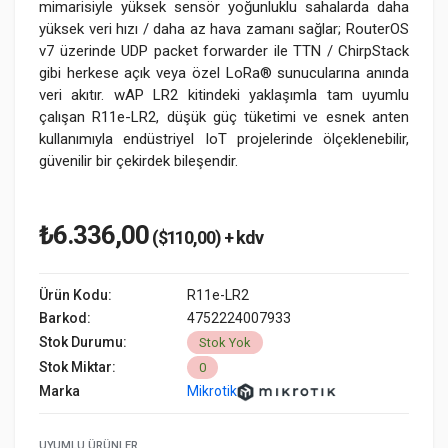
mimarisiyle yüksek sensör yoğunluklu sahalarda daha
yüksek veri hızı / daha az hava zamanı sağlar; RouterOS
v7 üzerinde UDP packet forwarder ile TTN / ChirpStack
gibi herkese açık veya özel LoRa® sunucularına anında
veri akıtır. wAP LR2 kitindeki yaklaşımla tam uyumlu
çalışan R11e-LR2, düşük güç tüketimi ve esnek anten
kullanımıyla endüstriyel IoT projelerinde ölçeklenebilir,
güvenilir bir çekirdek bileşendir.
₺6.336,00
($110,00) + kdv
Ürün Kodu:
R11e-LR2
Barkod:
4752224007933
Stok Durumu:
Stok Yok
Stok Miktar:
0
Marka
Mikrotik
UYUMLU ÜRÜNLER