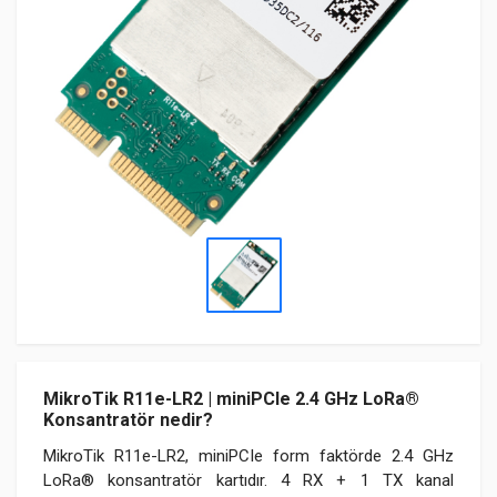
MikroTik R11e-LR2 | miniPCIe 2.4 GHz LoRa®
Konsantratör nedir?
MikroTik R11e-LR2, miniPCIe form faktörde 2.4 GHz
LoRa® konsantratör kartıdır. 4 RX + 1 TX kanal