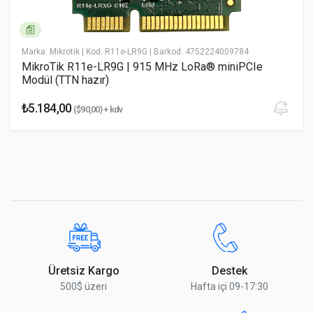
* Ad Soyad
Marka: Mikrotik
| Kod: R11e-LR9G
| Barkod: 4752224009784
MikroTik R11e-LR9G | 915 MHz LoRa® miniPCIe
Modül (TTN hazır)
* Email Adresiniz
₺5.184,00
($90,00) + kdv
* Yorumunuz
Yorumu Gönder
Üretsiz Kargo
Destek
500$ üzeri
Hafta içi 09-17:30