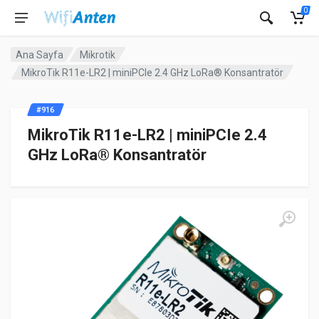
0
Ana Sayfa
Mikrotik
MikroTik R11e-LR2 | miniPCIe 2.4 GHz LoRa® Konsantratör
#916
MikroTik R11e-LR2 | miniPCIe 2.4
GHz LoRa® Konsantratör