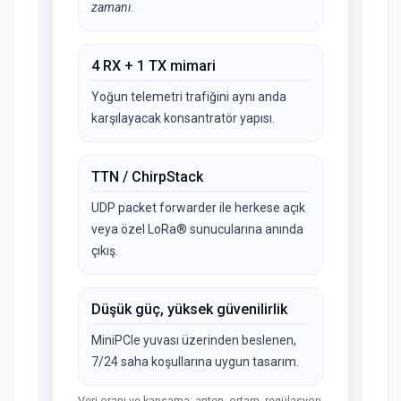
zamanı
.
4 RX + 1 TX mimari
Yoğun telemetri trafiğini aynı anda
karşılayacak konsantratör yapısı.
TTN / ChirpStack
UDP packet forwarder ile herkese açık
veya özel LoRa® sunucularına anında
çıkış.
Düşük güç, yüksek güvenilirlik
MiniPCIe yuvası üzerinden beslenen,
7/24 saha koşullarına uygun tasarım.
Veri oranı ve kapsama; anten, ortam, regülasyon