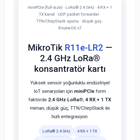
miniPCIe (full-size) · LoRa® 2.4 GHz · 4 RX + 1
TX kanal · UDP packet forwarder ·
TTN/ChirpStack uyumu · düşük güç ·
RouterOS v7
MikroTik
R11e-LR2
—
2.4 GHz LoRa®
konsantratör kartı
Yüksek sensör yoğunluklu endüstriyel
IoT senaryoları için
miniPCIe
form
faktörde
2.4 GHz LoRa®
;
4 RX + 1 TX
mimari, düşük güç, TTN/ChirpStack ile
hızlı entegrasyon.
LoRa® 2.4 GHz
4 RX + 1 TX