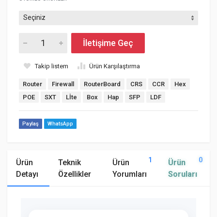
İletişime Geç
Takip listem
Ürün Karşılaştırma
Router
Firewall
RouterBoard
CRS
CCR
Hex
POE
SXT
Lİte
Box
Hap
SFP
LDF
Paylaş
WhatsApp
1
0
Ürün
Teknik
Ürün
Ürün
Detayı
Özellikler
Yorumları
Soruları