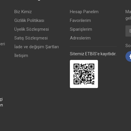
Biz Kimiz
Hesap Panelim
Mai
ge
Gizlilik Politikası
Favorilerim
Em
Üyelik Sözleşmesi
Siparişlerim
Satış Sözleşmesi
Adreslerim
eri
Sos
İade ve değişim Şartları
Sitemiz ETBİS'e kayıtlıdır.
İletişim
çi
en