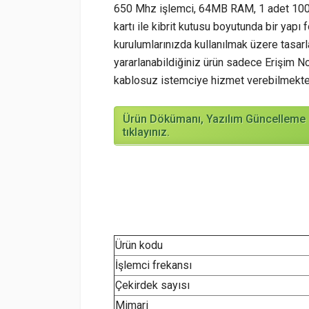
650 Mhz işlemci, 64MB RAM, 1 adet 10
kartı ile kibrit kutusu boyutunda bir yap
kurulumlarınızda kullanılmak üzere tasar
yararlanabildiğiniz ürün sadece Erişim No
kablosuz istemciye hizmet verebilmekte
Ürün Dökümanı, Yazılım Güncelleme b
tıklayınız.
Ürün kodu
İşlemci frekansı
Çekirdek sayısı
Mimari