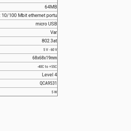
64MB
 10/100 Mbit ethernet portu
micro USB
Var
802.3at
5 V - 60 V
68x68x19mm
-40C to +55C
Level 4
QCA9531
5 W