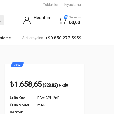
Yoldakiler
Kıyaslama
Hesabım
Sepetim
0
₺0,00
+90.850 277 5959
 Ödeme
Sizi arayalım:
#602
₺1.658,65
($28,82) + kdv
Ürün Kodu:
RBmAPL-2nD
Ürün Modeli:
mAP
Barkod: