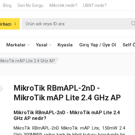
Blog
Seri No Sorgu
Mikrotik nedir?
UBNT nedir?
irbazı
Markalar
Yasal
Kıyasla
Giriş Yap / Üye Ol
Self
ikroTik mAP Lite 2.4 GHz AP
MikroTik RBmAPL-2nD -
MikroTik mAP Lite 2.4 GHz AP
MikroTik RBmAPL-2nD - MikroTik mAP Lite 2.4
GHz AP nedir?
MikroTik RBmAPL-2nD MikroTik mAP Lite, 150mW 2.4
GHz 300MBPS radyo kartı ile kibrit kutusu boyutunda bir