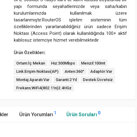
yapı formunda seyahatlerinizde veya saha/kabin
kurulumlarınızda kullanılmak üzere
tasarlanmıştır.RouterOS işletim sisteminin tüm
özelliklerinden yararlanabildiğiniz ürün sadece Erişim
Noktası (Access Point) olarak kullanıldığında 100+ aktif
kablosuz istemciye hizmet verebilmektedir.
Ürün Özellikleri:
Ortam:İç Mekan
Hız:300Mbps
Menzil:100mt
Link:Erişim Noktası(AP)
Anten:360°
Adaptör:Var
Montaj Aparatı:Var
Garanti:2 Yıl
Destek:Ücretsiz
Frekans:WiFi4(802.11n)2.4HGz
1
0
kler
Ürün Yorumları
Ürün Soruları