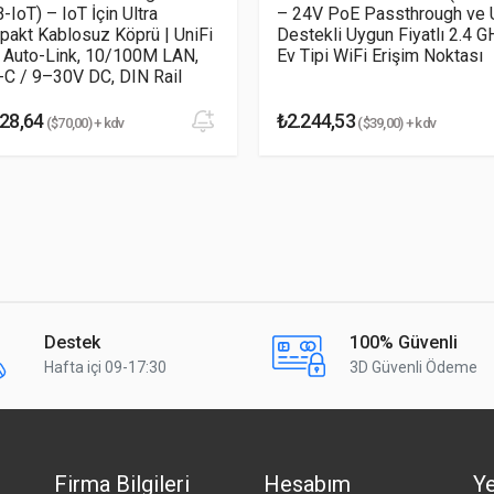
-IoT) – IoT İçin Ultra
– 24V PoE Passthrough ve 
akt Kablosuz Köprü | UniFi
Destekli Uygun Fiyatlı 2.4 G
 Auto-Link, 10/100M LAN,
Ev Tipi WiFi Erişim Noktası
C / 9–30V DC, DIN Rail
28,64
₺2.244,53
($70,00) + kdv
($39,00) + kdv
Destek
100% Güvenli
Hafta içi 09-17:30
3D Güvenli Ödeme
Firma Bilgileri
Hesabım
Ye