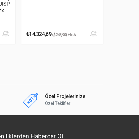
UISP
Hz
₺14.324,69
₺10.932,0
($248,90) + kdv
Özel Projelerinize
Özel Teklifler
niliklerden Haberdar Ol