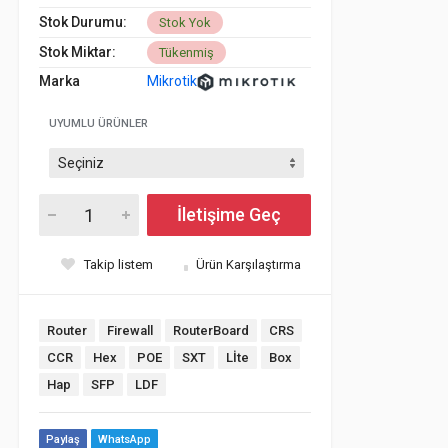
Stok Durumu:
Stok Yok
Stok Miktar:
Tükenmiş
Marka
Mikrotik
UYUMLU ÜRÜNLER
İletişime Geç
Takip listem
Ürün Karşılaştırma
Router
Firewall
RouterBoard
CRS
CCR
Hex
POE
SXT
Lİte
Box
Hap
SFP
LDF
Paylaş
WhatsApp