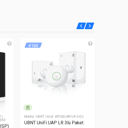
#160
#156
P
|
Marka: UBNT
| Kod: WFUBUAP-LR-3-EU
Marka: UBNT
|
350
UBNT UniFi UAP LR 3lü Paket
UBNT UniFi
ISP)