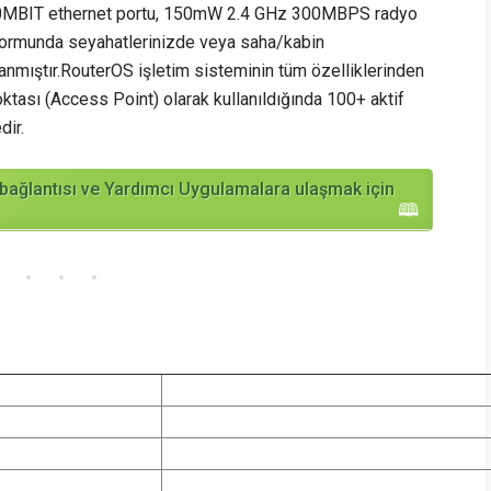
0MBIT ethernet portu, 150mW 2.4 GHz 300MBPS radyo
ı formunda seyahatlerinizde veya saha/kabin
lanmıştır.RouterOS işletim sisteminin tüm özelliklerinden
ktası (Access Point) olarak kullanıldığında 100+ aktif
dir.
ağlantısı ve Yardımcı Uygulamalara ulaşmak için