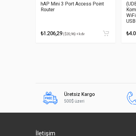
hAP Mini 3 Port Access Point
(UDB
Router
Komp
WiFi
USB-
₺1.206,29
₺4.0
($20,96) + kdv
Yorumu Gönder
Üretsiz Kargo
500$ üzeri
İletişim