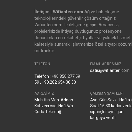
İletişim | Wifianten.com
Ağ ve haberleşme
teknolojilerindeki güvenilir çözüm ortağınız
Wifianten.com ile iletişime geçin. Amacımız;
projelerinizde ihtiyaç duyduğunuz profesyonel
donanımları en rekabetçi fiyatlar ve yüksek hizmet
kalitesiyle sunarak, işletmenize özel altyapı çözüml
üretmektir.
TELEFON
EMAIL ADRESIMIZ
satis@wifianten.com
Telefon : +90.850 277 59
59 , +90.282 654 30 30
ADRESIMIZ
ÇALIŞMA SAATLERI
Muhittin Mah. Adnan
Aynı Gün Sevk : Hafta i
Kahveci cad. No:25/a
Saat 16:30 kadar veril
Çorlu Tekirdağ
siparişler aynı gün
kargoya verilir.