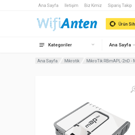
Ana Sayfa
İletişim
Biz Kimiz
Sipariş Takip
Ürün Sih
Kategoriler
Ana Sayfa
Ana Sayfa
Mikrotik
MikroTik RBmAPL-2nD - M