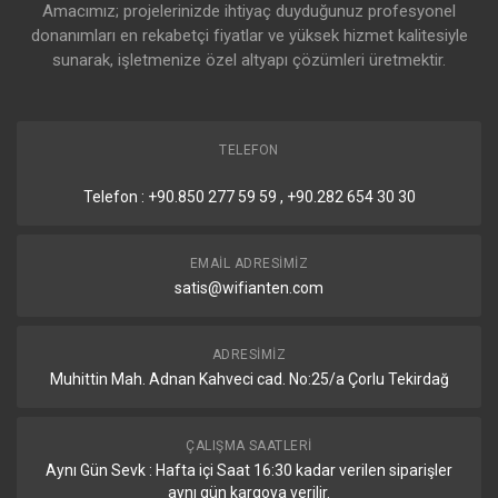
Amacımız; projelerinizde ihtiyaç duyduğunuz profesyonel
donanımları en rekabetçi fiyatlar ve yüksek hizmet kalitesiyle
sunarak, işletmenize özel altyapı çözümleri üretmektir.
TELEFON
Telefon : +90.850 277 59 59 , +90.282 654 30 30
EMAIL ADRESIMIZ
satis@wifianten.com
ADRESIMIZ
Muhittin Mah. Adnan Kahveci cad. No:25/a Çorlu Tekirdağ
ÇALIŞMA SAATLERI
Aynı Gün Sevk : Hafta içi Saat 16:30 kadar verilen siparişler
aynı gün kargoya verilir.