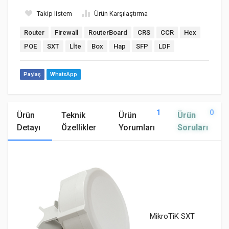
Takip listem
Ürün Karşılaştırma
Router
Firewall
RouterBoard
CRS
CCR
Hex
POE
SXT
Lİte
Box
Hap
SFP
LDF
Paylaş
WhatsApp
1
0
Ürün
Teknik
Ürün
Ürün
Detayı
Özellikler
Yorumları
Soruları
MikroTiK SXT