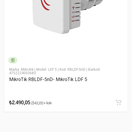
* Ad Soyad
* Email Adresiniz
* Yorumunuz
Marka: Mikrotik
| Model: LDF 5
| Kod: RBLDF-5nD
| Barkod:
4752224003683
MikroTik RBLDF-5nD- MikroTik LDF 5
₺2.490,05
($43,23) + kdv
Yorumu Gönder