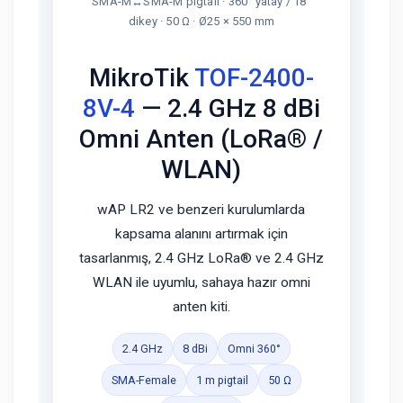
SMA-M↔SMA-M pigtail · 360° yatay / 18°
dikey · 50 Ω · Ø25 × 550 mm
MikroTik
TOF-2400-
8V-4
— 2.4 GHz 8 dBi
Omni Anten (LoRa® /
WLAN)
wAP LR2 ve benzeri kurulumlarda
kapsama alanını artırmak için
tasarlanmış, 2.4 GHz LoRa® ve 2.4 GHz
WLAN ile uyumlu, sahaya hazır omni
anten kiti.
2.4 GHz
8 dBi
Omni 360°
SMA-Female
1 m pigtail
50 Ω