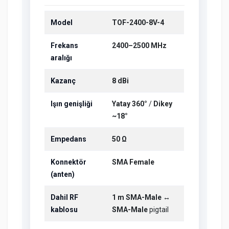
Model
TOF-2400-8V-4
Frekans
2400–2500 MHz
aralığı
Kazanç
8 dBi
Işın genişliği
Yatay 360°
/
Dikey
~18°
Empedans
50 Ω
Konnektör
SMA Female
(anten)
Dahil RF
1 m
SMA-Male ↔
kablosu
SMA-Male
pigtail