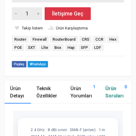
İletişime Geç
Takip listem
Ürün Karşılaştırma
Router
Firewall
RouterBoard
CRS
CCR
Hex
POE
SXT
Lİte
Box
Hap
SFP
LDF
Paylaş
WhatsApp
1
0
Ürün
Teknik
Ürün
Ürün
Detayı
Özellikler
Yorumları
Soruları
2.4 GHz · 8 dBi omni · SMA-F (anten) · 1 m