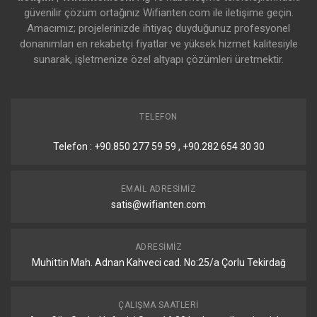
güvenilir çözüm ortağınız Wifianten.com ile iletişime geçin.
Amacımız; projelerinizde ihtiyaç duyduğunuz profesyonel
donanımları en rekabetçi fiyatlar ve yüksek hizmet kalitesiyle
sunarak, işletmenize özel altyapı çözümleri üretmektir.
TELEFON
Telefon : +90.850 277 59 59 , +90.282 654 30 30
EMAIL ADRESIMIZ
satis@wifianten.com
ADRESIMIZ
Muhittin Mah. Adnan Kahveci cad. No:25/a Çorlu Tekirdağ
ÇALIŞMA SAATLERI