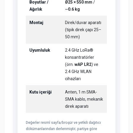
Boyutlar /
Ø25 × 550 mm
/
Ağırlık
~
0.6 kg
Montaj
Direk/duvar aparatı
(tipik direk çapı 25–
50 mm)
Uyumluluk
2.4 GHz LoRa®
konsantratörler
(örn.
wAP LR2
) ve
2.4 GHz WLAN
cihazları
Kutu içeriği
Anten, 1 m SMA-
SMA kablo, mekanik
direk aparatı
Değerler resmî sayfa/broşür ve yetkili dağıtıcı
dökümanlarından derlenmiştir; partiye göre