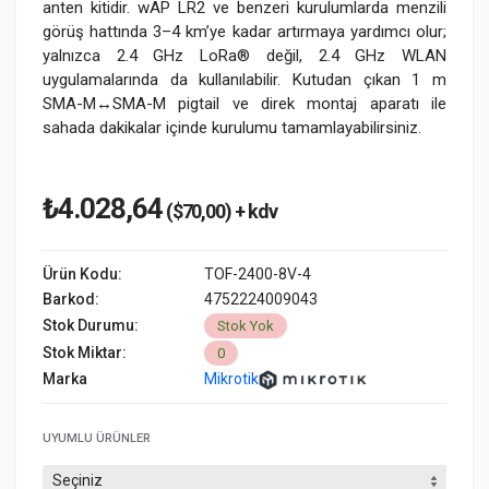
anten kitidir. wAP LR2 ve benzeri kurulumlarda menzili
görüş hattında 3–4 km’ye kadar artırmaya yardımcı olur;
yalnızca 2.4 GHz LoRa® değil, 2.4 GHz WLAN
uygulamalarında da kullanılabilir. Kutudan çıkan 1 m
SMA-M↔SMA-M pigtail ve direk montaj aparatı ile
sahada dakikalar içinde kurulumu tamamlayabilirsiniz.
₺4.028,64
($70,00) + kdv
Ürün Kodu:
TOF-2400-8V-4
Barkod:
4752224009043
Stok Durumu:
Stok Yok
Stok Miktar:
0
Marka
Mikrotik
UYUMLU ÜRÜNLER