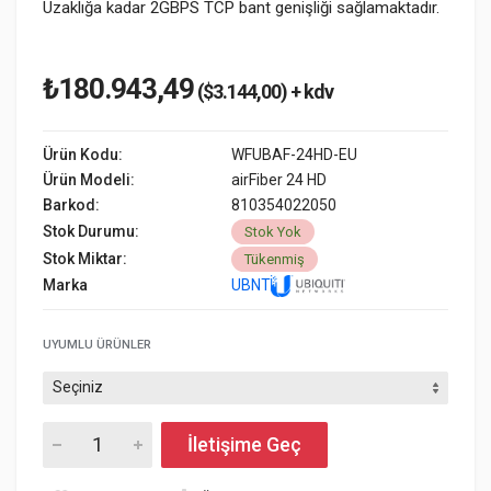
Uzaklığa kadar 2GBPS TCP bant genişliği sağlamaktadır.
₺180.943,49
($3.144,00) + kdv
Ürün Kodu:
WFUBAF-24HD-EU
Ürün Modeli:
airFiber 24 HD
Barkod:
810354022050
Stok Durumu:
Stok Yok
Stok Miktar:
Tükenmiş
Marka
UBNT
UYUMLU ÜRÜNLER
İletişime Geç