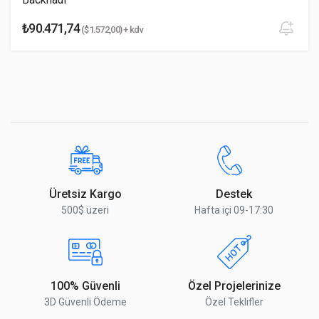
₺90.471,74
($1.572,00) + kdv
Yorumu Gönder
Üretsiz Kargo
Destek
500$ üzeri
Hafta içi 09-17:30
100% Güvenli
Özel Projelerinize
3D Güvenli Ödeme
Özel Teklifler