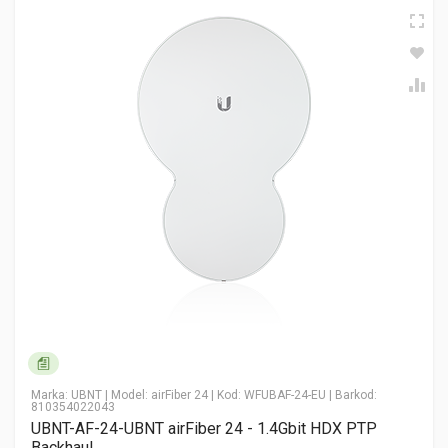
24HD-2Gbit+ HDX PTP Backhaul
Hakkında Yorum Yaz
Yorum (1-5)
* Ad Soyad
* Email Adresiniz
* Yorumunuz
Marka: UBNT
| Model: airFiber 24
| Kod: WFUBAF-24-EU
| Barkod:
810354022043
UBNT-AF-24-UBNT airFiber 24 - 1.4Gbit HDX PTP
Backhaul