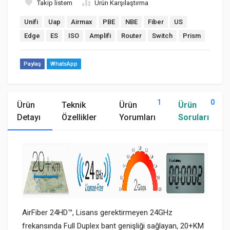
Takip listem
Ürün Karşılaştırma
Unifi
Uap
Airmax
PBE
NBE
Fiber
US
Edge
ES
ISO
Amplifi
Router
Switch
Prism
Paylaş
WhatsApp
1
0
Ürün
Teknik
Ürün
Ürün
Detayı
Özellikler
Yorumları
Soruları
AirFiber 24HD™
, Lisans gerektirmeyen 24GHz
frekansında Full Duplex bant genişliği sağlayan, 20+KM