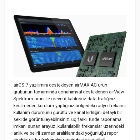
airOS 7 yazılımını destekleyen airMAX AC ürün
grubunun tamamında donanımsal desteklenen airView
Spektrum aracı ile mevcut kablosuz data trafiğiniz
kesilmeden kurulum yaptığınız bölgedeki radyo frekansı
kullanım durumunu gürültü ve kanal kirliliğini detaylı bir
şekilde görüntüleyebilrisiniz. üç farklı türde raporlama
imkanı sunan arayüz ,kullanılabilir frekanslar üzerindeki
anlık ve belirli zaman aralıklarındaki yoğunluğu rapor
edebilir ve bu frekanslar üzerindeki çıkış gücü