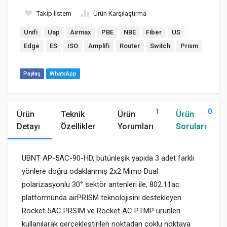
Takip listem
Ürün Karşılaştırma
Unifi
Uap
Airmax
PBE
NBE
Fiber
US
Edge
ES
ISO
Amplifi
Router
Switch
Prism
Paylaş
WhatsApp
1
0
Ürün
Teknik
Ürün
Ürün
Detayı
Özellikler
Yorumları
Soruları
UBNT AP-5AC-90-HD, bütünleşik yapıda 3 adet farklı
yönlere doğru odaklanmış 2x2 Mimo Dual
polarizasyonlu 30° sektör antenleri ile, 802.11ac
platformunda airPRISM teknolojisini destekleyen
Rocket 5AC PRSIM ve Rocket AC PTMP ürünleri
kullanılarak gerçekleştirilen noktadan çoklu noktaya