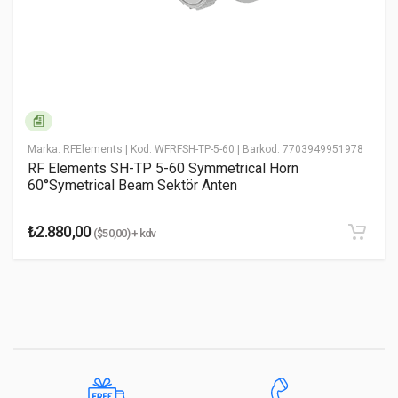
* Email Adresiniz
* Yorumunuz
Marka: RFElements
| Kod: WFRFSH-TP-5-60
| Barkod: 7703949951978
RF Elements SH-TP 5-60 Symmetrical Horn
60°Symetrical Beam Sektör Anten
₺2.880,00
($50,00) + kdv
Yorumu Gönder