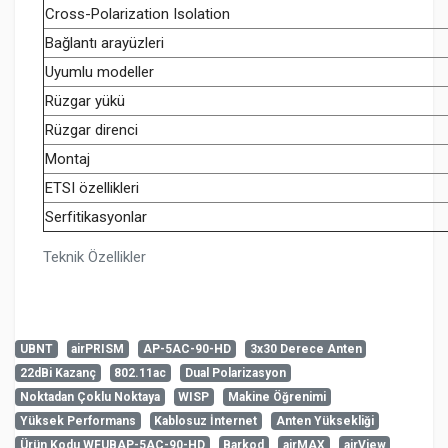
Cross-Polarization Isolation
Bağlantı arayüzleri
Uyumlu modeller
Rüzgar yükü
Rüzgar direnci
Montaj
ETSI özellikleri
Serfitikasyonlar
Teknik Özellikler
UBNT
airPRISM
AP-5AC-90-HD
3x30 Derece Anten
22dBi Kazanç
802.11ac
Dual Polarizasyon
Henüz cevaplanmış soru bulunmuyor. İlk soruyu siz
Noktadan Çoklu Noktaya
WISP
Makine Öğrenimi
sorabilirsiniz.
admin
Yüksek Performans
Kablosuz İnternet
Anten Yüksekliği
7-8-2026
Ürün Kodu WFUBAP-5AC-90-HD
Barkod
airMAX
airView