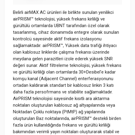
Belirli airMAX AC ürünleri ile birlikte sunulan yenilikci
airPRISM™ teknolojisi, yüksek frekans kirliliği ve
gürültülü ortamlarda UBNT tarafından özel olarak
tasarlanmış, cihaz donanımıda entegre olarak sunulan
kontrolcü sayesinde aktif frekans izolasyonu
sağlamaktadır. airPRISM™, Yüksek data trafiği ihtiyacı
olan kablosuz linklerde çalışma frekansı üzerinde
meydana gelen parazitleri izole ederek yüksek SNR
değeri sunar. Aktif filtreleme teknolojisi, yüksek frekans
ve gürültü kirliliği olan ortamlarda 30+Desibel'e kadar
komşu kanal (Adjacent Channel) enterferasyonunu
ortadan kaldırarak standart bir kablosuz linkin 3 katı
daha fazla persofrmans ve stabilite sağlamaktadır.
AirPRISM teknolojisi sayesinde kısıtlı ara aktarma
noktaları oluşturulan kablosuz ağ altyapılarında veya
Noktadan Çoklu noktaya (PtMtP) ağ yapılarında
oluşturulan Baz noktalarında, airPRISM™ destekli birden
fazla ürün kullanıldığında frekans ve gürültü kirliliği
bakımından verimli yayın noktaları oluşturarak stabil ve