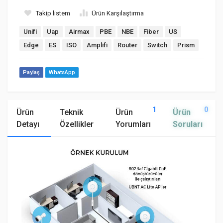
Takip listem
Ürün Karşılaştırma
Unifi
Uap
Airmax
PBE
NBE
Fiber
US
Edge
ES
ISO
Amplifi
Router
Switch
Prism
Paylaş
WhatsApp
1
0
Ürün
Teknik
Ürün
Ürün
Detayı
Özellikler
Yorumları
Soruları