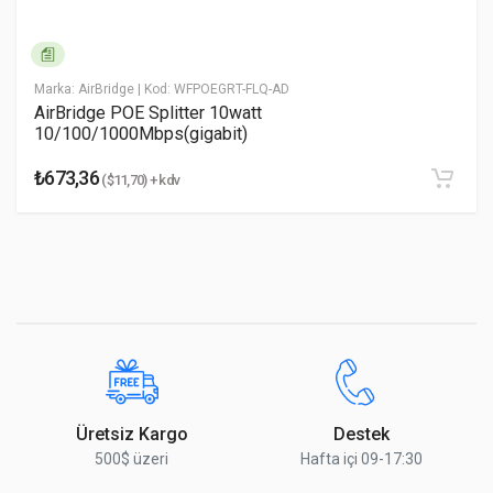
* Yorumunuz
Marka: AirBridge
| Kod: WFPOEGRT-FLQ-AD
AirBridge POE Splitter 10watt
10/100/1000Mbps(gigabit)
₺673,36
($11,70) + kdv
Yorumu Gönder
Üretsiz Kargo
Destek
500$ üzeri
Hafta içi 09-17:30