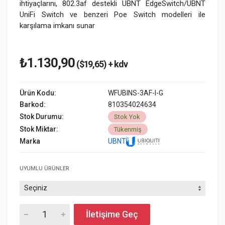
ihtiyaçlarını, 802.3af destekli UBNT EdgeSwitch/UBNT
UniFi Switch ve benzeri Poe Switch modelleri ile
karşılama imkanı sunar
₺1.130,90
($19,65) + kdv
Ürün Kodu:
WFUBINS-3AF-I-G
Barkod:
810354024634
Stok Durumu:
Stok Yok
Stok Miktar:
Tükenmiş
Marka
UBNT
UYUMLU ÜRÜNLER
İletişime Geç