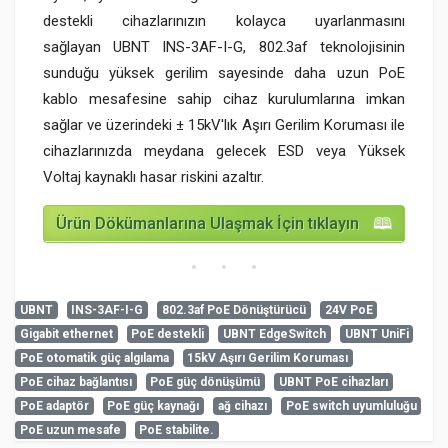
destekli cihazlarınızın kolayca uyarlanmasını
sağlayan UBNT INS-3AF-I-G, 802.3af teknolojisinin
sunduğu yüksek gerilim sayesinde daha uzun PoE
kablo mesafesine sahip cihaz kurulumlarına imkan
sağlar ve üzerindeki ± 15kV'lık Aşırı Gerilim Koruması ile
cihazlarınızda meydana gelecek ESD veya Yüksek
Voltaj kaynaklı hasar riskini azaltır.
Ürün Dökümanlarına Ulaşmak İçin tıklayın
UBNT
INS-3AF-I-G
802.3af PoE Dönüştürücü
24V PoE
Gigabit ethernet
PoE destekli
UBNT EdgeSwitch
UBNT UniFi
Henüz cevaplanmış soru bulunmuyor. İlk soruyu siz
Teknik Özellikler
PoE otomatik güç algılama
15kV Aşırı Gerilim Koruması
sorabilirsiniz.
admin
PoE cihaz bağlantısı
PoE güç dönüşümü
UBNT PoE cihazları
7-8-2026
Ölçüler
Ø 30.26 x 95.5 mm (Ø 1.19 x
PoE adaptör
PoE güç kaynağı
ağ cihazı
PoE switch uyumluluğu
3.76")
PoE uzun mesafe
PoE stabilite.
UBNT INS-3AF-I-G 802.3af - 24V