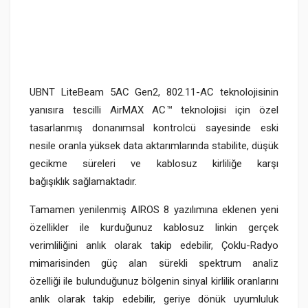
UBNT LiteBeam 5AC Gen2, 802.11-AC teknolojisinin
yanısıra tescilli AirMAX AC
™
teknolojisi için özel
tasarlanmış donanımsal kontrolcü sayesinde eski
nesile oranla yüksek data aktarımlarında stabilite, düşük
gecikme süreleri ve kablosuz kirliliğe karşı
bağışıklık sağlamaktadır.
Tamamen yenilenmiş AIROS 8 yazılımına eklenen yeni
özellikler ile kurduğunuz kablosuz linkin gerçek
verimliliğini anlık olarak takip edebilir, Çoklu-Radyo
mimarisinden güç alan sürekli spektrum analiz
özelliği ile bulunduğunuz bölgenin sinyal kirlilik oranlarını
anlık olarak takip edebilir, geriye dönük uyumluluk