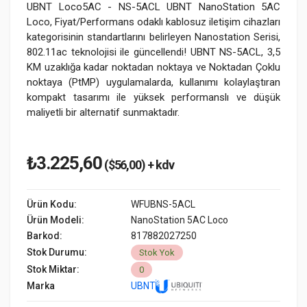
UBNT Loco5AC - NS-5ACL UBNT NanoStation 5AC
Loco, Fiyat/Performans odaklı kablosuz iletişim cihazları
kategorisinin standartlarını belirleyen Nanostation Serisi,
802.11ac teknolojisi ile güncellendi! UBNT NS-5ACL, 3,5
KM uzaklığa kadar noktadan noktaya ve Noktadan Çoklu
noktaya (PtMP) uygulamalarda, kullanımı kolaylaştıran
kompakt tasarımı ile yüksek performanslı ve düşük
maliyetli bir alternatif sunmaktadır.
₺3.225,60
($56,00) + kdv
Ürün Kodu:
WFUBNS-5ACL
Ürün Modeli:
NanoStation 5AC Loco
Barkod:
817882027250
Stok Durumu:
Stok Yok
Stok Miktar:
0
Marka
UBNT