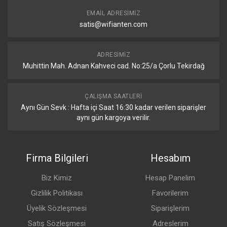
Yağmur
Testi
EMAIL ADRESIMIZ
satis@wifianten.com
ADRESIMIZ
Muhittin Mah. Adnan Kahveci cad. No:25/a Çorlu Tekirdağ
ÇALIŞMA SAATLERI
Aynı Gün Sevk : Hafta içi Saat 16:30 kadar verilen siparişler
aynı gün kargoya verilir.
Firma Bilgileri
Hesabım
Biz Kimiz
Hesap Panelim
Gizlilik Politikası
Favorilerim
Üyelik Sözleşmesi
Siparişlerim
Satış Sözleşmesi
Adreslerim