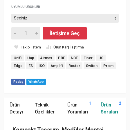
UYUMLU ÜRÜNLER
İletişime Geç
Takip listem
Ürün Karşılaştırma
Unifi
Uap
Airmax
PBE
NBE
Fiber
US
Edge
ES
ISO
Amplifi
Router
Switch
Prism
Paylaş
WhatsApp
1
2
Ürün
Teknik
Ürün
Ürün
Detayı
Özellikler
Yorumları
Soruları
Kompakt Tasarım, Modüler Montaj,