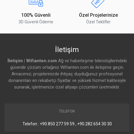
Muhafaza
Dışmekan UV dayanıklı Plastik
Montaj
Direk Montaj Aparatı ( Kutu İçeriğine Dahil)
100% Güvenli
Özel Projelerinize
aparatları
3D Güvenli Ödeme
Özel Teklifler
Çalışma
-40 to 70° C (-40 to 158° F)
sıcaklığı
İletişim
Çalışma
5 to 95% Yoğuşmasız
Nemi
İletişim | Wifianten.com
Ağ ve haberleşme teknolojilerindeki
güvenilir çözüm ortağınız Wifianten.com ile iletişime geçin.
Titreşim
IEC 68-2-6
Amacımız; projelerinizde ihtiyaç duyduğunuz profesyonel
Testi
donanımları en rekabetçi fiyatlar ve yüksek hizmet kalitesiyle
Sıcaklık
sunarak, işletmenize özel altyapı çözümleri üretmektir.
IEC 68-2-14
Şoku Testi
Ultraviyole
IEC 68-2-5 at 40° C (104° F), Equivalent: ETS
Işın Testi
300 019-1-4
TELEFON
Rüzgar
ETS
300 019-1-4
, Equivalent: MIL-STD-810 G
Telefon : +90.850 277 59 59 , +90.282 654 30 30
Tahrikli
Method 506.5