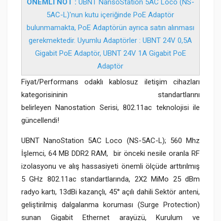
ÖNEMLİ NOT :
UBNT NansoStation 5AC Loco (NS-
5AC-L)'nun kutu içeriğinde PoE Adaptör
bulunmamakta, PoE Adaptörün ayrıca satın alınması
gerekmektedir. Uyumlu Adaptörler :
UBNT 24V 0,5A
Gigabit PoE Adaptör
,
UBNT 24V 1A Gigabit PoE
Adaptör
Fiyat/Performans odaklı kablosuz iletişim cihazları
kategorisininin standartlarını
belirleyen Nanostation Serisi, 802.11ac teknolojisi ile
güncellendi!
UBNT NanoStation 5AC Loco (NS-5AC-L); 560 Mhz
İşlemci, 64 MB DDR2 RAM, bir önceki nesile oranla RF
izolasyonu ve alış hassasiyeti önemli ölçüde arttırılmış
5 GHz 802.11ac standartlarında, 2X2 MiMo 25 dBm
radyo kartı, 13dBi kazançlı, 45° açılı dahili Sektör anteni,
geliştirilmiş dalgalanma koruması (Surge Protection)
sunan Gigabit Ethernet arayüzü, Kurulum ve