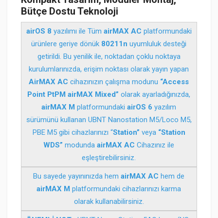
Bütçe Dostu Teknoloji
airOS 8
yazılımı ile Tüm
airMAX AC
platformundaki
ürünlere geriye dönük
80211n
uyumluluk desteği
getirildi. Bu yenilik ile, noktadan çoklu noktaya
kurulumlarınızda, erişim noktası olarak yayın yapan
AirMAX AC
cihazınızın çalışma modunu
“Access
Point PtPM airMAX Mixed”
olarak ayarladığınızda,
airMAX M
platformundaki
airOS 6
yazılım
sürümünü kullanan UBNT Nanostation M5/Loco M5,
PBE M5 gibi cihazlarınızı “
Station”
veya
“Station
WDS”
modunda
airMAX AC
Cihazınız ile
eşleştirebilirsiniz.
Bu sayede yayınınızda hem
airMAX AC
hem de
airMAX M
platformundaki cihazlarınızı karma
olarak kullanabilirsiniz.