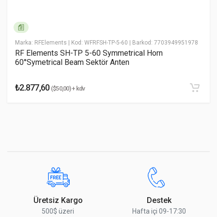
* Yorumunuz
Marka: RFElements
| Kod: WFRFSH-TP-5-60
| Barkod: 7703949951978
RF Elements SH-TP 5-60 Symmetrical Horn
60°Symetrical Beam Sektör Anten
₺2.877,60
($50,00) + kdv
Yorumu Gönder
Üretsiz Kargo
Destek
500$ üzeri
Hafta içi 09-17:30