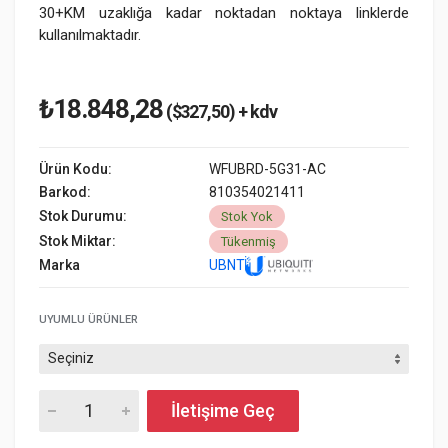
30+KM uzaklığa kadar noktadan noktaya linklerde
kullanılmaktadır.
₺18.848,28
($327,50) + kdv
Ürün Kodu:
WFUBRD-5G31-AC
Barkod:
810354021411
Stok Durumu:
Stok Yok
Stok Miktar:
Tükenmiş
Marka
UBNT
UYUMLU ÜRÜNLER
İletişime Geç