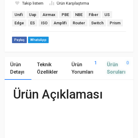
Takip listem
Ürün Karşılaştırma
Unifi
Uap
Airmax
PBE
NBE
Fiber
US
Edge
ES
ISO
Amplifi
Router
Switch
Prism
Paylaş
WhatsApp
1
0
Ürün
Teknik
Ürün
Ürün
Detayı
Özellikler
Yorumları
Soruları
Ürün Açıklaması