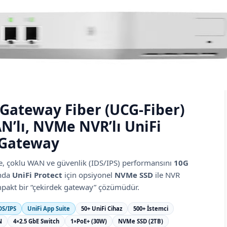
 Gateway Fiber (UCG-Fiber)
’lı, NVMe NVR’lı UniFi
Gateway
de, çoklu WAN ve güvenlik (IDS/IPS) performansını
10G
anda
UniFi Protect
için opsiyonel
NVMe SSD
ile NVR
mpakt bir “çekirdek gateway” çözümüdür.
DS/IPS
UniFi App Suite
50+ UniFi Cihaz
500+ İstemci
N
4×2.5 GbE Switch
1×PoE+ (30W)
NVMe SSD (2TB)