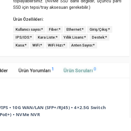
toplayabilirsiniz. (NVMe SSD dahil değildir; üçüncü parti
SSD için tepsi/tray aksesuarı gerekebilir.)
Ürün Özellikleri:
Kullanıcı sayısı:*
Fiber:*
Ethernet:*
Giriş/Çıkış:*
IPS/IDS:*
Kara Liste:*
Yıllık Lisans:*
Destek:*
Kasa:*
WiFi:*
WiFi Hızı:*
Anten Sayısı:*
1
0
kler
Ürün Yorumları
Ürün Soruları
IPS • 10G WAN/LAN (SFP+/RJ45) • 4×2.5G Switch
×PoE+) • NVMe NVR