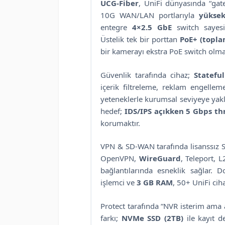
UCG-Fiber
, UniFi dünyasında “gat
10G WAN/LAN portlarıyla
yüksek
entegre
4×2.5 GbE
switch sayesi
Üstelik tek bir porttan
PoE+ (topl
bir kamerayı ekstra PoE switch ol
Güvenlik tarafında cihaz;
Stateful
içerik filtreleme, reklam engelle
yeteneklerle kurumsal seviyeye yakl
hedef;
IDS/IPS açıkken 5 Gbps t
korumaktır.
VPN & SD-WAN tarafında lisanssız S
OpenVPN,
WireGuard
, Teleport, 
bağlantılarında esneklik sağlar.
işlemci ve
3 GB RAM
, 50+ UniFi cih
Protect tarafında “NVR isterim ama 
farkı;
NVMe SSD (2TB)
ile kayıt d