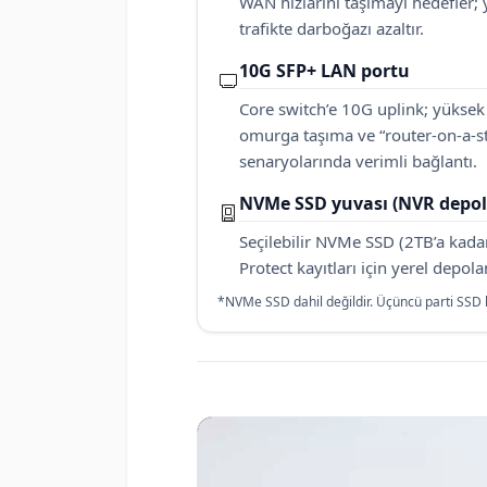
WAN hızlarını taşımayı hedefler;
trafikte darboğazı azaltır.
10G SFP+ LAN portu
Core switch’e 10G uplink; yüksek
omurga taşıma ve “router-on-a-st
senaryolarında verimli bağlantı.
NVMe SSD yuvası (NVR depo
Seçilebilir NVMe SSD (2TB’a kadar
Protect kayıtları için yerel depol
*NVMe SSD dahil değildir. Üçüncü parti SSD k