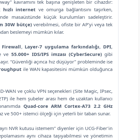
eway” kavramını tek başına genişleten bir cihazdır:
 hızlı internet
ve omurga bağlantısını taşırken,
nde masaüstünde küçük kurulumları sadeleştirir.
am 30W bütçe)
verebilmesi, ofiste bir AP’yi veya tek
madan beslemeyi mümkün kılar.
 Firewall
,
Layer-7 uygulama farkındalığı
,
DPI
,
me ve
55.000+ IDS/IPS imzası (CyberSecure)
gibi
aşır. “Güvenliği açınca hız düşüyor” probleminde ise
hroughput
ile WAN kapasitesini mümkün olduğunca
D-WAN ve çoklu VPN seçenekleri (Site Magic, IPsec,
L2TP) ile hem şubeler arası hem de uzaktan kullanıcı
 Donanımda
Quad-core ARM Cortex-A73 2.2 GHz
az ve 500+ istemci ölçeği için yeterli bir taban sunar.
ayrı NVR kutusu istemem” diyenler için UCG-Fiber’in
epolamasını aynı cihaza taşıyabilmesi ve yönetimin