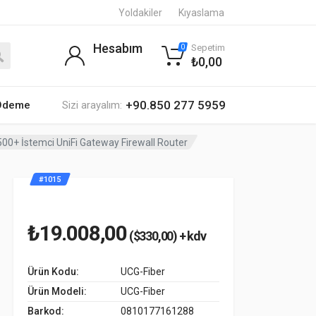
Yoldakiler
Kıyaslama
Hesabım
Sepetim
0
₺0,00
+90.850 277 5959
 Ödeme
Sizi arayalım:
0+ İstemci UniFi Gateway Firewall Router
#1015
₺19.008,00
($330,00) + kdv
Ürün Kodu:
UCG-Fiber
Ürün Modeli:
UCG-Fiber
Barkod:
0810177161288