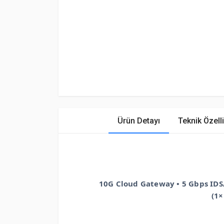
Ürün Detayı
Teknik Özelli
10G Cloud Gateway • 5 Gbps IDS/
(1