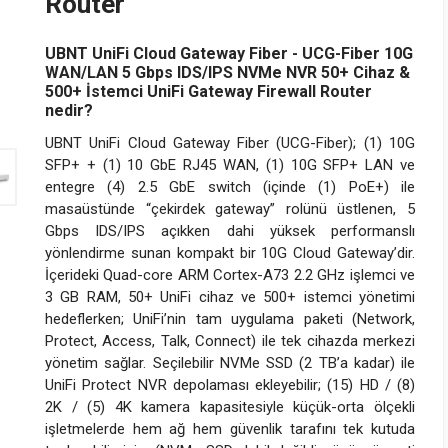
Router
UBNT UniFi Cloud Gateway Fiber - UCG-Fiber 10G
WAN/LAN 5 Gbps IDS/IPS NVMe NVR 50+ Cihaz &
500+ İstemci UniFi Gateway Firewall Router
nedir?
UBNT UniFi Cloud Gateway Fiber (UCG-Fiber); (1) 10G
SFP+ + (1) 10 GbE RJ45 WAN, (1) 10G SFP+ LAN ve
entegre (4) 2.5 GbE switch (içinde (1) PoE+) ile
masaüstünde “çekirdek gateway” rolünü üstlenen, 5
Gbps IDS/IPS açıkken dahi yüksek performanslı
yönlendirme sunan kompakt bir 10G Cloud Gateway’dir.
İçerideki Quad-core ARM Cortex-A73 2.2 GHz işlemci ve
3 GB RAM, 50+ UniFi cihaz ve 500+ istemci yönetimi
hedeflerken; UniFi’nin tam uygulama paketi (Network,
Protect, Access, Talk, Connect) ile tek cihazda merkezi
yönetim sağlar. Seçilebilir NVMe SSD (2 TB’a kadar) ile
UniFi Protect NVR depolaması ekleyebilir; (15) HD / (8)
2K / (5) 4K kamera kapasitesiyle küçük-orta ölçekli
işletmelerde hem ağ hem güvenlik tarafını tek kutuda