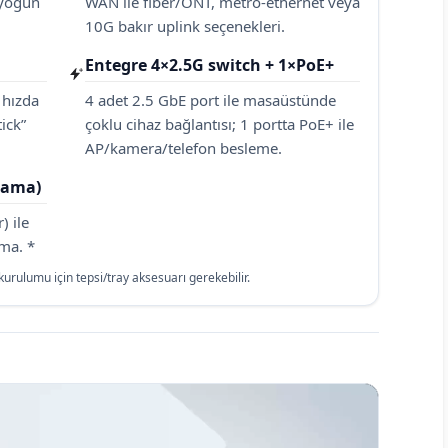
 yoğun
WAN ile fiber/ONT, metro-ethernet veya
10G bakır uplink seçenekleri.
Entegre 4×2.5G switch + 1×PoE+
 hızda
4 adet 2.5 GbE port ile masaüstünde
ick”
çoklu cihaz bağlantısı; 1 portta PoE+ ile
AP/kamera/telefon besleme.
lama)
) ile
ama. *
urulumu için tepsi/tray aksesuarı gerekebilir.