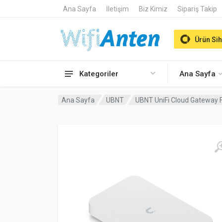
Ana Sayfa
İletişim
Biz Kimiz
Sipariş Takip
Ürün Sih
Kategoriler
Ana Sayfa
Ana Sayfa
UBNT
UBNT UniFi Cloud Gateway F