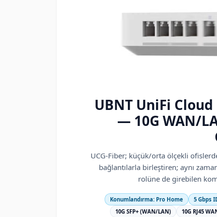
UBNT
UniFi Cloud
— 10G WAN/LAN
UCG-Fiber; küçük/orta ölçekli ofisler
bağlantılarla birleştiren; aynı zam
rolüne de girebilen ko
Konumlandırma:
Pro Home
5 Gbps I
10G SFP+ (WAN/LAN)
10G RJ45 WA