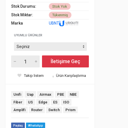
Stok Durumu:
Stok Yok
Stok Miktar:
Tükenmiş
Marka
UBNT
UYUMLU ÜRÜNLER
İletişime Geç
Takip listem
Ürün Karşılaştırma
Unifi
Uap
Airmax
PBE
NBE
Fiber
US
Edge
ES
ISO
Amplifi
Router
Switch
Prism
Paylaş
WhatsApp