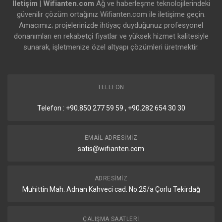
İletişim | Wifianten.com
Ağ ve haberleşme teknolojilerindeki
güvenilir çözüm ortağınız Wifianten.com ile iletişime geçin.
Amacımız; projelerinizde ihtiyaç duyduğunuz profesyonel
donanımları en rekabetçi fiyatlar ve yüksek hizmet kalitesiyle
sunarak, işletmenize özel altyapı çözümleri üretmektir.
TELEFON
Telefon : +90.850 277 59 59 , +90.282 654 30 30
EMAIL ADRESIMIZ
satis@wifianten.com
ADRESIMIZ
Muhittin Mah. Adnan Kahveci cad. No:25/a Çorlu Tekirdağ
ÇALIŞMA SAATLERI