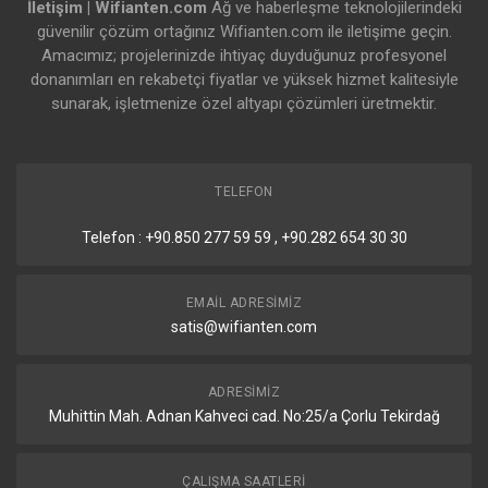
İletişim | Wifianten.com
Ağ ve haberleşme teknolojilerindeki
güvenilir çözüm ortağınız Wifianten.com ile iletişime geçin.
Amacımız; projelerinizde ihtiyaç duyduğunuz profesyonel
donanımları en rekabetçi fiyatlar ve yüksek hizmet kalitesiyle
sunarak, işletmenize özel altyapı çözümleri üretmektir.
TELEFON
Telefon : +90.850 277 59 59 , +90.282 654 30 30
EMAIL ADRESIMIZ
satis@wifianten.com
ADRESIMIZ
Muhittin Mah. Adnan Kahveci cad. No:25/a Çorlu Tekirdağ
ÇALIŞMA SAATLERI