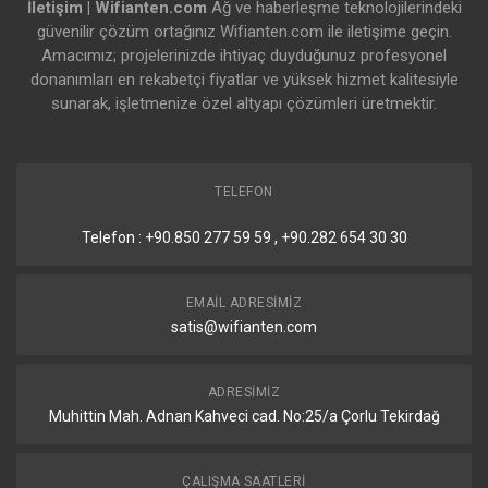
İletişim | Wifianten.com
Ağ ve haberleşme teknolojilerindeki
güvenilir çözüm ortağınız Wifianten.com ile iletişime geçin.
Amacımız; projelerinizde ihtiyaç duyduğunuz profesyonel
donanımları en rekabetçi fiyatlar ve yüksek hizmet kalitesiyle
sunarak, işletmenize özel altyapı çözümleri üretmektir.
TELEFON
Telefon : +90.850 277 59 59 , +90.282 654 30 30
EMAIL ADRESIMIZ
satis@wifianten.com
ADRESIMIZ
Muhittin Mah. Adnan Kahveci cad. No:25/a Çorlu Tekirdağ
ÇALIŞMA SAATLERI