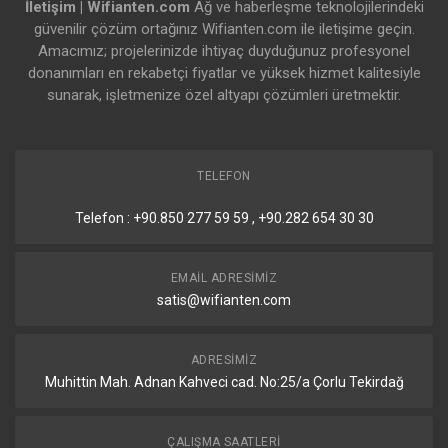
İletişim | Wifianten.com
Ağ ve haberleşme teknolojilerindeki
güvenilir çözüm ortağınız Wifianten.com ile iletişime geçin.
Amacımız; projelerinizde ihtiyaç duyduğunuz profesyonel
donanımları en rekabetçi fiyatlar ve yüksek hizmet kalitesiyle
sunarak, işletmenize özel altyapı çözümleri üretmektir.
TELEFON
Telefon : +90.850 277 59 59 , +90.282 654 30 30
EMAIL ADRESIMIZ
satis@wifianten.com
ADRESIMIZ
Muhittin Mah. Adnan Kahveci cad. No:25/a Çorlu Tekirdağ
ÇALIŞMA SAATLERI