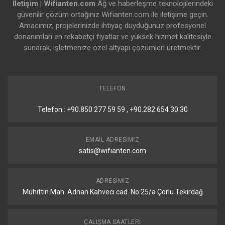
İletişim | Wifianten.com
Ağ ve haberleşme teknolojilerindeki
güvenilir çözüm ortağınız Wifianten.com ile iletişime geçin.
Amacımız; projelerinizde ihtiyaç duyduğunuz profesyonel
donanımları en rekabetçi fiyatlar ve yüksek hizmet kalitesiyle
sunarak, işletmenize özel altyapı çözümleri üretmektir.
TELEFON
Telefon : +90.850 277 59 59 , +90.282 654 30 30
EMAIL ADRESIMIZ
satis@wifianten.com
ADRESIMIZ
Muhittin Mah. Adnan Kahveci cad. No:25/a Çorlu Tekirdağ
ÇALIŞMA SAATLERI