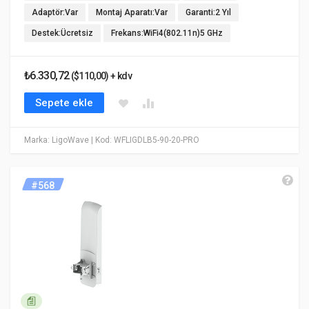
Adaptör:Var
Montaj Aparatı:Var
Garanti:2 Yıl
Destek:Ücretsiz
Frekans:WiFi4(802.11n)5 GHz
₺6.330,72
($110,00) + kdv
Sepete ekle
Marka: LigoWave
| Kod: WFLIGDLB5-90-20-PRO
#568