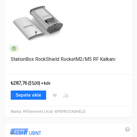
StationBox RockShield RocketM2/M5 RF Kalkani
₺287,76
($5,00) + kdv
Sepete ekle
Marka: RFElements
| Kod: WFRFROCKSHIELD
#275