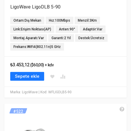
LigoWave LigoDLB 5-90
Ortam:Dış Mekan
Hız:100Mbps
Menzil:3Km
Link:Erişim Noktası(AP)
Anten:90°
Adaptör:Var
Montaj Aparatı:Var
Garanti:2 Yıl
Destek:Ücretsiz
Frekans:WiFi4(802.11n)5 GHz
₺3.453,12
($60,00) + kdv
Sepete ekle
Marka: LigoWave
| Kod: WFLIGDLB5-90
#522