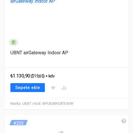
UBNT airGateway Indoor AP
₺1.130,90
($19,65) + kdv
Sepete ekle
Marka: UBNT
| Kod: WFUBAIRGATEWAY
#235