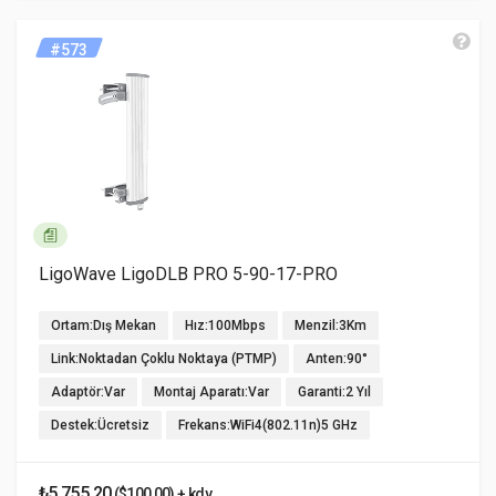
#573
LigoWave LigoDLB PRO 5-90-17-PRO
Ortam:Dış Mekan
Hız:100Mbps
Menzil:3Km
Link:Noktadan Çoklu Noktaya (PTMP)
Anten:90°
Adaptör:Var
Montaj Aparatı:Var
Garanti:2 Yıl
Destek:Ücretsiz
Frekans:WiFi4(802.11n)5 GHz
₺5.755,20
($100,00) + kdv