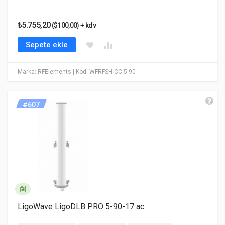
₺5.755,20
($100,00) + kdv
Sepete ekle
Marka: RFElements
| Kod: WFRFSH-CC-5-90
#607
LigoWave LigoDLB PRO 5-90-17 ac