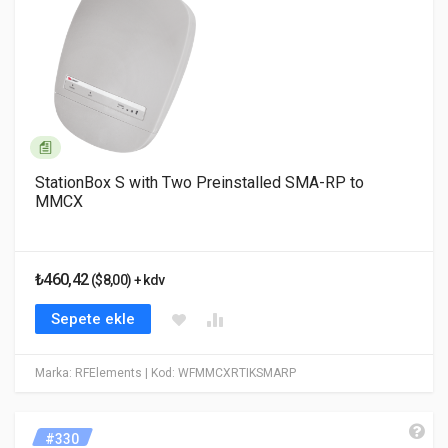
StationBox S with Two Preinstalled SMA-RP to
MMCX
₺460,42
($8,00) + kdv
Sepete ekle
Marka: RFElements
| Kod: WFMMCXRTIKSMARP
#330