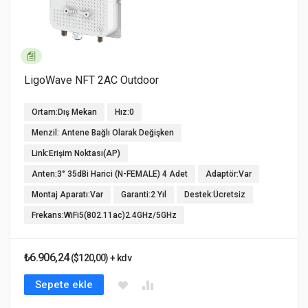
LigoWave NFT 2AC Outdoor
Ortam:Dış Mekan
Hız:0
Menzil: Antene Bağlı Olarak Değişken
Link:Erişim Noktası(AP)
Anten:3° 35dBi Harici (N-FEMALE) 4 Adet
Adaptör:Var
Montaj Aparatı:Var
Garanti:2 Yıl
Destek:Ücretsiz
Frekans:WiFi5(802.11ac)2.4GHz/5GHz
₺6.906,24
($120,00) + kdv
Sepete ekle