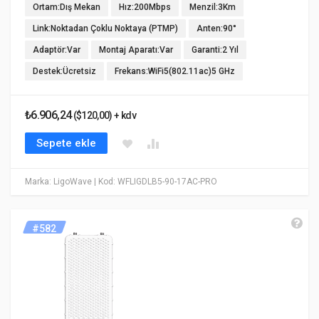
Ortam:Dış Mekan
Hız:200Mbps
Menzil:3Km
Link:Noktadan Çoklu Noktaya (PTMP)
Anten:90°
Adaptör:Var
Montaj Aparatı:Var
Garanti:2 Yıl
Destek:Ücretsiz
Frekans:WiFi5(802.11ac)5 GHz
₺6.906,24
($120,00) + kdv
Sepete ekle
Marka: LigoWave
| Kod: WFLIGDLB5-90-17AC-PRO
#582