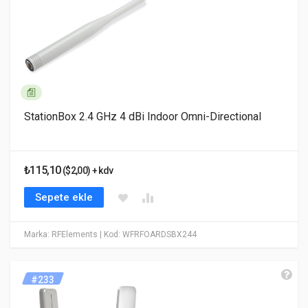
StationBox 2.4 GHz 4 dBi Indoor Omni-Directional
₺115,10
($2,00) + kdv
Sepete ekle
Marka: RFElements
| Kod: WFRFOARDSBX244
#233