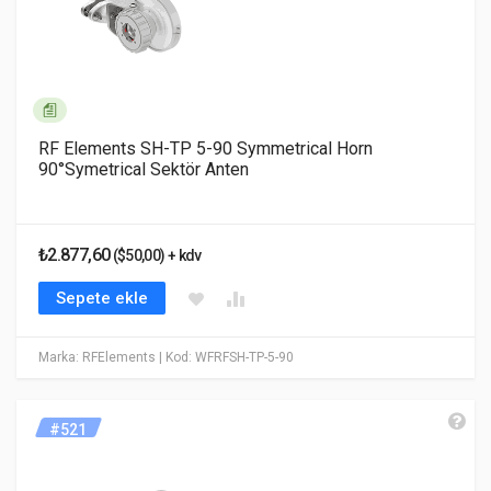
RF Elements SH-TP 5-90 Symmetrical Horn
90°Symetrical Sektör Anten
₺2.877,60
($50,00) + kdv
Sepete ekle
Marka: RFElements
| Kod: WFRFSH-TP-5-90
#521