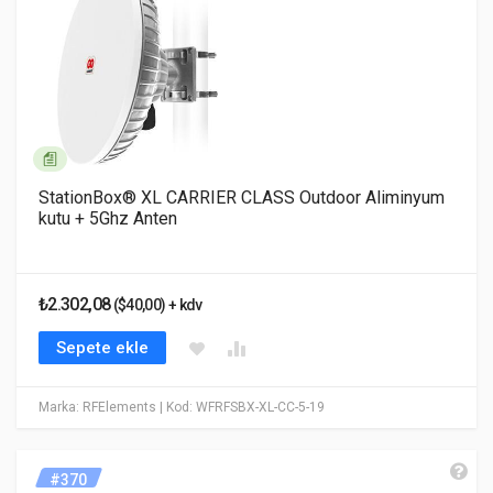
StationBox® XL CARRIER CLASS Outdoor Aliminyum
kutu + 5Ghz Anten
₺2.302,08
($40,00) + kdv
Sepete ekle
Marka: RFElements
| Kod: WFRFSBX-XL-CC-5-19
#370