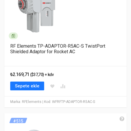
RF Elements TP-ADAPTOR-R5AC-S TwistPort
Shielded Adaptor for Rocket AC
₺2.169,71
($37,70) + kdv
Sepete ekle
Marka: RFElements
| Kod: WFRFTP-ADAPTOR-R5AC-S
#515