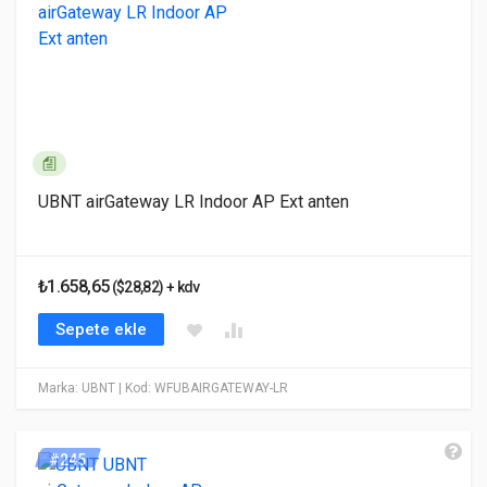
UBNT airGateway LR Indoor AP Ext anten
₺1.658,65
($28,82) + kdv
Sepete ekle
Marka: UBNT
| Kod: WFUBAIRGATEWAY-LR
#245