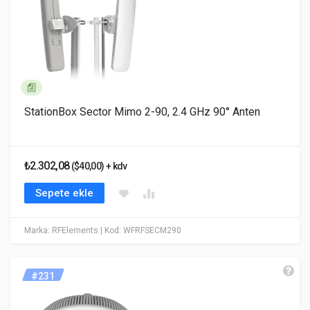
StationBox Sector Mimo 2-90, 2.4 GHz 90° Anten
₺2.302,08
($40,00) + kdv
Sepete ekle
Marka: RFElements
| Kod: WFRFSECM290
#231