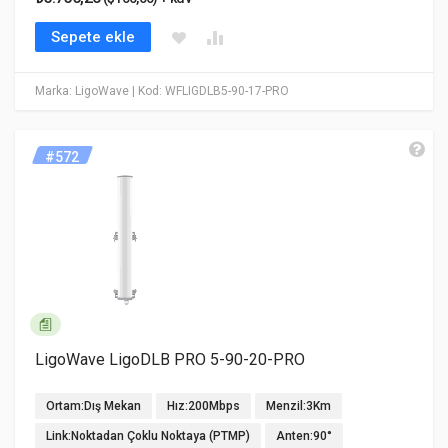
Sepete ekle
Marka: LigoWave
| Kod: WFLIGDLB5-90-17-PRO
#572
LigoWave LigoDLB PRO 5-90-20-PRO
Ortam:Dış Mekan
Hız:200Mbps
Menzil:3Km
Link:Noktadan Çoklu Noktaya (PTMP)
Anten:90°