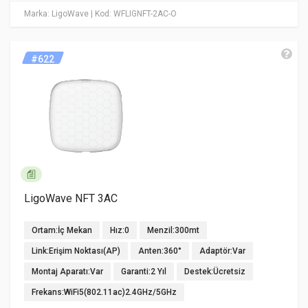
Marka: LigoWave
| Kod: WFLIGNFT-2AC-O
#622
LigoWave NFT 3AC
Ortam:İç Mekan
Hız:0
Menzil:300mt
Link:Erişim Noktası(AP)
Anten:360°
Adaptör:Var
Montaj Aparatı:Var
Garanti:2 Yıl
Destek:Ücretsiz
Frekans:WiFi5(802.11ac)2.4GHz/5GHz