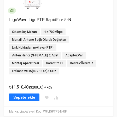
LigoWave LigoPTP RapidFire 5-N
Ortam:Dış Mekan
Hız:700Mbps
Menzil: Antene Bağlı Olarak Değişken
Link:Noktadan noktaya (PTP)
Anten:Harici (N-FEMALE) 2 Adet
Adaptör:Var
Montaj Aparatı:Var
Garanti:2 Yıl
Destek:Ücretsiz
Frekans:WiFi5(802.11ac)5 GHz
₺11.510,40
($200,00) + kdv
Sepete ekle
Marka: LigoWave
| Kod: WFLIGPTP5-N-RF