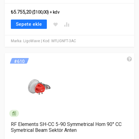
₺5.755,20
($100,00) + kdv
Sepete ekle
Marka: LigoWave
| Kod: WFLIGNFT-3AC
#610
RF Elements SH-CC 5-90 Symmetrical Horn 90° CC
Symetrical Beam Sektör Anten