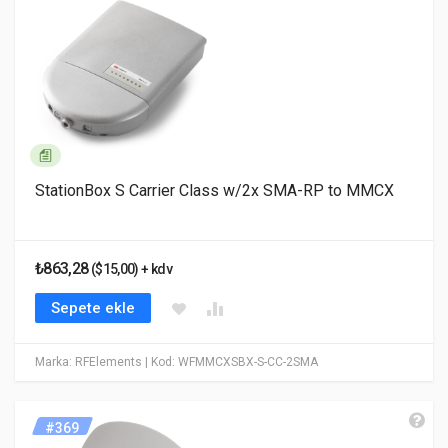
StationBox S Carrier Class w/2x SMA-RP to MMCX
₺863,28
($15,00) + kdv
Sepete ekle
Marka: RFElements
| Kod: WFMMCXSBX-S-CC-2SMA
#369