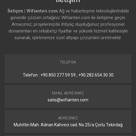
İletişim | Wifianten.com
Ağ ve haberleşme teknolojilerindeki
güvenilir çözüm ortağınız Wifianten.com ile iletişime geçin.
Amacımız; projelerinizde ihtiyaç duyduğunuz profesyonel
donanımları en rekabetçi fiyatlar ve yüksek hizmet kalitesiyle
sunarak, işletmenize özel altyapı çözümleri üretmektir.
TELEFON
Telefon : +90.850 277 59 59 , +90.282 654 30 30
EMAIL ADRESIMIZ
satis@wifianten.com
ADRESIMIZ
Muhittin Mah. Adnan Kahveci cad. No:25/a Çorlu Tekirdağ