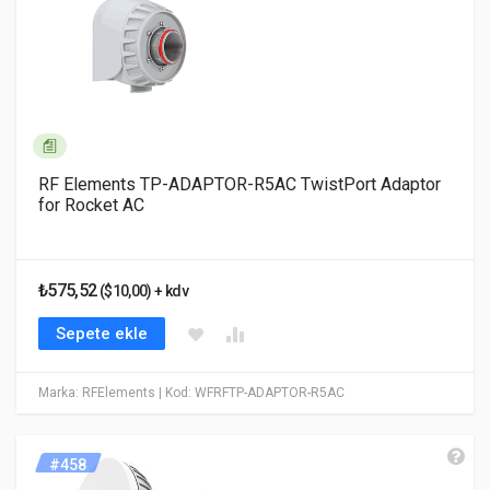
RF Elements TP-ADAPTOR-R5AC TwistPort Adaptor
for Rocket AC
₺575,52
($10,00) + kdv
Sepete ekle
Marka: RFElements
| Kod: WFRFTP-ADAPTOR-R5AC
#458