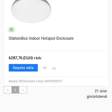
StationBox Indoor Hotspot Enclosure
₺287,76
($5,00) + kdv
Sepete ekle
Marka: RFElements
| Kod: WFRFINSPOT
«
1
»
21 ürün
görüntülendi