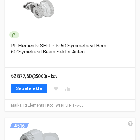
RF Elements SH-TP 5-60 Symmetrical Horn
60°Symetrical Beam Sektör Anten
₺2.877,60
($50,00) + kdv
Sepete ekle
Marka: RFElements
| Kod: WFRFSH-TP-5-60
#516