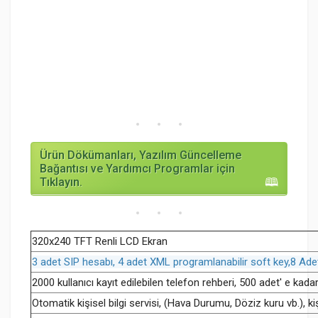
Ürün Dökümanları, Yazılım Güncelleme
Bağantısı ve Yardımcı Programlar için
Tıklayın.
320x240 TFT Renli LCD Ekran
3 adet SIP hesabı, 4 adet XML programlanabilir soft key,8 Ade
2000 kullanıcı kayıt edilebilen telefon rehberi, 500 adet' e kad
Otomatik kişisel bilgi servisi, (Hava Durumu, Döziz kuru vb.), kişis