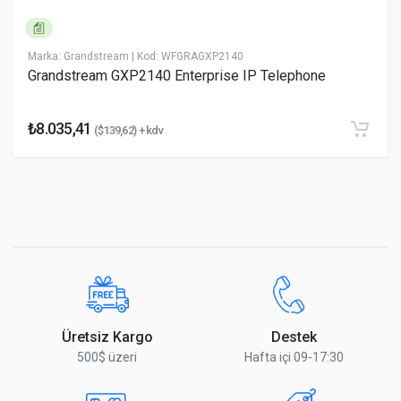
* Yorumunuz
Marka: Grandstream
| Kod: WFGRAGXP2140
Grandstream GXP2140 Enterprise IP Telephone
₺8.035,41
($139,62) + kdv
Yorumu Gönder
Üretsiz Kargo
Destek
500$ üzeri
Hafta içi 09-17:30