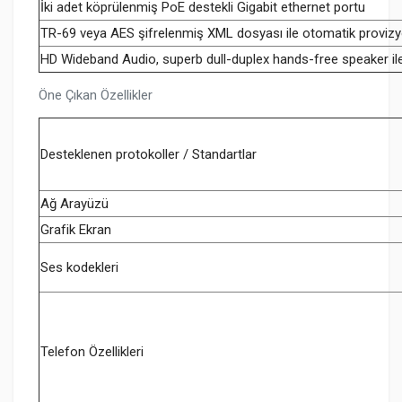
İki adet köprülenmiş PoE destekli Gigabit ethernet portu
TR-69 veya AES şifrelenmiş XML dosyası ile otomatik provizyo
HD Wideband Audio, superb dull-duplex hands-free speaker il
Öne Çıkan Özellikler
Desteklenen protokoller / Standartlar
Ağ Arayüzü
Grafik Ekran
Ses kodekleri
Telefon Özellikleri