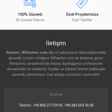
100% Güvenli
Özel Projelerinize
3D Güvenli Ödeme
Özel Teklifler
İletişim
İletişim | Wifianten.com
Ağ ve haberleşme teknolojilerindeki
güvenilir çözüm ortağınız Wifianten.com ile iletişime geçin.
Amacımız; projelerinizde ihtiyaç duyduğunuz profesyonel
donanımları en rekabetçi fiyatlar ve yüksek hizmet kalitesiyle
sunarak, işletmenize özel altyapı çözümleri üretmektir.
TELEFON
Telefon : +90.850 277 59 59 , +90.282 654 30 30