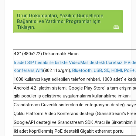
Ürün Dökümanları, Yazılım Güncelleme
Bağantısı ve Yardımcı Programlar için
Tıklayın.
4.3" (480x272) Dokunmatik Ekran
6 adet SIP hesabı ile birlikte VideoMail destekli Ücretsiz IPV
Konferans,Wifi
(802.11b/g/n)
, Bluetooth, USB, SD, HDMI, PoE
1000 kullanıcı kayıt edilebilen telefon rehberi, 1000 adet' e ka
Android 4.2 İşletim sistemi, Google Play Store' a tam erişim
gibi popüler iş geliştirme uygulamalarını kullanabilme imkanı
Grandstream Güvenlik sistemleri ile entegrasyon desteği sayes
Çoklu Platform Video Konferans desteği (GransStream's Free 
GoogleAPI desteği ve Grandstream SDK Aracı ile Şirketinizin ih
İki adet köprülenmiş PoE destekli Gigabit ethernet portu