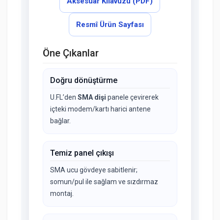
Aksesuar Kılavuzu (PDF)
Resmî Ürün Sayfası
Öne Çıkanlar
Doğru dönüştürme
U.FL’den
SMA dişi
panele çevirerek
içteki modem/kartı harici antene
bağlar.
Temiz panel çıkışı
SMA ucu gövdeye sabitlenir;
somun/pul ile sağlam ve sızdırmaz
montaj.