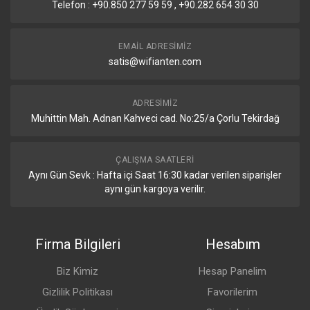
Telefon : +90.850 277 59 59 , +90.282 654 30 30
EMAIL ADRESIMIZ
satis@wifianten.com
ADRESIMIZ
Muhittin Mah. Adnan Kahveci cad. No:25/a Çorlu Tekirdağ
ÇALIŞMA SAATLERI
Aynı Gün Sevk : Hafta içi Saat 16:30 kadar verilen siparişler
aynı gün kargoya verilir.
Firma Bilgileri
Hesabım
Biz Kimiz
Hesap Panelim
Gizlilik Politikası
Favorilerim