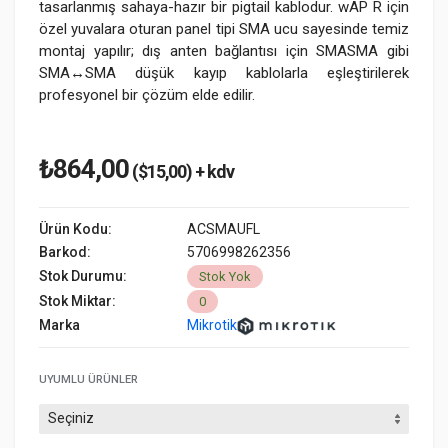
tasarlanmış sahaya-hazır bir pigtail kablodur. wAP R için
özel yuvalara oturan panel tipi SMA ucu sayesinde temiz
montaj yapılır; dış anten bağlantısı için SMASMA gibi
SMA↔SMA düşük kayıp kablolarla eşleştirilerek
profesyonel bir çözüm elde edilir.
₺864,00
($15,00) + kdv
Ürün Kodu:
ACSMAUFL
Barkod:
5706998262356
Stok Durumu:
Stok Yok
Stok Miktar:
0
Marka
Mikrotik
UYUMLU ÜRÜNLER