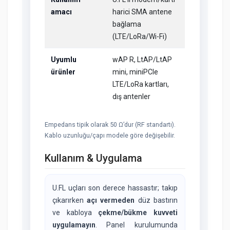
amacı
harici SMA antene
bağlama
(LTE/LoRa/Wi-Fi)
Uyumlu
wAP R, LtAP/LtAP
ürünler
mini, miniPCIe
LTE/LoRa kartları,
dış antenler
Empedans tipik olarak 50 Ω’dur (RF standartı).
Kablo uzunluğu/çapı modele göre değişebilir.
Kullanım & Uygulama
U.FL uçları son derece hassastır; takıp
çıkarırken
açı vermeden
düz bastırın
ve kabloya
çekme/bükme kuvveti
uygulamayın
. Panel kurulumunda