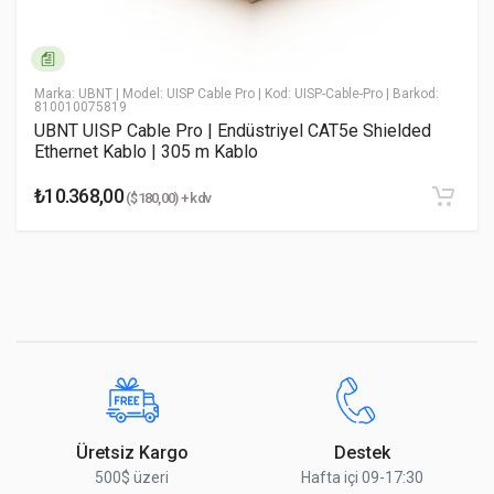
* Email Adresiniz
Marka: UBNT
| Model: UISP Cable Pro
| Kod: UISP-Cable-Pro
| Barkod:
810010075819
UBNT UISP Cable Pro | Endüstriyel CAT5e Shielded
Ethernet Kablo | 305 m Kablo
* Yorumunuz
₺10.368,00
($180,00) + kdv
Yorumu Gönder
Üretsiz Kargo
Destek
500$ üzeri
Hafta içi 09-17:30