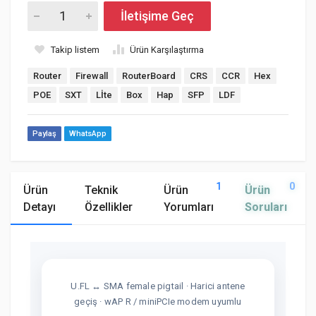
İletişime Geç
Takip listem
Ürün Karşılaştırma
Router
Firewall
RouterBoard
CRS
CCR
Hex
POE
SXT
Lİte
Box
Hap
SFP
LDF
Paylaş
WhatsApp
1
0
Ürün
Teknik
Ürün
Ürün
Detayı
Özellikler
Yorumları
Soruları
U.FL ↔ SMA female pigtail · Harici antene
geçiş · wAP R / miniPCIe modem uyumlu