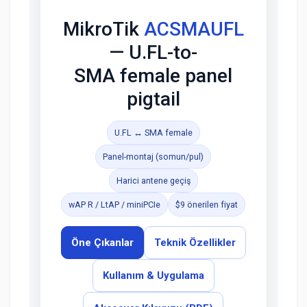
MikroTik
ACSMAUFL
— U.FL-to-
SMA female panel
pigtail
U.FL ↔ SMA female
Panel-montaj (somun/pul)
Harici antene geçiş
wAP R / LtAP / miniPCIe
$9 önerilen fiyat
Öne Çıkanlar
Teknik Özellikler
Kullanım & Uygulama