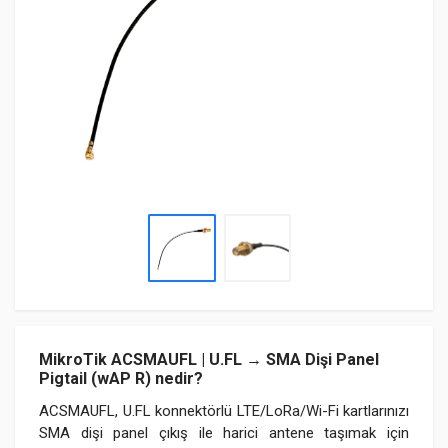
MikroTik ACSMAUFL | U.FL → SMA Dişi Panel
Pigtail (wAP R) nedir?
ACSMAUFL, U.FL konnektörlü LTE/LoRa/Wi-Fi kartlarınızı
SMA dişi panel çıkış ile harici antene taşımak için