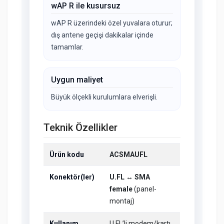
wAP R ile kusursuz
wAP R üzerindeki özel yuvalara oturur;
dış antene geçişi dakikalar içinde
tamamlar.
Uygun maliyet
Büyük ölçekli kurulumlara elverişli.
Teknik Özellikler
Ürün kodu
ACSMAUFL
Konektör(ler)
U.FL ↔ SMA
female
(panel-
montaj)
Kullanım
U.FL’li modem/kartı