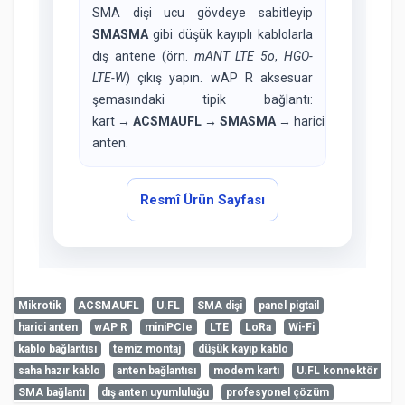
SMA dişi ucu gövdeye sabitleyip
SMASMA
gibi düşük kayıplı kablolarla
dış antene (örn.
mANT LTE 5o
,
HGO-
LTE-W
) çıkış yapın. wAP R aksesuar
şemasındaki tipik bağlantı:
kart →
ACSMAUFL
→
SMASMA
→ harici
anten.
Resmî Ürün Sayfası
Mikrotik
ACSMAUFL
U.FL
SMA dişi
panel pigtail
harici anten
wAP R
miniPCIe
LTE
LoRa
Wi-Fi
Henüz cevaplanmış soru bulunmuyor. İlk soruyu siz
kablo bağlantısı
temiz montaj
düşük kayıp kablo
sorabilirsiniz.
Teknik Özellikler
admin
saha hazır kablo
anten bağlantısı
modem kartı
U.FL konnektör
7-8-2026
SMA bağlantı
dış anten uyumluluğu
profesyonel çözüm
Ürün kodu
ACSMAUFL