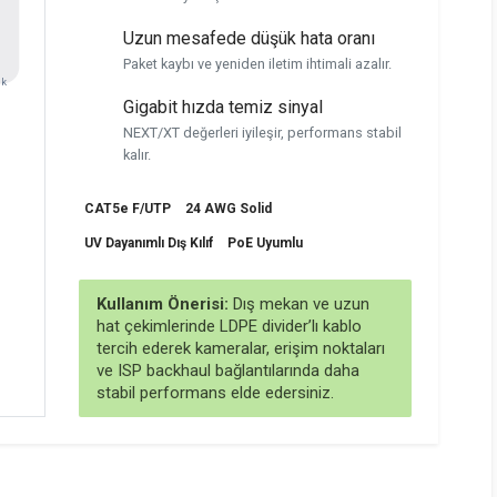
Uzun mesafede düşük hata oranı
Paket kaybı ve yeniden iletim ihtimali azalır.
lk
Gigabit hızda temiz sinyal
NEXT/XT değerleri iyileşir, performans stabil
kalır.
CAT5e F/UTP
24 AWG Solid
UV Dayanımlı Dış Kılıf
PoE Uyumlu
Kullanım Önerisi:
Dış mekan ve uzun
hat çekimlerinde LDPE divider’lı kablo
tercih ederek kameralar, erişim noktaları
ve ISP backhaul bağlantılarında daha
stabil performans elde edersiniz.