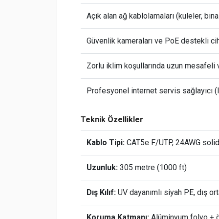
Açık alan ağ kablolamaları (kuleler, binal
Güvenlik kameraları ve PoE destekli ci
Zorlu iklim koşullarında uzun mesafeli v
Profesyonel internet servis sağlayıcı (I
Teknik Özellikler
Kablo Tipi:
CAT5e F/UTP, 24AWG solid
Uzunluk:
305 metre (1000 ft)
Dış Kılıf:
UV dayanımlı siyah PE, dış or
Koruma Katmanı:
Alüminyum folyo + ö