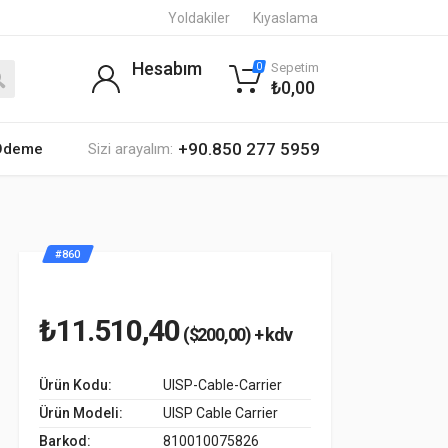
Yoldakiler
Kıyaslama
Hesabım
Sepetim
0
₺0,00
+90.850 277 5959
 Ödeme
Sizi arayalım:
#860
₺11.510,40
($200,00) + kdv
Ürün Kodu:
UISP-Cable-Carrier
Ürün Modeli:
UISP Cable Carrier
Barkod:
810010075826