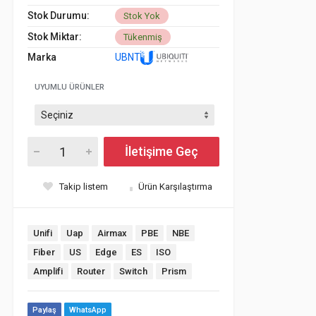
Stok Durumu:
Stok Yok
Stok Miktar:
Tükenmiş
Marka
UBNT
UYUMLU ÜRÜNLER
İletişime Geç
Takip listem
Ürün Karşılaştırma
Unifi
Uap
Airmax
PBE
NBE
Fiber
US
Edge
ES
ISO
Amplifi
Router
Switch
Prism
Paylaş
WhatsApp