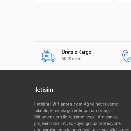
Ayırıcı (Polyester Sarım)
K
Anti-Crosstalk Ayırıcı
L
Kablo Kalkanı (Alüminyum Folyo)
K
ESD Drenaj Teli
0
Üretsiz Kargo
500$ üzeri
Açma İpi (Rip Cord)
V
İkincil Kalkan (Örgü)
1
Dış Kılıf Malzemesi
P
İletişim
Dış Kılıf Kalınlığı
O
İletişim | Wifianten.com
Ağ ve haberleşme
teknolojilerindeki güvenilir çözüm ortağınız
Dış Çap
6
Wifianten.com ile iletişime geçin. Amacımız;
Kılıf Rengi
S
projelerinizde ihtiyaç duyduğunuz profesyonel
donanımları en rekabetçi fiyatlar ve yüksek hizmet