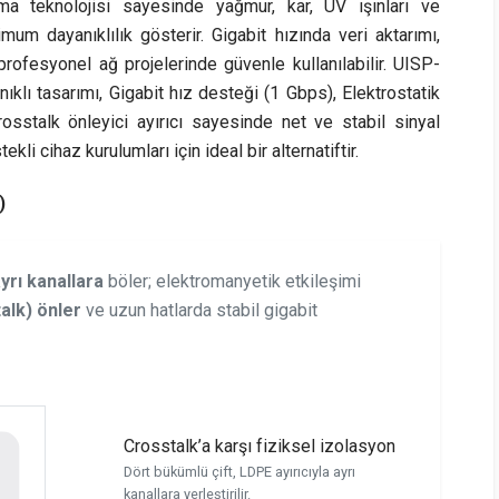
ma teknolojisi sayesinde yağmur, kar, UV ışınları ve
um dayanıklılık gösterir. Gigabit hızında veri aktarımı,
ofesyonel ağ projelerinde güvenle kullanılabilir. UISP-
nıklı tasarımı, Gigabit hız desteği (1 Gbps), Elektrostatik
sstalk önleyici ayırıcı sayesinde net ve stabil sinyal
kli cihaz kurulumları için ideal bir alternatiftir.
)
yrı kanallara
böler; elektromanyetik etkileşimi
alk) önler
ve uzun hatlarda stabil gigabit
Crosstalk’a karşı fiziksel izolasyon
Dört bükümlü çift, LDPE ayırıcıyla ayrı
kanallara yerleştirilir.