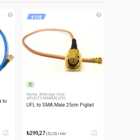
#358
#239
Marka: AirBridge
| Kod:
Marka: RFEle
WFUFLTOSMAMALEPIG
UFL-14
 to
UFL to SMA Male 25cm Pigtail
StationBox
/IPAX/ Pigt
₺299,27
₺149,64
($5,20) + kdv
($2,