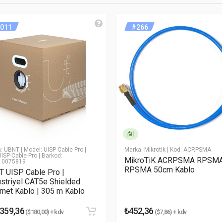
05 m (1,000 ft)
çin lütfen
giriş yapın
veya hesabınız varsa üst menüden oturum
305 Metre CAT5-E Shielded Kablo
iyah
011
#266
AT5e, korumalı (shielded)
STM G 151/154
* Email Adresiniz
 Gbps’ye kadar
24 AWG
atı bakır (solid bare copper)
a: UBNT
| Model: UISP Cable Pro
|
Marka: Mikrotik
| Kod: ACRPSMA
.500 ± 0.005 mm
UISP-Cable-Pro
| Barkod:
MikroTiK ACRPSMA RPSMA
10075819
RPSMA 50cm Kablo
 UISP Cable Pro |
atı polietilen
striyel CAT5e Shielded
rnet Kablo | 305 m Kablo
rtalama: 0.295 mm, Minimum: 0.29 mm
.359,36
₺452,36
($180,00) + kdv
($7,86) + kdv
.16 ± 0.02 mm