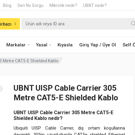
Blog
Seri No Sorgu
Mikrotik nedir?
UBNT nedir?
irbazı
Markalar
Yasal
Kıyasla
Giriş Yap / Üye Ol
Self
5 Metre CAT5-E Shielded Kablo
UBNT UISP Cable Carrier 305
Metre CAT5-E Shielded Kablo
UBNT UISP Cable Carrier 305 Metre CAT5-E
Shielded Kablo nedir?
Ubiquiti UISP Cable Carrier, dış ortam koşullarına
dayanıklı, 305m uzunluğunda CAT5e shielded Ethernet