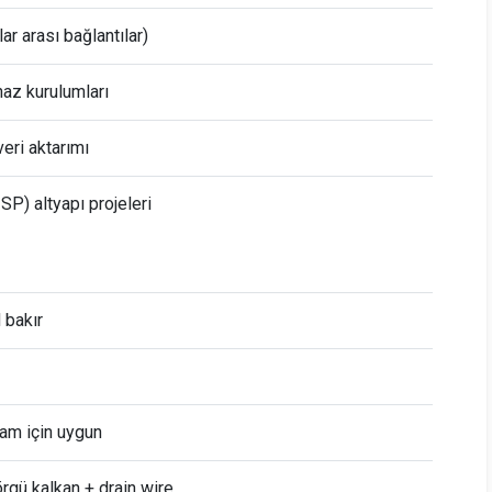
ar arası bağlantılar)
haz kurulumları
eri aktarımı
SP) altyapı projeleri
 bakır
tam için uygun
rgü kalkan + drain wire