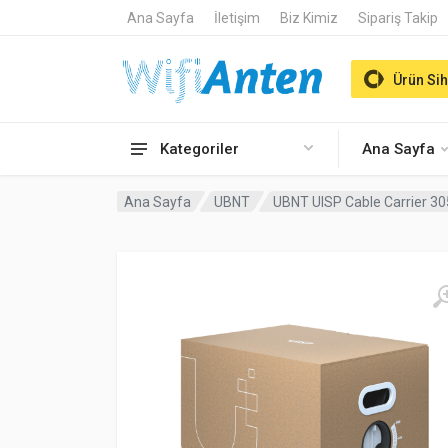
Ana Sayfa
İletişim
Biz Kimiz
Sipariş Takip
Ürün Sih
Kategoriler
Ana Sayfa
Ana Sayfa
UBNT
UBNT UISP Cable Carrier 30