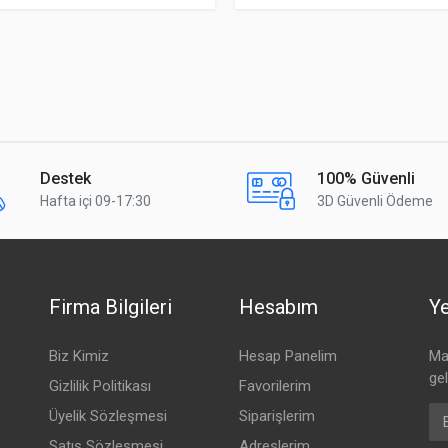
alınlık: 0.025 mm, Uzunluk: 20 mm
DPE: 4.2 × 0.3 mm
alınlık: 0.060 mm, Uzunluk: 20 mm
.4 TC
Destek
100% Güvenli
Hafta içi 09-17:30
3D Güvenli Ödeme
ar
6 × 8 × 0.16AA, Yoğunluk: %95
olietilen
Firma Bilgileri
Hesabım
Ye
rtalama: 0.52 mm, Minimum: 0.46 mm
Biz Kimiz
Hesap Panelim
Mai
ge
.8 ± 0.30 mm
Gizlilik Politikası
Favorilerim
Em
Üyelik Sözleşmesi
Siparişlerim
iyah
Satış Sözleşmesi
Adreslerim