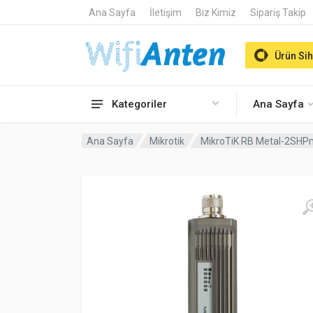
Ana Sayfa
İletişim
Biz Kimiz
Sipariş Takip
Ürün Sih
Kategoriler
Ana Sayfa
Ana Sayfa
Mikrotik
MikroTiK RB Metal-2SHP