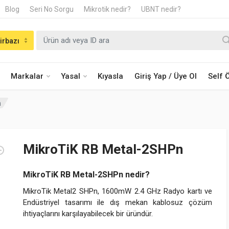
Blog
Seri No Sorgu
Mikrotik nedir?
UBNT nedir?
irbazı
Markalar
Yasal
Kıyasla
Giriş Yap / Üye Ol
Self
n
MikroTiK RB Metal-2SHPn
MikroTiK RB Metal-2SHPn nedir?
MikroTik Metal2 SHPn, 1600mW 2.4 GHz Radyo kartı ve
Endüstriyel tasarımı ile dış mekan kablosuz çözüm
ihtiyaçlarını karşılayabilecek bir üründür.