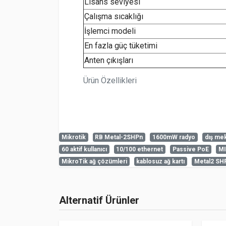
Lisans seviyesi
Çalışma sıcaklığı
İşlemci modeli
En fazla güç tüketimi
Anten çıkışları
Ürün Özellikleri
Mikrotik
RB Metal-2SHPn
1600mW radyo
dış me
60 aktif kullanıcı
10/100 ethernet
Passive PoE
MI
Henüz cevaplanmış soru bulunmuyor. İlk soruyu s
admin
MikroTik ağ çözümleri
kablosuz ağ kartı
Metal2 SH
6-8-2026
MikroTiK RB Metal-2SHPn
MikroTik Metal2 SHPn, 1600mW 2.4 GHz Radyo kartı 
Alternatif Ürünler
karşılayabilecek bir üründür.
Ürün sorularını herkes okuyabilir. Soru sormak i