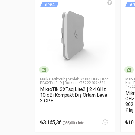
açın.
#964
#9
MikroTiK RB Metal-2SHPn
Yorum (1-5)
* Ad Soyad
* Yorumunuz
Marka: Mikrotik
| Model: SXTsq Lite2
| Kod:
Marka
RBSXTsq2nD
| Barkod: 4752224004581
Kod: 
RO 2-90-
4752
MikroTik SXTsq Lite2 | 2.4 GHz
Mikr
10 dBi Kompakt Dış Ortam Level
GHz 
3 CPE
802.
Yorumu Gönder
Plaj
₺3.165,36
₺10.
($55,00) + kdv