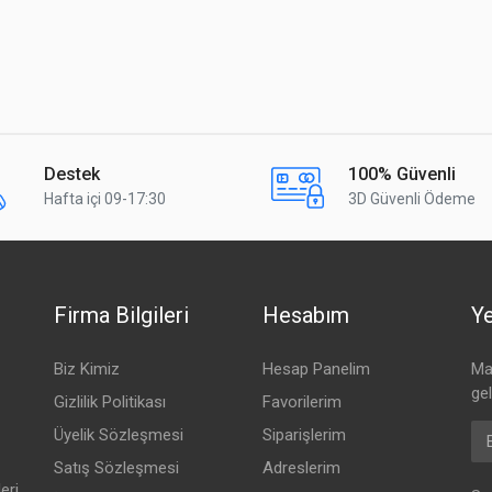
Destek
100% Güvenli
Hafta içi 09-17:30
3D Güvenli Ödeme
Firma Bilgileri
Hesabım
Ye
Biz Kimiz
Hesap Panelim
Mai
ge
Gizlilik Politikası
Favorilerim
Em
Üyelik Sözleşmesi
Siparişlerim
Satış Sözleşmesi
Adreslerim
eri