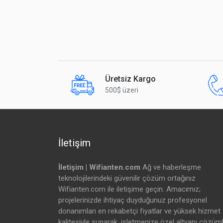
Üretsiz Kargo
500$ üzeri
İletişim
İletişim | Wifianten.com
Ağ ve haberleşme
teknolojilerindeki güvenilir çözüm ortağınız
Wifianten.com ile iletişime geçin. Amacımız;
projelerinizde ihtiyaç duyduğunuz profesyonel
donanımları en rekabetçi fiyatlar ve yüksek hizmet
kalitesiyle sunarak, işletmenize özel altyapı çözüml