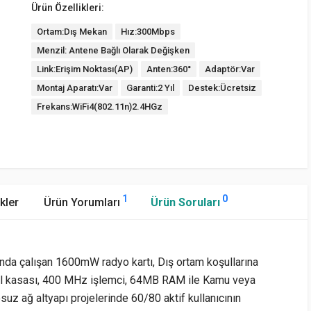
Ürün Özellikleri:
Ortam:Dış Mekan
Hız:300Mbps
Menzil: Antene Bağlı Olarak Değişken
Link:Erişim Noktası(AP)
Anten:360°
Adaptör:Var
Montaj Aparatı:Var
Garanti:2 Yıl
Destek:Ücretsiz
Frekans:WiFi4(802.11n)2.4HGz
1
0
kler
Ürün Yorumları
Ürün Soruları
da çalışan 1600mW radyo kartı, Dış ortam koşullarına
etal kasası, 400 MHz işlemci, 64MB RAM ile Kamu veya
suz ağ altyapı projelerinde 60/80 aktif kullanıcının