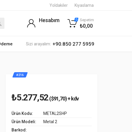
Yoldakiler
Kıyaslama
Hesabım
Sepetim
0
₺0,00
+90.850 277 5959
 Ödeme
Sizi arayalım:
#216
₺5.277,52
($91,70) + kdv
Ürün Kodu:
METAL2SHP
Ürün Modeli:
Metal 2
Barkod: