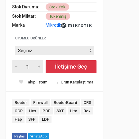
Stok Durumu:
Stok Yok
Stok Miktar:
Tükenmiş
Marka
Mikrotik
UYUMLU ÜRÜNLER
İletişime Geç
Takip listem
Ürün Karşılaştırma
Router
Firewall
RouterBoard
CRS
CCR
Hex
POE
SXT
Lİte
Box
Hap
SFP
LDF
Paylaş
WhatsApp