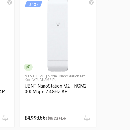
#132
#138
:
Marka: UBNT
| Model: NanoStation M2
|
Marka: UBNT
|
Kod: WFUBNSM2-EU
WFUBROCKET
-
UBNT NanoStation M2 - NSM2
UBNT Rock
AP
300Mbps 2.4GHz AP
₺4.998,56
₺4.900,55
($86,85) + kdv
(