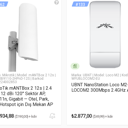
62
#133
 Hakkında Yorum Yaz
* Email Adresiniz
: Mikrotik
| Model: mANTBox 2 12s
|
Marka: UBNT
| Model: Loco M2
| Kod
RB911G-2HPnD-12S
| Barkod:
WFUBLOCOM2-EU
224002853
UBNT NanoStation Loco M2
oTik mANTBox 2 12s | 2.4
LOCOM2 300Mbps 2.4GHz 
12 dBi 120° Sektör AP,
11n, Gigabit — Otel, Park,
 Hotspot için Dış Mekan AP
934,88
₺2.877,00
($190,00) + kdv
($49,99) + kdv