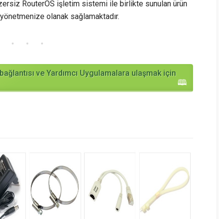
nzersiz RouterOS işletim sistemi ile birlikte sunulan ürün
a yönetmenize olanak sağlamaktadır.
ağlantısı ve Yardımcı Uygulamalara ulaşmak için