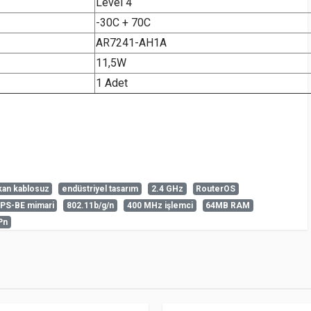
Level 4
-30C + 70C
AR7241-AH1A
11,5W
1 Adet
kan kablosuz
endüstriyel tasarım
2.4 GHz
RouterOS
PS-BE mimari
802.11b/g/n
400 MHz işlemci
64MB RAM
iz sorabilirsiniz.
Pn
 Hakkında Soru Sor
ve Endüstriyel tasarımı ile dış mekan kablosuz çözüm ihtiyaçlarını
çin lütfen
giriş yapın
veya hesabınız varsa üst menüden oturum