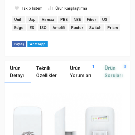
Takip listem
Ürün Karşılaştırma
Unifi
Uap
Airmax
PBE
NBE
Fiber
US
Edge
ES
ISO
Amplifi
Router
Switch
Prism
Paylaş
WhatsApp
1
0
Ürün
Teknik
Ürün
Ürün
Detayı
Özellikler
Yorumları
Soruları