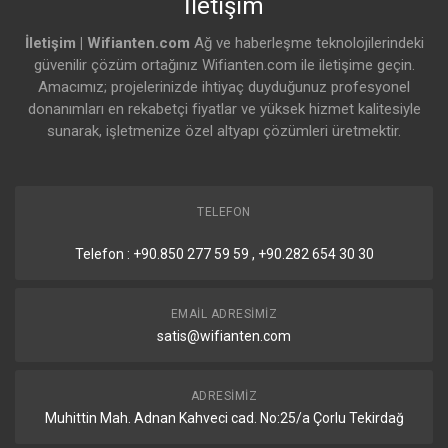
İletişim
İletişim | Wifianten.com
Ağ ve haberleşme teknolojilerindeki
güvenilir çözüm ortağınız Wifianten.com ile iletişime geçin.
Amacımız; projelerinizde ihtiyaç duyduğunuz profesyonel
donanımları en rekabetçi fiyatlar ve yüksek hizmet kalitesiyle
sunarak, işletmenize özel altyapı çözümleri üretmektir.
TELEFON
Telefon : +90.850 277 59 59 , +90.282 654 30 30
EMAIL ADRESIMIZ
satis@wifianten.com
ADRESIMIZ
Muhittin Mah. Adnan Kahveci cad. No:25/a Çorlu Tekirdağ