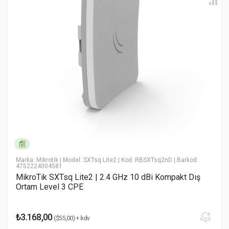
* Ad Soyad
* Email Adresiniz
* Yorumunuz
Marka: Mikrotik
| Model: SXTsq Lite2
| Kod: RBSXTsq2nD
| Barkod:
4752224004581
MikroTik SXTsq Lite2 | 2.4 GHz 10 dBi Kompakt Dış
Ortam Level 3 CPE
Yorumu Gönder
₺3.168,00
($55,00) + kdv