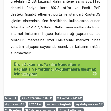
üretebilen 2 dBi kazançlı dâhili antene sahip 802.11ac
destekli Radyo kartı 802.3 af/at ve Pasif PoE
destekli Gigabit ethernet portu ile standart RouterOS
işletim sisteminin tüm özelliklerini kullanıcısına sunan
MikroTik wAP AC; Villalar, Oteller veya yurtlar gibi toplu
internet kullanımı ihtiyacı bulunan ağ yapılarında ise
MikroTiK markasına özel CAPsMAN merkezi cihaz
yönetim altyapısı sayesinde esnek bir kullanım imkânı
sunmaktadır.
Ürün Dökümanı, Yazılım Güncelleme
bağlantısı ve Yardımcı Uygulamalara ulaşmak
için tıklayınız.
Mikrotik
RBwAPG-5HacD2HnD
MikroTik wAP AC
dış mekan AP
802.11ac
kablosuz bağlantı
siyah dış mekan AP
Henüz cevaplanmış soru bulunmuyor. İlk soruyu siz
2 dBi anten
360 derece kapsama
Gigabit ethernet