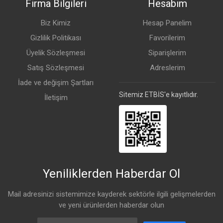
Firma Bilgileri
Hesabım
IP Standardı
IP54
Biz Kimiz
Hesap Panelim
Gizlilik Politikası
Favorilerim
Details
Üyelik Sözleşmesi
Siparişlerim
Satış Sözleşmesi
Adreslerim
PCB Sıcaklık Monitörü
Var
İade ve değişim Şartları
Voltaj
Var
Sitemiz ETBİS'e kayıtlıdır.
İletişim
2.4 GHz
Transmit (dBm)
Alış Hassasiyeti
1MBit/s
25
-100
11MBit/s
25
-94
Yeniliklerden Haberdar Ol
6MBit/s
25
-96
Mail adresinizi sistemimize kayderek sektörle ilgili gelişmelerden
ve yeni ürünlerden haberdar olun
54MBit/s
19
-78
Email Address