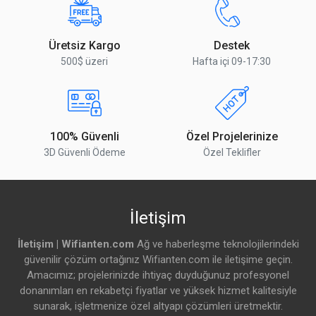
5 GHz En Yüksek Data Hızı
867 Mbit/s
Üretsiz Kargo
Destek
5 GHz Anten Sayısı
2 Adet
500$ üzeri
Hafta içi 09-17:30
5 GHz Desteklenen Standartlar
802.11a/n/ac
5 GHz Anten Kazancı
2.5 dBi
100% Güvenli
Özel Projelerinize
5 GHz çip modeli
IPQ-4018
3D Güvenli Ödeme
Özel Teklifler
5 GHz WiFi Jenerasyonu
Wi-Fi 5
5GHz WiFi Hızı
AC1200
İletişim
İletişim | Wifianten.com
Ağ ve haberleşme teknolojilerindeki
Ehernet Port Detayları
güvenilir çözüm ortağınız Wifianten.com ile iletişime geçin.
Amacımız; projelerinizde ihtiyaç duyduğunuz profesyonel
10/100/1000 Ethernet portu
2 Adet
donanımları en rekabetçi fiyatlar ve yüksek hizmet kalitesiyle
sunarak, işletmenize özel altyapı çözümleri üretmektir.