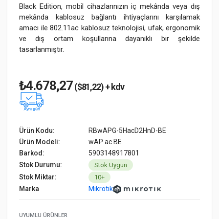
Black Edition, mobil cihazlarınızın iç mekânda veya dış
mekânda kablosuz bağlantı ihtiyaçlarını karşılamak
amacı ile 802.11ac kablosuz teknolojisi, ufak, ergonomik
ve dış ortam koşullarına dayanıklı bir şekilde
tasarlanmıştır.
₺4.678,27
($81,22) + kdv
Ürün Kodu:
RBwAPG-5HacD2HnD-BE
Ürün Modeli:
wAP ac BE
Barkod:
5903148917801
Stok Durumu:
Stok Uygun
Stok Miktar:
10+
Marka
Mikrotik
UYUMLU ÜRÜNLER