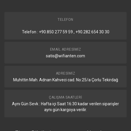
Enerji Detayları
DC Enerji Girişleri
2 Adet(PoE-IN, DC
jack)
TELEFON
Telefon : +90.850 277 59 59 , +90.282 654 30 30
DC jack Giriş Voltajı
10-57 V
En Yüksek Enerji tüketimi
10 W
EMAIL ADRESIMIZ
satis@wifianten.com
Ek Bağlantılar Olmadan Enerji
9 W
Tüketimi
ADRESIMIZ
Soğutma türü
Pasif Soğutma
Muhittin Mah. Adnan Kahveci cad. No:25/a Çorlu Tekirdağ
PoE Giriş Standardı
802.3af/at
ÇALIŞMA SAATLERI
PoE Giriş Voltajı
18-57 V
Aynı Gün Sevk : Hafta içi Saat 16:30 kadar verilen siparişler
aynı gün kargoya verilir.
Sertifika Detayları
Sertifikalar
CE, FCC, IC, EAC, ROHS