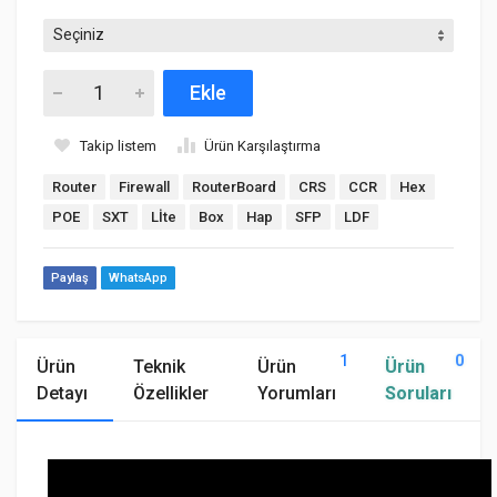
Ekle
Takip listem
Ürün Karşılaştırma
Router
Firewall
RouterBoard
CRS
CCR
Hex
POE
SXT
Lİte
Box
Hap
SFP
LDF
Paylaş
WhatsApp
1
0
Ürün
Teknik
Ürün
Ürün
Detayı
Özellikler
Yorumları
Soruları