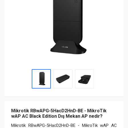
Mikrotik RBwAPG-5HacD2HnD-BE - MikroTik
wAP AC Black Edition Dış Mekan AP nedir?
Mikrotik RBwAPG-5HacD2HnD-BE - MikroTik wAP AC