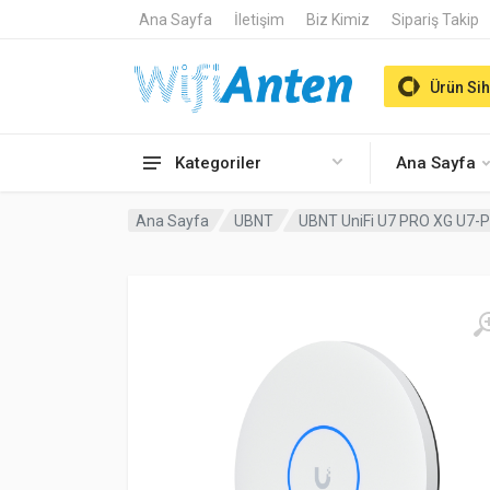
Ana Sayfa
İletişim
Biz Kimiz
Sipariş Takip
Ürün Sih
Kategoriler
Ana Sayfa
Ana Sayfa
UBNT
UBNT UniFi U7 PRO XG U7-P