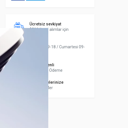
Ücretsiz sevkiyat
$500 üzeri alımlar için
Destek
Hafta içi 09-18 / Cumartesi 09-
13
100% Güvenli
3D Güvenli Ödeme
Özel Projelerinize
Özel Teklifler