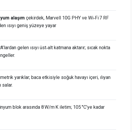
nyum alaşım
çekirdek, Marvell 10G PHY ve Wi‑Fi 7 RF
den ısıyı geniş yüzeye yayar
’lardan gelen ısıyı üst‑alt katmana aktarır; sıcak nokta
ngeller.
metrik yarıklar; baca etkisiyle soğuk havayı içeri, ılıyan
 salar.
nyum blok arasında 8 W/m·K iletim; 105 °C’ye kadar