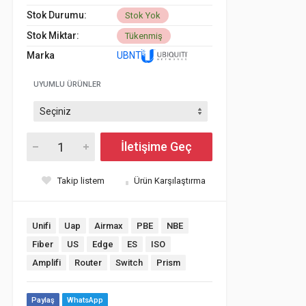
Stok Durumu:
Stok Yok
Stok Miktar:
Tükenmiş
Marka
UBNT
UYUMLU ÜRÜNLER
İletişime Geç
Takip listem
Ürün Karşılaştırma
Unifi
Uap
Airmax
PBE
NBE
Fiber
US
Edge
ES
ISO
Amplifi
Router
Switch
Prism
Paylaş
WhatsApp