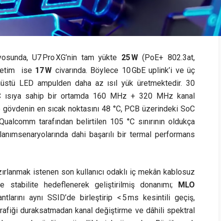
ryosunda, U7 Pro XG’nin tam yükte
25 W
(PoE+ 802.3at,
üketim ise
17 W
civarında. Böylece 10 GbE uplink’i ve üç
aüstü LED ampulden daha az ısıl yük üretmektedir. 30
 °C ısıya sahip bir ortamda 160 MHz + 320 MHz kanal
de gövdenin en sıcak noktasını 48 °C, PCB üzerindeki SoC
Qualcomm tarafından belirtilen 105 °C sınırının oldukça
lanımsenaryolarında dahi başarılı bir termal performans
zırlanmak istenen son kullanıcı odaklı iç mekân kablosuz
 stabilite hedeflenerek geliştirilmiş donanımı;
MLO
tlarını aynı SSID’de birleştirip < 5 ms kesintili geçiş,
trafiği duraksatmadan kanal değiştirme ve dâhili spektral