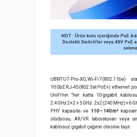
NOT : Ürün kutu içeriğinde PoE Ad
Destekli Switch'ler veya 48V PoE ad
sekmes
UBNT U7‑Pro‑XG; Wi‑Fi 7 (802.11be) 
10 GbE RJ‑45 (802.3at PoE+) ethernet po
UniFi’nin “her katta 10 gigabit kablos
2.4 GHz 2×2 + 5 GHz 2x2 (240 MHz) + 6 
PHY kapasite ve
110 – 140 m²
kapsama
stüdyosu, AR/VR laboratuvarı veya üni
kablosuz gigabit çağının ötesine taşır.