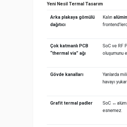
Yeni Nesil Termal Tasarım
Arka plakaya gömülü
Kalın
alümi
dağıtıcı
frontend’ler
Çok katmanlı PCB
SoC ve RF PA
“thermal via” ağı
oluşumunu e
Gövde kanalları
Yanlarda mili
havayı yukarı
Grafit termal padler
SoC ↔ alümi
esnemez.