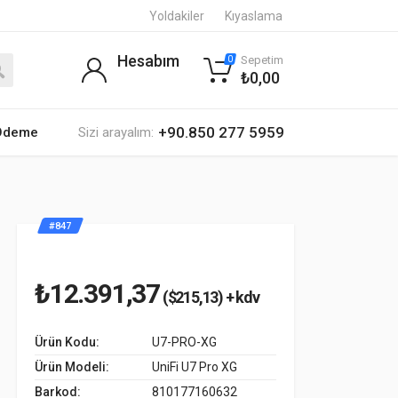
Yoldakiler
Kıyaslama
Hesabım
Sepetim
0
₺0,00
+90.850 277 5959
 Ödeme
Sizi arayalım:
#847
₺12.391,37
($215,13) + kdv
Ürün Kodu:
U7-PRO-XG
Ürün Modeli:
UniFi U7 Pro XG
Barkod:
810177160632