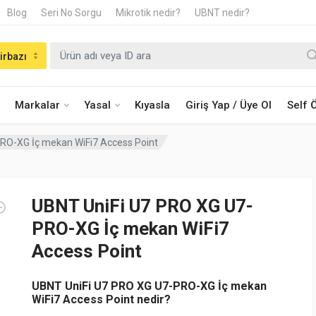
Blog
Seri No Sorgu
Mikrotik nedir?
UBNT nedir?
irbazı
Markalar
Yasal
Kıyasla
Giriş Yap / Üye Ol
Self
RO-XG İç mekan WiFi7 Access Point
UBNT UniFi U7 PRO XG U7-
PRO-XG İç mekan WiFi7
Access Point
UBNT UniFi U7 PRO XG U7-PRO-XG İç mekan
WiFi7 Access Point nedir?