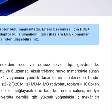
aptör bulunmamaktadır. Enerji beslemesi için POE+
aptör kullanılmalıdır, ilgili cihazlara Ek Ekipmanlar
inden ulaşabilirsiniz.
standardını ince ve sessiz tavan tipi gövdesinde,
rtu ve 6 uzamsal akışlı tri‑band radyo mimarisiyle sunan
uz” vizyonuna yönelik tasarlanmış ürünlerinden biridir.
GHz 2×2 (320 MHz) MU‑MIMO radyoları, toplam ≈ 10 Gb/sn
 alanı sağlayarak ofis katı, konferans salonu, medya
versite dersliği gibi yüksek yoğunluklu iç mekânları