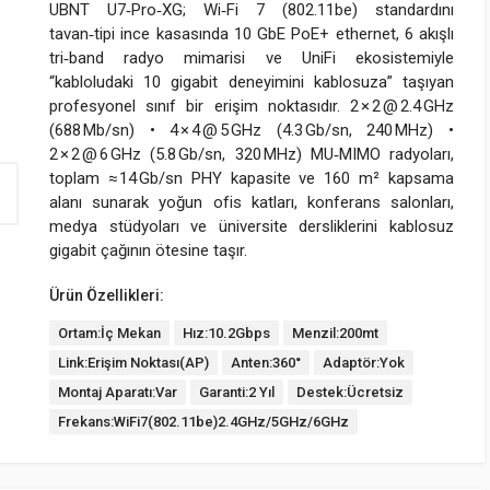
UBNT U7‑Pro‑XG; Wi‑Fi 7 (802.11be) standardını
tavan‑tipi ince kasasında 10 GbE PoE+ ethernet, 6 akışlı
tri‑band radyo mimarisi ve UniFi ekosistemiyle
“kabloludaki 10 gigabit deneyimini kablosuza” taşıyan
profesyonel sınıf bir erişim noktasıdır. 2 × 2 @ 2.4 GHz
(688 Mb/sn) • 4 × 4 @ 5 GHz (4.3 Gb/sn, 240 MHz) •
2 × 2 @ 6 GHz (5.8 Gb/sn, 320 MHz) MU‑MIMO radyoları,
toplam ≈ 14 Gb/sn PHY kapasite ve 160 m² kapsama
alanı sunarak yoğun ofis katları, konferans salonları,
medya stüdyoları ve üniversite dersliklerini kablosuz
gigabit çağının ötesine taşır.
Ürün Özellikleri:
Ortam:İç Mekan
Hız:10.2Gbps
Menzil:200mt
Link:Erişim Noktası(AP)
Anten:360°
Adaptör:Yok
Montaj Aparatı:Var
Garanti:2 Yıl
Destek:Ücretsiz
Frekans:WiFi7(802.11be)2.4GHz/5GHz/6GHz