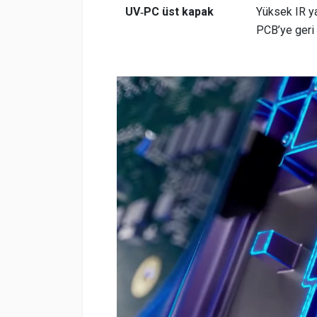
UV‑PC üst kapak
Yüksek IR ya
PCB’ye geri i