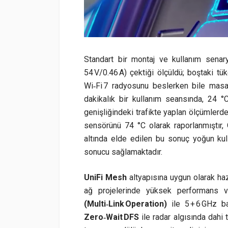
Standart bir montaj ve kullanım sena
54 V/0.46 A) çektiği ölçüldü; boştaki t
Wi‑Fi 7 radyosunu beslerken bile mas
dakikalık bir kullanım seansında, 24
genişliğindeki trafikte yaplan ölçümler
sensörünü 74 °C olarak raporlanmıştır, 
altında elde edilen bu sonuç yoğun kul
sonucu sağlamaktadır.
UniFi Mesh
altyapısına uygun olarak ha
ağ projelerinde yüksek performans ve
(Multi‑Link Operation)
ile 5 + 6 GHz ban
Zero‑Wait DFS
ile radar algısında dahi 