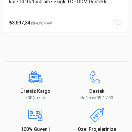
km • 1310/1550 nm • Single LC • DDM Destekli
₺3.697,34
($64,19) + kdv
Yorumu Gönder
Üretsiz Kargo
Destek
500$ üzeri
Hafta içi 09-17:30
100% Güvenli
Özel Projelerinize