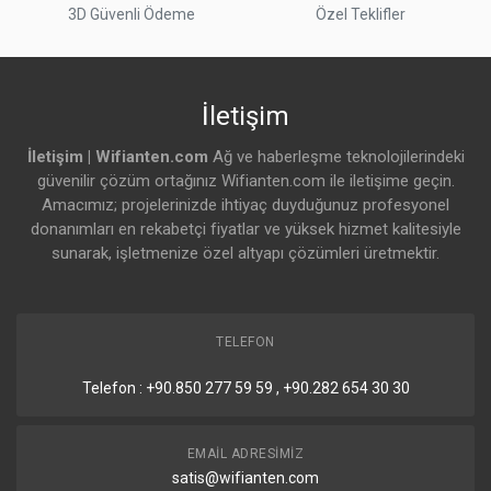
3D Güvenli Ödeme
Özel Teklifler
İletişim
İletişim | Wifianten.com
Ağ ve haberleşme teknolojilerindeki
güvenilir çözüm ortağınız Wifianten.com ile iletişime geçin.
Amacımız; projelerinizde ihtiyaç duyduğunuz profesyonel
donanımları en rekabetçi fiyatlar ve yüksek hizmet kalitesiyle
sunarak, işletmenize özel altyapı çözümleri üretmektir.
TELEFON
Telefon : +90.850 277 59 59 , +90.282 654 30 30
EMAIL ADRESIMIZ
satis@wifianten.com