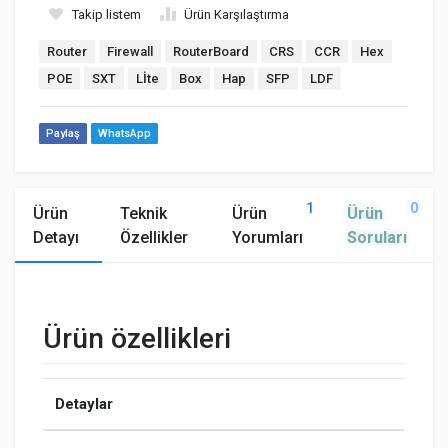
Takip listem
Ürün Karşılaştırma
Router
Firewall
RouterBoard
CRS
CCR
Hex
POE
SXT
Lİte
Box
Hap
SFP
LDF
Paylaş
WhatsApp
1
0
Ürün
Teknik
Ürün
Ürün
Detayı
Özellikler
Yorumları
Soruları
Ürün özellikleri
Detaylar