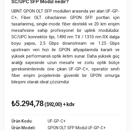
SC/UPC SFP Modül nedir?
UBNT GPON OLT SFP modülleri arasında yer alan UF-GP-
C+, Fiber OLT cihazlarının GPON SFP portları için
tasarlanmış, single-mode fiber destekli ve 20 km erişim
mesafesine sahip profesyonel bir uplink modülüdür.
SC/UPC konnektör tipi, 1490 nm TX / 1310 nm RX dalga
boyu yapısı, 2.5 Gbps downstream ve 1.25 Gbps
upstream veri hızı ile GPON altyapılarında kararlı ve
yüksek performanslı optik iletim sunar. Daha yüksek güç
aralığı sayesinde uzun mesafe ve zorlu optik bütçe
gereksinimlerinde öne çıkan UF-GP-C+, operatör sınıfı
fiber erişim projelerinde güvenilir bir GPON omurga
bileşeni olarak ideal çözümdür.
₺5.294,78
($92,00) + kdv
Ürün Kodu:
UF-GP-C+
Ürün Modeli:
GPON OLT SFP Modül UF-GP-C+