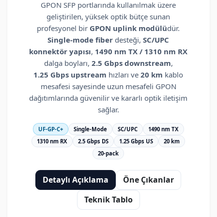
GPON SFP portlarında kullanılmak üzere
geliştirilen, yüksek optik bütçe sunan
profesyonel bir
GPON uplink modülü
dür.
Single-mode fiber
desteği,
SC/UPC
konnektör yapısı
,
1490 nm TX / 1310 nm RX
dalga boyları,
2.5 Gbps downstream
,
1.25 Gbps upstream
hızları ve
20 km
kablo
mesafesi sayesinde uzun mesafeli GPON
dağıtımlarında güvenilir ve kararlı optik iletişim
sağlar.
UF-GP-C+
Single-Mode
SC/UPC
1490 nm TX
1310 nm RX
2.5 Gbps DS
1.25 Gbps US
20 km
20-pack
Detaylı Açıklama
Öne Çıkanlar
Teknik Tablo