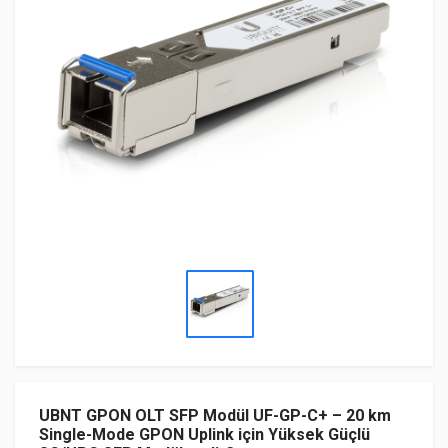
UBNT GPON OLT SFP Modül UF-GP-C+ – 20 km
Single-Mode GPON Uplink için Yüksek Güçlü