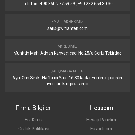
Telefon : +90.850 277 59 59 , +90.282 654 30 30
EMAIL ADRESIMIZ
satis@wifianten.com
ADRESIMIZ
Muhittin Mah. Adnan Kahveci cad. No:25/a Çorlu Tekirdağ
ÇALIŞMA SAATLERI
Aynı Gün Sevk : Hafta içi Saat 16:30 kadar verilen siparişler
aynı gün kargoya verilir.
Firma Bilgileri
Hesabım
Biz Kimiz
Hesap Panelim
Gizlilik Politikası
Favorilerim