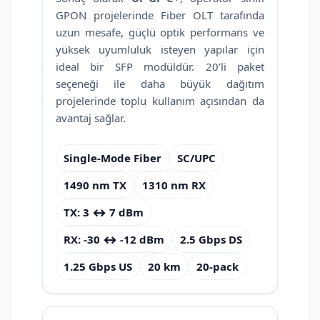
GPON projelerinde Fiber OLT tarafında
uzun mesafe, güçlü optik performans ve
yüksek uyumluluk isteyen yapılar için
ideal bir SFP modüldür. 20’li paket
seçeneği ile daha büyük dağıtım
projelerinde toplu kullanım açısından da
avantaj sağlar.
Single-Mode Fiber
SC/UPC
1490 nm TX
1310 nm RX
TX: 3 ↔ 7 dBm
RX: -30 ↔ -12 dBm
2.5 Gbps DS
1.25 Gbps US
20 km
20-pack