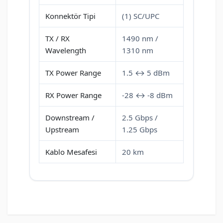
Konnektör Tipi
(1) SC/UPC
TX / RX
1490 nm /
Wavelength
1310 nm
TX Power Range
1.5 ↔ 5 dBm
RX Power Range
-28 ↔ -8 dBm
Downstream /
2.5 Gbps /
Upstream
1.25 Gbps
Kablo Mesafesi
20 km