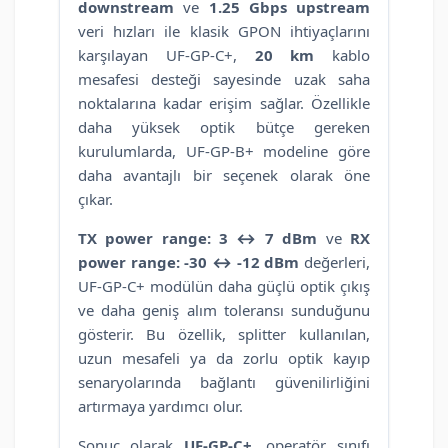
downstream
ve
1.25 Gbps upstream
veri hızları ile klasik GPON ihtiyaçlarını
karşılayan UF-GP-C+,
20 km
kablo
mesafesi desteği sayesinde uzak saha
noktalarına kadar erişim sağlar. Özellikle
daha yüksek optik bütçe gereken
kurulumlarda, UF-GP-B+ modeline göre
daha avantajlı bir seçenek olarak öne
çıkar.
TX power range: 3 ↔ 7 dBm
ve
RX
power range: -30 ↔ -12 dBm
değerleri,
UF-GP-C+ modülün daha güçlü optik çıkış
ve daha geniş alım toleransı sunduğunu
gösterir. Bu özellik, splitter kullanılan,
uzun mesafeli ya da zorlu optik kayıp
senaryolarında bağlantı güvenilirliğini
artırmaya yardımcı olur.
Sonuç olarak
UF-GP-C+
, operatör sınıfı