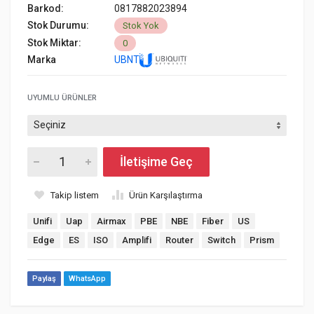
Barkod:
0817882023894
Stok Durumu:
Stok Yok
Stok Miktar:
0
Marka
UBNT
UYUMLU ÜRÜNLER
İletişime Geç
Takip listem
Ürün Karşılaştırma
Unifi
Uap
Airmax
PBE
NBE
Fiber
US
Edge
ES
ISO
Amplifi
Router
Switch
Prism
Paylaş
WhatsApp